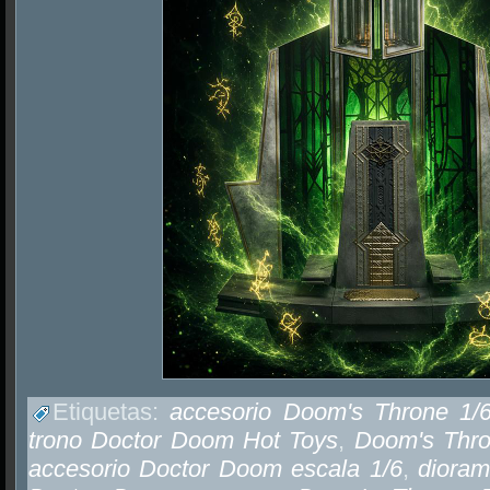
Etiquetas:
accesorio Doom's Throne 1
trono Doctor Doom Hot Toys
,
Doom's Thro
accesorio Doctor Doom escala 1/6
,
diora