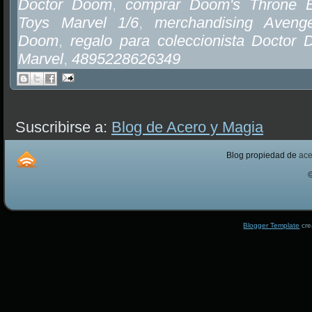
Doctor Doom
,
comprar Doom's Throne 
Toys Marvel 1/6
,
merchandising Aveng
Doom
,
regalo para coleccionista Doctor
Marvel
,
4895228626349
Suscribirse a:
Blog de Acero y Magia
Blog propiedad de
ac
Blogger Template
cre