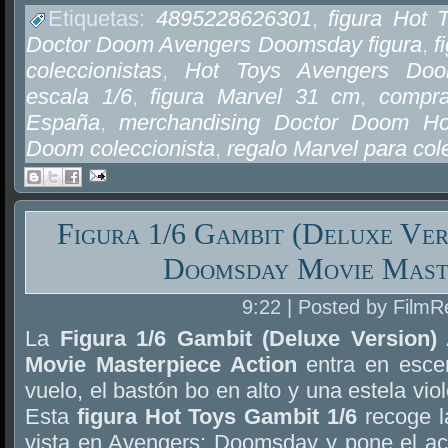
Etiquetas:
4895228626301
,
figura Hot
Doctor Doom Avengers Doomsday figura
,
f
coleccionistas
,
Hot Toys Avengers Doo
escala 1/6
,
figura Marvel 31 cm
,
compra
España
,
merchandising Doctor Doom Ho
Doom coleccionista
,
regalo Marvel para col
Figura 1/6 Gambit (Deluxe Ver
Doomsday Movie Mast
9:22 | Posted by FilmR
La
Figura 1/6 Gambit (Deluxe Version
Movie Masterpiece Action
entra en escen
vuelo, el bastón bo en alto y una estela viol
Esta
figura Hot Toys Gambit 1/6
recoge l
vista en Avengers: Doomsday y pone el ac