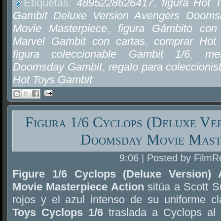
Etiquetas:
4895228626417
,
figura Hot 
Gambit Deluxe Version Avengers Dooms
Movie Masterpiece
,
figura Gámbito con
Marvel Gambit con cartas
,
comprar Hot
figura coleccionable Gambit 1/6
,
me
Doomsday Gambit
,
regalo para coleccioni
Hot Toys Gambit
Figura 1/6 Cyclops (Deluxe Ve
Doomsday Movie Mast
9:06 | Posted by FilmR
Figure 1/6 Cyclops (Deluxe Version)
Movie Masterpiece Action
sitúa a Scott S
rojos y el azul intenso de su uniforme c
Toys Cyclops 1/6
traslada a Cyclops al 