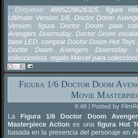
Etiquetas:
4895228626325
,
figura H
Ultimate Version 1/6
,
Doctor Doom Avenge
Version
,
figura Doctor Doom para cole
Avengers Doomsday
,
Doctor Doom escala
base LED
,
comprar Doctor Doom Hot Toys
Doctor Doom Avengers Doomsday
,
coleccionista
,
regalo Marvel para coleccioni
Figura 1/6 Doctor Doom Aven
Movie Masterpie
9:49 | Posted by FilmR
La
Figura 1/6 Doctor Doom Avenge
Masterpiece Action
es una
figura Hot 
basada en la presencia del personaje en 