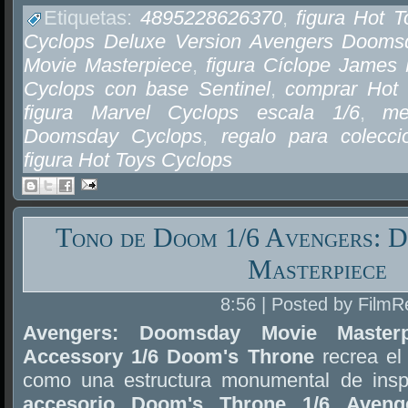
Etiquetas:
4895228626370
,
figura Hot 
Cyclops Deluxe Version Avengers Dooms
Movie Masterpiece
,
figura Cíclope James
Cyclops con base Sentinel
,
comprar Hot
figura Marvel Cyclops escala 1/6
,
me
Doomsday Cyclops
,
regalo para colecci
figura Hot Toys Cyclops
Tono de Doom 1/6 Avengers: 
Masterpiece
8:56 | Posted by FilmR
Avengers: Doomsday Movie Masterp
Accessory 1/6 Doom's Throne
recrea el
como una estructura monumental de inspir
accesorio Doom's Throne 1/6 Aveng