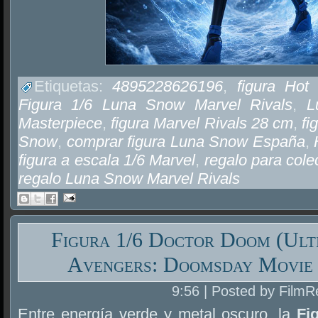
Etiquetas:
4895228626196
,
figura Ho
Figura 1/6 Luna Snow Marvel Rivals
,
L
Masterpiece
,
figura Marvel Rivals 28 cm
,
fi
Snow
,
comprar figura Luna Snow España
,
figura a escala 1/6 Marvel
,
regalo para cole
regalo Luna Snow Marvel Rivals
Figura 1/6 Doctor Doom (Ult
Avengers: Doomsday Movie 
9:56 | Posted by FilmR
Entre energía verde y metal oscuro, la
Fi