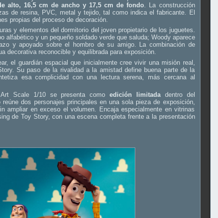
de alto, 16,5 cm de ancho y 17,5 cm de fondo
. La construcción
as de resina, PVC, metal y tejido, tal como indica el fabricante. El
nes propias del proceso de decoración.
ras y elementos del dormitorio del joven propietario de los juguetes.
ubo alfabético y un pequeño soldado verde que saluda; Woody aparece
 lazo y apoyado sobre el hombro de su amigo. La combinación de
ua decorativa reconocible y equilibrada para exposición.
r, el guardián espacial que inicialmente cree vivir una misión real,
tory. Su paso de la rivalidad a la amistad define buena parte de la
intetiza esa complicidad con una lectura serena, más cercana al
Art Scale 1/10 se presenta como
edición limitada
dentro del
 reúne dos personajes principales en una sola pieza de exposición,
in ampliar en exceso el volumen. Encaja especialmente en vitrinas
ing de Toy Story, con una escena completa frente a la presentación