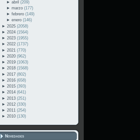
►
abril
(209)
►
marzo
(177)
►
febrero
(149)
►
enero
(146)
►
2025
(2058)
►
2024
(1564)
►
2023
(1955)
►
2022
(1737)
►
2021
(770)
►
2020
(962)
►
2019
(1063)
►
2018
(1568)
►
2017
(802)
►
2016
(658)
►
2015
(393)
►
2014
(641)
►
2013
(251)
►
2012
(330)
►
2011
(254)
►
2010
(130)
Novedades