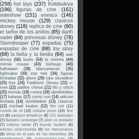
(258)
hot toys
(237)
Kotobukiya
(196)
figuras de cine
(161)
sideshow
(151)
enesco
(146)
mickey mouse
(129)
clasicos
disney
(118)
replica de cine
(90)
el señor de los anillos
(85)
darth
vader
(84)
princesas disney
(78)
Stormtrooper
(77)
espadas
(75)
espadas de cine
(68)
toy story
(68)
la bella y la bestia
(64)
walt
disney
(56)
busto
(54)
la sirenita
(44)
minnie mouse
(43)
bishoujo
(40)
halloween
(39)
blancanieves
(35)
lightsaber
(34)
star trek
(34)
figuras
limitadas
(32)
aliens
(29)
luke skywalker
(25)
thor
(24)
Traditions Disney
(22)
x-
men
(22)
palillos chinos
(21)
lilo y stitch
(20)
resinas
(19)
correa
(18)
abrebotellas
(17)
katanas
(17)
comic-con
(14)
edicion
limitada
(14)
dumbledore
(13)
clasicos
(12)
michael keaton
(12)
film cell
(11)
cruella de vil
(10)
indiana jones
(10)
fine
art
(8)
parques tematicos
(8)
101 dalmatas
(7)
Bellatrix Lestrange
(7)
alien vs predator
(7)
linterna verde
(7)
bounty hunters
(6)
edicion coleccionista
(6)
los mercenarios
(6)
alicia en el pais de las maravillas
(4)
stormtroopers
(4)
aceroymagia.com
(3)