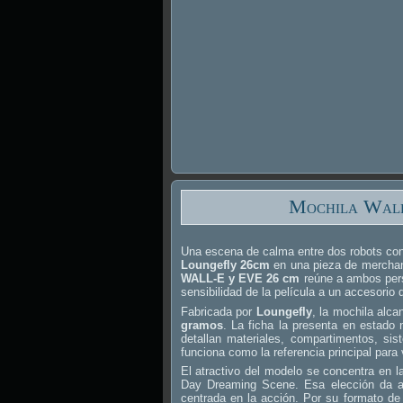
Mochila Wall
Una escena de calma entre dos robots con
Loungefly 26cm
en una pieza de merchan
WALL-E y EVE 26 cm
reúne a ambos pers
sensibilidad de la película a un accesorio 
Fabricada por
Loungefly
, la mochila alc
gramos
. La ficha la presenta en estado
detallan materiales, compartimentos, si
funciona como la referencia principal para
El atractivo del modelo se concentra en
Day Dreaming Scene. Esa elección da al
centrada en la acción. Por su formato de