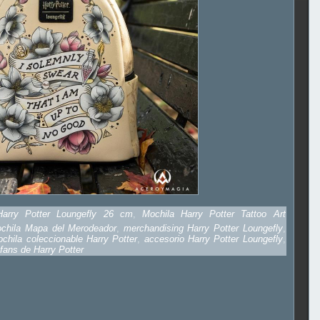
Harry Potter Loungefly 26 cm
,
Mochila Harry Potter Tattoo Art
chila Mapa del Merodeador
,
merchandising Harry Potter Loungefly
,
chila coleccionable Harry Potter
,
accesorio Harry Potter Loungefly
,
 fans de Harry Potter