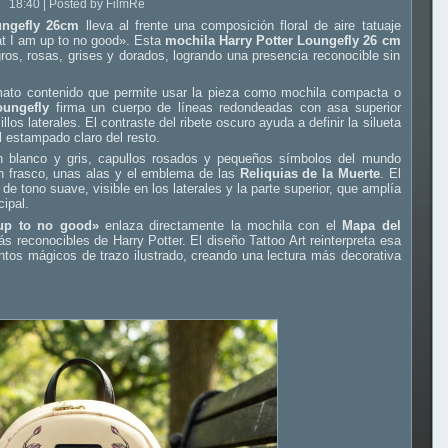
18:40 | Posted by FilmRe
ungefly 26cm
lleva al frente una composición floral de aire tatuaje
hat I am up to no good». Esta
mochila Harry Potter Loungefly 26 cm
os, rosas, grises y dorados, logrando una presencia reconocible sin
mato contenido que permite usar la pieza como mochila compacta o
oungefly
firma un cuerpo de líneas redondeadas con asa superior
llos laterales. El contraste del ribete oscuro ayuda a definir la silueta
l estampado claro del resto.
en blanco y gris, capullos rosados y pequeños símbolos del mundo
un frasco, unas alas y el emblema de las
Reliquias de la Muerte
. El
de tono suave, visible en los laterales y la parte superior, que amplía
cipal.
 up to no good»
enlaza directamente la mochila con el
Mapa del
 reconocibles de Harry Potter. El diseño Tattoo Art reinterpreta esa
entos mágicos de trazo ilustrado, creando una lectura más decorativa