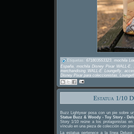
Etiquetas:
671803553323
,
mochila L
España
,
mochila Disney Pixar WALL-E
,
merchandising WALL-E Loungefly
,
acce
Disney Pixar para coleccionistas
,
Lounge
Estatua 1/10 
Buzz Lightyear posa con un pie sobre u
Statue Buzz & Woody - Toy Story - Delu
Story 1/10 reúne a los protagonistas e
vínculo en una pieza de colección con pre
La estatua pertenece a la línea Deluxe