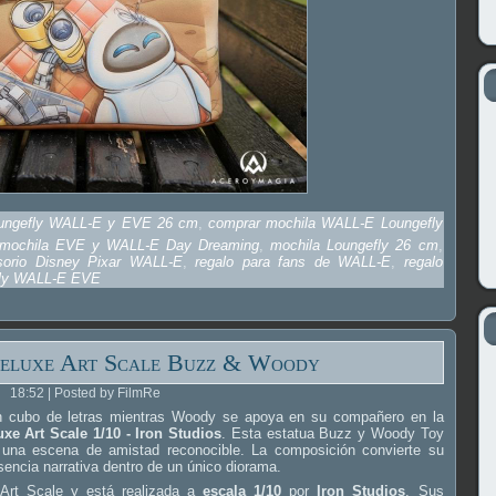
oungefly WALL-E y EVE 26 cm
,
comprar mochila WALL-E Loungefly
mochila EVE y WALL-E Day Dreaming
,
mochila Loungefly 26 cm
,
sorio Disney Pixar WALL-E
,
regalo para fans de WALL-E
,
regalo
fly WALL-E EVE
Deluxe Art Scale Buzz & Woody
18:52 | Posted by FilmRe
n cubo de letras mientras Woody se apoya en su compañero en la
xe Art Scale 1/10 - Iron Studios
. Esta estatua Buzz y Woody Toy
n una escena de amistad reconocible. La composición convierte su
sencia narrativa dentro de un único diorama.
 Art Scale y está realizada a
escala 1/10
por
Iron Studios
. Sus