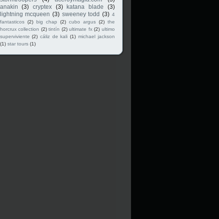
anakin
(3)
cryptex
(3)
katana blade
(3)
lightning mcqueen
(3)
sweeney todd
(3)
4
fantasticos
(2)
big chap
(2)
cubo argus
(2)
the
horcrux collection
(2)
tintín
(2)
ultimate fx
(2)
ultimo
superviviente
(2)
cáliz de kali
(1)
michael jackson
(1)
star tours
(1)