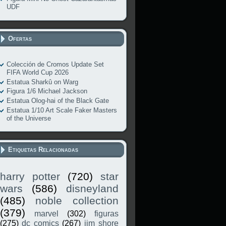
UDF
Ofertas
Colección de Cromos Update Set
FIFA World Cup 2026
Estatua Sharkû on Warg
Figura 1/6 Michael Jackson
Estatua Olog-hai of the Black Gate
Estatua 1/10 Art Scale Faker Masters
of the Universe
Etiquetas Relacionadas
harry potter
(720)
star
wars
(586)
disneyland
(485)
noble collection
(379)
marvel
(302)
figuras
(275)
dc comics
(267)
jim shore