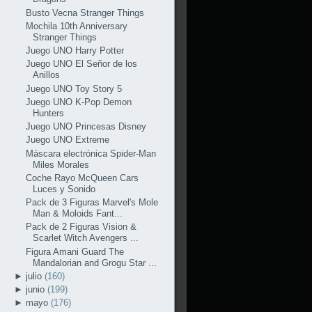
Busto Vecna Stranger Things
Mochila 10th Anniversary
Stranger Things
Juego UNO Harry Potter
Juego UNO El Señor de los
Anillos
Juego UNO Toy Story 5
Juego UNO K-Pop Demon
Hunters
Juego UNO Princesas Disney
Juego UNO Extreme
Máscara electrónica Spider-Man
Miles Morales
Coche Rayo McQueen Cars
Luces y Sonido
Pack de 3 Figuras Marvel's Mole
Man & Moloids Fant...
Pack de 2 Figuras Vision &
Scarlet Witch Avengers ...
Figura Amani Guard The
Mandalorian and Grogu Star ...
►
julio
(160)
►
junio
(199)
►
mayo
(176)