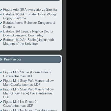
Figura Ariel 30 Aniversario La Sirenita
Estatua 1/10 Art Scale Huggy Wuggy
Poppy Playtime
Estatua Icons Beholder Dungeons &
Dragons
Estatua 1/4 Legacy Replica Doctor
Doom Avengers: Doomsday
Estatua 1/10 Art Scale (Unleashed)
Masters of the Universe
Pre-Pedidos
Figura Mini Slimer (Green Ghost)
Cazafantasmas UDF
Figura Mini Stay Puft Marshmallow
Man Cazafantasmas UDF
Figura Mini Stay Puft Marshmallow
Man (Angry Face) Cazafantasmas
UDF
Figura Mini No Ghost 2
Cazafantasmas UDF
Figura Mini No Ghost Cazafantasmas