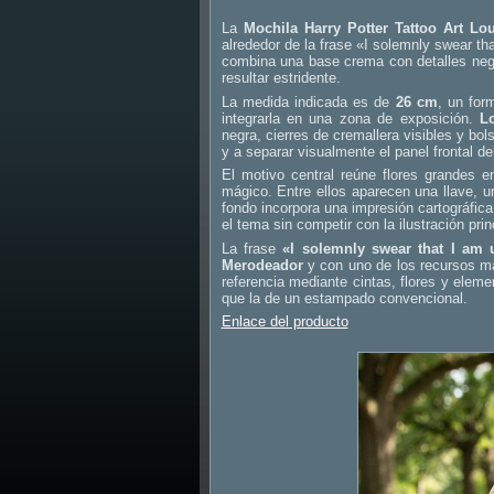
La
Mochila Harry Potter Tattoo Art Lo
alrededor de la frase «I solemnly swear t
combina una base crema con detalles negr
resultar estridente.
La medida indicada es de
26 cm
, un for
integrarla en una zona de exposición.
L
negra, cierres de cremallera visibles y bolsi
y a separar visualmente el panel frontal de
El motivo central reúne flores grandes 
mágico. Entre ellos aparecen una llave, 
fondo incorpora una impresión cartográfica 
el tema sin competir con la ilustración prin
La frase
«I solemnly swear that I am
Merodeador
y con uno de los recursos más
referencia mediante cintas, flores y elem
que la de un estampado convencional.
Enlace del producto