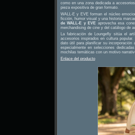
como en una zona dedicada a accesorios 
pieza expositiva de gran formato.
WALL-E y EVE forman el núcleo emociona
ficción, humor visual y una historia marca
de WALL-E y EVE
aprovecha esa conexió
merchandising de cine y del catálogo de ac
La fabricación de Loungefly sitúa el a
accesorios inspirados en cultura popular.
dato útil para planificar su incorporaci
especialmente en selecciones dedicadas
mochilas temáticas con un motivo narrativ
Enlace del producto