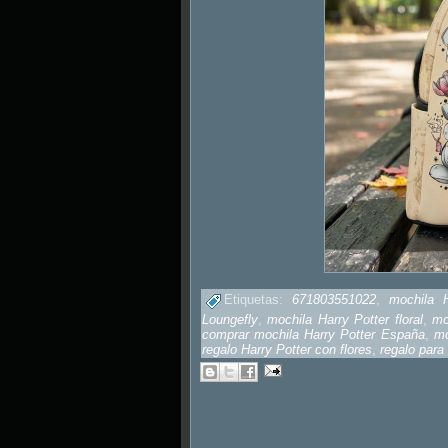
Etiquetas:
671803551022
,
mochila 
Loungefly
,
mochila Harry Potter floral
,
mo
comprar mochila Harry Potter España
,
mo
regalo Harry Potter con flores
,
regalo para