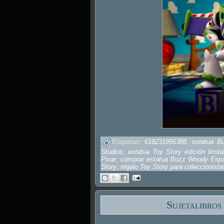
Etiquetas:
618231956388
,
estatua B
Studios
,
estatua Toy Story edición limit
Pixar
,
comprar estatua Buzz Woody Esp
Story
,
regalo Toy Story para coleccionista
Sujetalibros