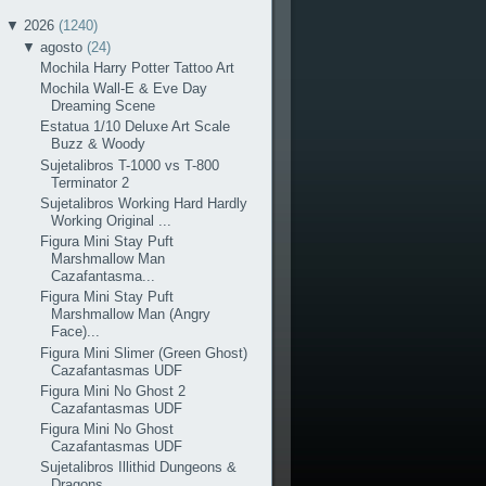
▼
2026
(1240)
▼
agosto
(24)
Mochila Harry Potter Tattoo Art
Mochila Wall-E & Eve Day
Dreaming Scene
Estatua 1/10 Deluxe Art Scale
Buzz & Woody
Sujetalibros T-1000 vs T-800
Terminator 2
Sujetalibros Working Hard Hardly
Working Original ...
Figura Mini Stay Puft
Marshmallow Man
Cazafantasma...
Figura Mini Stay Puft
Marshmallow Man (Angry
Face)...
Figura Mini Slimer (Green Ghost)
Cazafantasmas UDF
Figura Mini No Ghost 2
Cazafantasmas UDF
Figura Mini No Ghost
Cazafantasmas UDF
Sujetalibros Illithid Dungeons &
Dragons