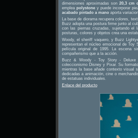
dimensiones aproximadas son
20,3 cm 
emplea
polystone
y puede incorporar piez
acabado pintado a mano
aporta variacio
La base de diorama recupera colores, textu
Buzz adopta una postura firme junto al c
con las piernas cruzadas, sujetando el
posturas, colores y objetos crea una estat
Woody, el sheriff vaquero, y Buzz Lightyea
representan el núcleo emocional de Toy S
película original de 1995. La escena s
compañerismo que a la acción.
Buzz & Woody - Toy Story - Deluxe 
coleccionismo Disney y Pixar. Su formato
mientras la base añade contexto visual s
dedicadas a animación, cine o merchandis
de estatuas individuales.
Enlace del producto