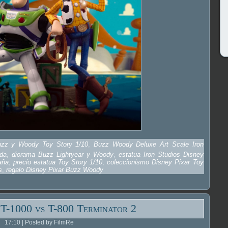
uzz y Woody Toy Story 1/10
,
Buzz Woody Deluxe Art Scale Iron
ada
,
diorama Buzz Lightyear y Woody
,
estatua Iron Studios Disney
aña
,
precio estatua Toy Story 1/10
,
coleccionismo Disney Pixar Toy
s
,
regalo Disney Pixar Buzz Woody
 T-1000 vs T-800 Terminator 2
17:10 | Posted by FilmRe