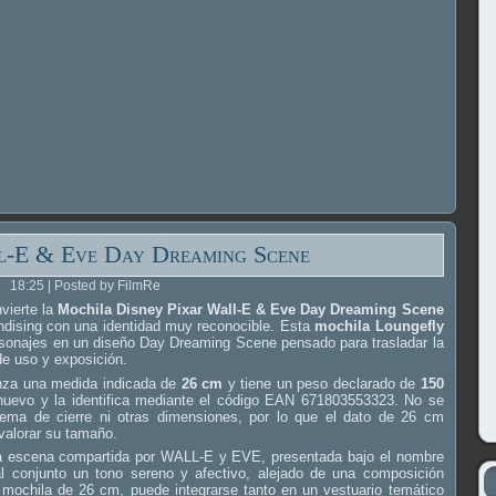
-E & Eve Day Dreaming Scene
18:25 | Posted by FilmRe
vierte la
Mochila Disney Pixar Wall-E & Eve Day Dreaming Scene
dising con una identidad muy reconocible. Esta
mochila Loungefly
onajes en un diseño Day Dreaming Scene pensado para trasladar la
de uso y exposición.
anza una medida indicada de
26 cm
y tiene un peso declarado de
150
 nuevo y la identifica mediante el código EAN 671803553323. No se
stema de cierre ni otras dimensiones, por lo que el dato de 26 cm
 valorar su tamaño.
 la escena compartida por WALL-E y EVE, presentada bajo el nombre
 conjunto un tono sereno y afectivo, alejado de una composición
 mochila de 26 cm, puede integrarse tanto en un vestuario temático