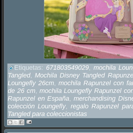
Etiquetas:
671803549029
,
mochila Loun
Tangled
,
Mochila Disney Tangled Rapunze
Loungefly 26cm
,
mochila Rapunzel con faro
de 26 cm
,
mochila Loungefly Rapunzel co
Rapunzel en España
,
merchandising Disn
colección Loungefly
,
regalo Rapunzel par
Tangled para coleccionistas