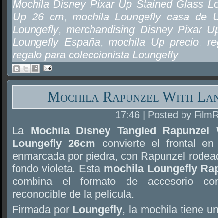
Mochila Disney Pixar Up Stained Glass L
Up 26 cm
,
mochila Loungefly casa de 
Loungefly
,
merchandising Disney Pixar U
Loungefly España
,
mochila Up precio
,
re
regalo para coleccionista Loungefly
Mochila Rapunzel With Lan
17:46 | Posted by Film
La
Mochila Disney Tangled Rapunzel 
Loungefly 26cm
convierte el frontal e
enmarcada por piedra, con Rapunzel rodeada
fondo violeta. Esta
mochila Loungefly Ra
combina el formato de accesorio con
reconocible de la película.
Firmada por
Loungefly
, la mochila tiene u