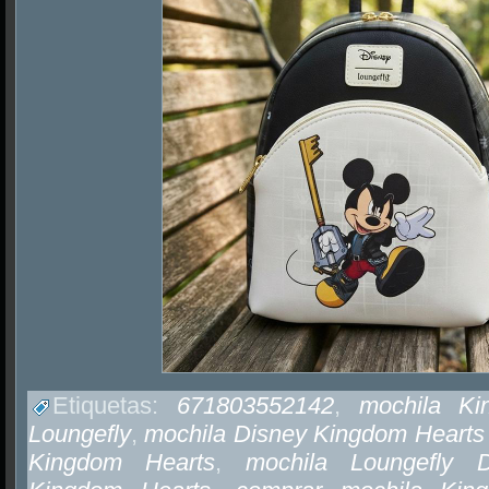
Etiquetas:
671803552142
,
mochila Ki
Loungefly
,
mochila Disney Kingdom Hearts
Kingdom Hearts
,
mochila Loungefly D