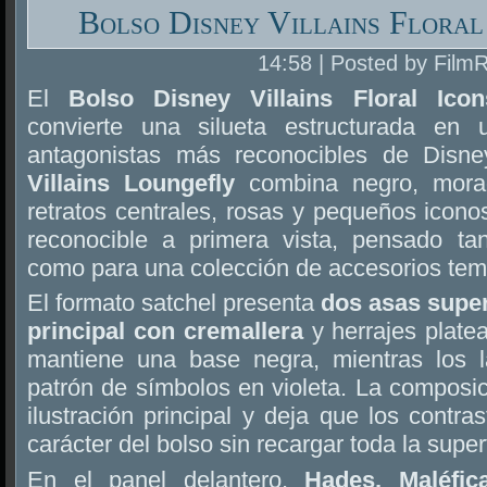
Bolso Disney Villains Floral
14:58 | Posted by Film
El
Bolso Disney Villains Floral Ico
convierte una silueta estructurada en
antagonistas más reconocibles de Disn
Villains Loungefly
combina negro, morad
retratos centrales, rosas y pequeños icono
reconocible a primera vista, pensado ta
como para una colección de accesorios tem
El formato satchel presenta
dos asas supe
principal con cremallera
y herrajes platea
mantiene una base negra, mientras los l
patrón de símbolos en violeta. La composici
ilustración principal y deja que los contra
carácter del bolso sin recargar toda la superf
En el panel delantero,
Hades, Maléfic