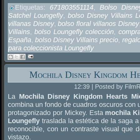
Etiquetas:
671803551114
,
Bolso Disney
Satchel Loungefly
,
bolso Disney Villains L
villanas Disney
,
bolso floral villanos Disney
Villains
,
bolso Loungefly colección
,
compra
España
,
bolso Disney Villains precio
,
regalo
para coleccionista Loungefly
Mochila Disney Kingdom He
12:39 | Posted by Film
La
Mochila Disney Kingdom Hearts Mi
combina un fondo de cuadros oscuros con un 
protagonizado por Mickey. Esta
mochila K
Loungefly
traslada la estética de la saga 
reconocible, con un contraste visual que 
vistazo.