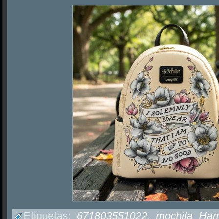
Etiquetas:
671803551022
,
mochila Harr