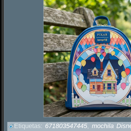
Etiquetas:
671803547445
,
mochila Disn