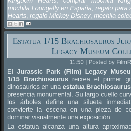
Kingdom Hearts
,
comprar mochila Kin
mochila Loungefly en España
,
regalo para
Hearts
,
regalo Mickey Disney
,
mochila cole
Estatua 1/15 Brachiosaurus Jura
Legacy Museum Coll
11:50 | Posted by Film
El
Jurassic Park (Film) Legacy Museu
1/15 Brachiosaurus
recrea el primer gr
dinosaurios en una
estatua Brachiosaurus
presencia monumental. Su largo cuello cur
los árboles define una silueta inmedia
convierte la escena en una pieza de c
dominar visualmente una exposición.
La estatua alcanza una altura aproxim