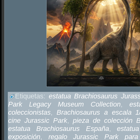
Etiquetas:
estatua Brachiosaurus Juras
Park Legacy Museum Collection
,
est
coleccionistas
,
Brachiosaurus a escala 1
cine Jurassic Park
,
pieza de colección B
estatua Brachiosaurus España
,
estatu
exposición
,
regalo Jurassic Park para 