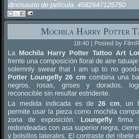
dinosaurio de película
,
4582647125750
Mochila Harry Potter T
18:40 | Posted by Film
La
Mochila Harry Potter Tattoo Art L
frente una composición floral de aire tatuaje
solemnly swear that I am up to no good
Potter Loungefly 26 cm
combina una bas
negros, rosas, grises y dorados, lo
reconocible sin resultar estridente.
La medida indicada es de
26 cm
, un 
permite usar la pieza como mochila compac
zona de exposición.
Loungefly
firma 
redondeadas con asa superior negra, cierres
y bolsillos laterales. El contraste del ribete 