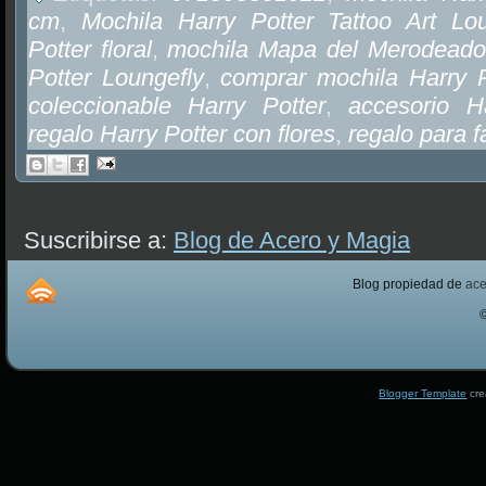
cm
,
Mochila Harry Potter Tattoo Art Lou
Potter floral
,
mochila Mapa del Merodeado
Potter Loungefly
,
comprar mochila Harry 
coleccionable Harry Potter
,
accesorio H
regalo Harry Potter con flores
,
regalo para f
Suscribirse a:
Blog de Acero y Magia
Blog propiedad de
ac
Blogger Template
cre