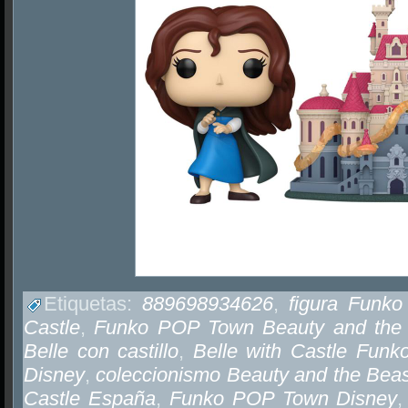
Etiquetas:
889698934626
,
figura Funk
Castle
,
Funko POP Town Beauty and the 
Belle con castillo
,
Belle with Castle Funk
Disney
,
coleccionismo Beauty and the Bea
Castle España
,
Funko POP Town Disney