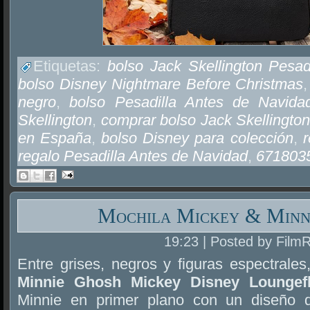
Etiquetas:
bolso Jack Skellington Pesad
bolso Disney Nightmare Before Christmas
negro
,
bolso Pesadilla Antes de Navida
Skellington
,
comprar bolso Jack Skellingto
en España
,
bolso Disney para colección
,
r
regalo Pesadilla Antes de Navidad
,
671803
Mochila Mickey & Minn
19:23 | Posted by Film
Entre grises, negros y figuras espectrales
Minnie Ghosh Mickey Disney Loungef
Minnie en primer plano con un diseño d