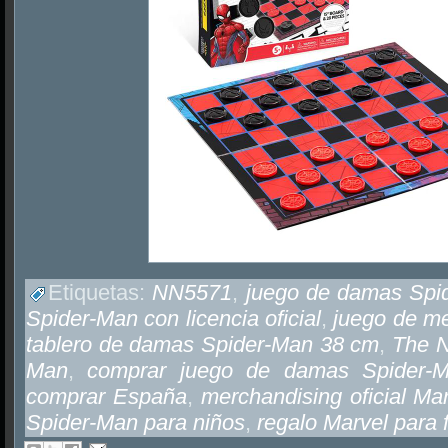
Etiquetas:
NN5571
,
juego de damas Spi
Spider-Man con licencia oficial
,
juego de m
tablero de damas Spider-Man 38 cm
,
The N
Man
,
comprar juego de damas Spider-
comprar España
,
merchandising oficial Ma
Spider-Man para niños
,
regalo Marvel para 