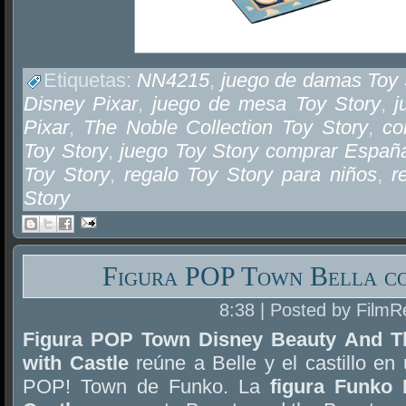
Etiquetas:
NN4215
,
juego de damas Toy 
Disney Pixar
,
juego de mesa Toy Story
,
j
Pixar
,
The Noble Collection Toy Story
,
co
Toy Story
,
juego Toy Story comprar Españ
Toy Story
,
regalo Toy Story para niños
,
r
Story
Figura POP Town Bella co
8:38 | Posted by FilmR
Figura POP Town Disney Beauty And T
with Castle
reúne a Belle y el castillo en
POP! Town de Funko. La
figura Funko