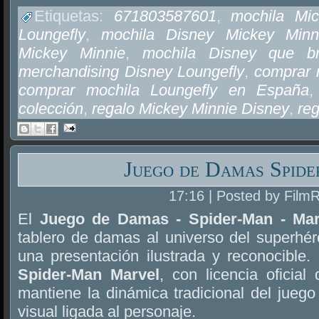
Etiquetas:
671803587601
,
mochila Mi
Loungefly
,
mochila Disney Mickey Minn
Mickey Minnie
,
mochila Disney que br
merchandising Disney Loungefly
,
comprar 
comprar mochila Loungefly en España
colección
,
regalo Mickey Minnie Disney
,
re
Juego de Damas Spid
17:16 | Posted by Film
El
Juego de Damas - Spider-Man - Mar
tablero de damas al universo del superhé
una presentación ilustrada y reconocible
Spider-Man Marvel
, con licencia oficia
mantiene la dinámica tradicional del jueg
visual ligada al personaje.