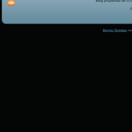
Blog propiedad de
ac
Blogger Template
cre