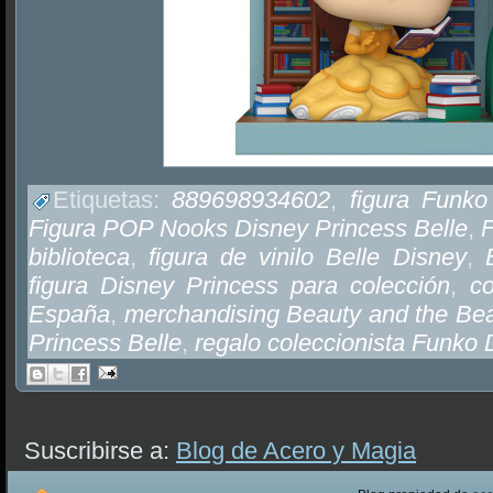
Etiquetas:
889698934602
,
figura Funko
Figura POP Nooks Disney Princess Belle
,
biblioteca
,
figura de vinilo Belle Disney
,
figura Disney Princess para colección
,
c
España
,
merchandising Beauty and the Bea
Princess Belle
,
regalo coleccionista Funko 
Suscribirse a:
Blog de Acero y Magia