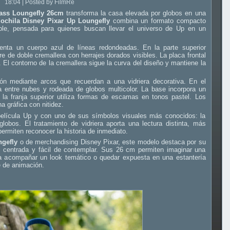
18:04 | Posted by FilmRe
lass Loungefly 26cm
transforma la casa elevada por globos en una
ochila Disney Pixar Up Loungefly
combina un formato compacto
ible, pensada para quienes buscan llevar el universo de Up en un
nta un cuerpo azul de líneas redondeadas. En la parte superior
rre de doble cremallera con herrajes dorados visibles. La placa frontal
El contorno de la cremallera sigue la curva del diseño y mantiene la
ión mediante arcos que recuerdan a una vidriera decorativa. En el
 entre nubes y rodeada de globos multicolor. La base incorpora un
s la franja superior utiliza formas de escamas en tonos pastel. Los
 gráfica con nitidez.
película Up y con uno de sus símbolos visuales más conocidos: la
obos. El tratamiento de vidriera aporta una lectura distinta, más
ermiten reconocer la historia de inmediato.
gefly
o de merchandising Disney Pixar, este modelo destaca por su
l centrada y fácil de contemplar. Sus 26 cm permiten imaginar una
a acompañar un look temático o quedar expuesta en una estantería
e de animación.