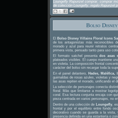
Loungefly Rapunzel comprar
,
comprar mo
de colección Loungefly
,
regalo Rapunzel p
Bolso Disney
El
Bolso Disney Villains Floral Icons S
de los antagonistas más reconocibles 
morado y azul para reunir retratos centr
primera vista, pensado tanto para uso cot
El formato satchel presenta
dos asas 
plateados visibles. El cuerpo mantiene una
en violeta. La composición frontal concentr
carácter del bolso sin recargar toda la supe
En el panel delantero,
Hades, Maléfica, 
guirnaldas de rosas azules, violetas y negr
las asas repiten el morado, unificando el d
La selección de personajes conecta distin
floral. Más que limitarse a mostrar logot
coral. Esa lectura conjunta encaja con q
pieza centrada en varios personajes, no en
Dentro de una colección de
Loungefly
, e
frontal y por el equilibrio entre fondo 
decorativo cuando se guarda a la vista
presencia definida en una estantería o zon