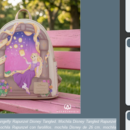
ungefly Rapunzel Disney Tangled
,
Mochila Disney Tangled Rapunzel
ochila Rapunzel con farolillos
,
mochila Disney de 26 cm
,
mochila