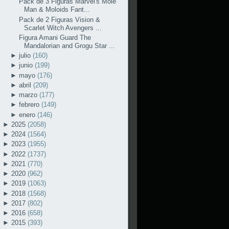
Pack de 3 Figuras Marvel's Mole
Man & Moloids Fant...
Pack de 2 Figuras Vision &
Scarlet Witch Avengers ...
Figura Amani Guard The
Mandalorian and Grogu Star ...
►
julio
(160)
►
junio
(199)
►
mayo
(176)
►
abril
(209)
►
marzo
(177)
►
febrero
(149)
►
enero
(146)
►
2025
(2058)
►
2024
(1564)
►
2023
(1955)
►
2022
(1737)
►
2021
(770)
►
2020
(962)
►
2019
(1063)
►
2018
(1568)
►
2017
(802)
►
2016
(658)
►
2015
(393)