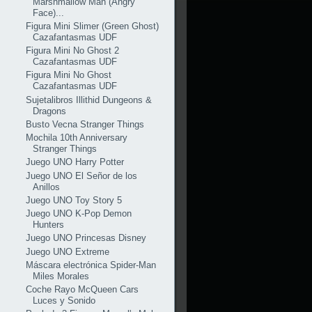
Marshmallow Man (Angry
Face)...
Figura Mini Slimer (Green Ghost)
Cazafantasmas UDF
Figura Mini No Ghost 2
Cazafantasmas UDF
Figura Mini No Ghost
Cazafantasmas UDF
Sujetalibros Illithid Dungeons &
Dragons
Busto Vecna Stranger Things
Mochila 10th Anniversary
Stranger Things
Juego UNO Harry Potter
Juego UNO El Señor de los
Anillos
Juego UNO Toy Story 5
Juego UNO K-Pop Demon
Hunters
Juego UNO Princesas Disney
Juego UNO Extreme
Máscara electrónica Spider-Man
Miles Morales
Coche Rayo McQueen Cars
Luces y Sonido