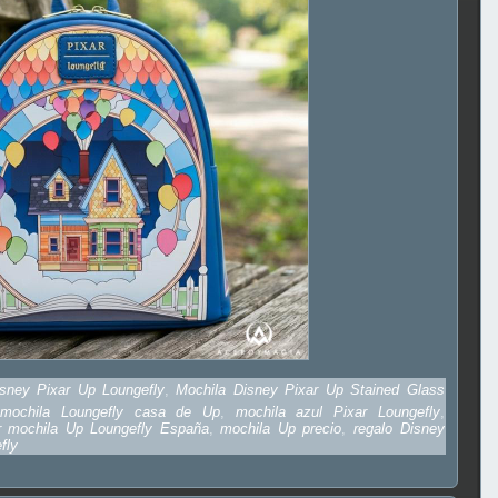
sney Pixar Up Loungefly
,
Mochila Disney Pixar Up Stained Glass
,
mochila Loungefly casa de Up
,
mochila azul Pixar Loungefly
,
r mochila Up Loungefly España
,
mochila Up precio
,
regalo Disney
fly