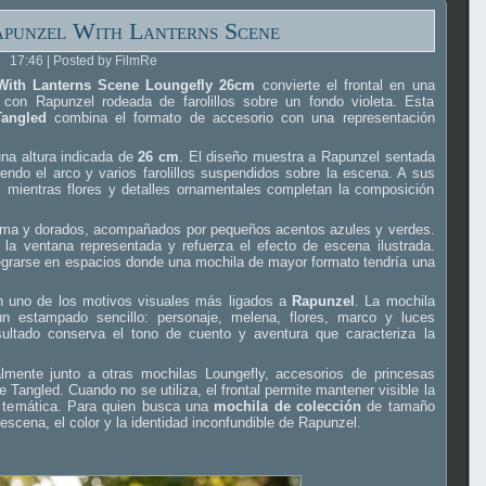
punzel With Lanterns Scene
17:46 | Posted by FilmRe
With Lanterns Scene Loungefly 26cm
convierte el frontal en una
con Rapunzel rodeada de farolillos sobre un fondo violeta. Esta
Tangled
combina el formato de accesorio con una representación
una altura indicada de
26 cm
. El diseño muestra a Rapunzel sentada
iendo el arco y varios farolillos suspendidos sobre la escena. A sus
 mientras flores y detalles ornamentales completan la composición
rema y dorados, acompañados por pequeños acentos azules y verdes.
 la ventana representada y refuerza el efecto de escena ilustrada.
egrarse en espacios donde una mochila de mayor formato tendría una
rman uno de los motivos visuales más ligados a
Rapunzel
. La mochila
un estampado sencillo: personaje, melena, flores, marco y luces
ultado conserva el tono de cuento y aventura que caracteriza la
lmente junto a otras mochilas Loungefly, accesorios de princesas
Tangled. Cuando no se utiliza, el frontal permite mantener visible la
n temática. Para quien busca una
mochila de colección
de tamaño
escena, el color y la identidad inconfundible de Rapunzel.