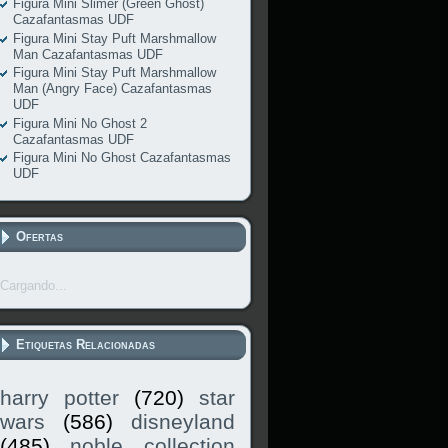
Figura Mini Slimer (Green Ghost)
Cazafantasmas UDF
Figura Mini Stay Puft Marshmallow
Man Cazafantasmas UDF
Figura Mini Stay Puft Marshmallow
Man (Angry Face) Cazafantasmas
UDF
Figura Mini No Ghost 2
Cazafantasmas UDF
Figura Mini No Ghost Cazafantasmas
UDF
Ofertas
Cargando...
Etiquetas Relacionadas
harry potter
(720)
star
wars
(586)
disneyland
(485)
noble collection