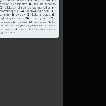
(7)
linterna verde
(7)
bounty hunters
(6)
edicion coleccionista
(6)
los mercenarios
(6)
alicia en el pais de las maravillas
(4)
stormtroopers
(4)
aceroymagia.com
(3)
anakin
(3)
cryptex
(3)
katana blade
(3)
lightning mcqueen
(3)
sweeney todd
(3)
4
fantasticos
(2)
big chap
(2)
cubo argus
(2)
the
horcrux collection
(2)
tintín
(2)
ultimate fx
(2)
ultimo
superviviente
(2)
cáliz de kali
(1)
michael jackson
(1)
star tours
(1)