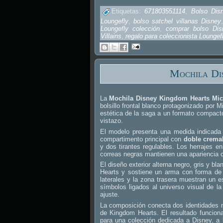
Etiquetas:
671803551114
,
Bolso Disn
Loungefly
,
bolso satchel villanas Disney
Loungefly colección
,
comprar bolso Dis
Villains
,
regalo para coleccionista Loungef
Mochila Di
La
Mochila Disney Kingdom Hearts Mi
bolsillo frontal blanco protagonizado por 
estética de la saga a un formato compacto
vistazo.
El modelo presenta una medida indicad
compartimento principal con
doble cremal
y dos tirantes regulables. Los herrajes e
correas negras mantienen una apariencia c
El diseño exterior alterna negro, gris y b
Hearts y sostiene un arma con forma de ll
laterales y la zona trasera muestran un
símbolos ligados al universo visual de la 
ajuste.
La composición conecta dos identidades 
de Kingdom Hearts. El resultado funcio
para una colección dedicada a Disney, a