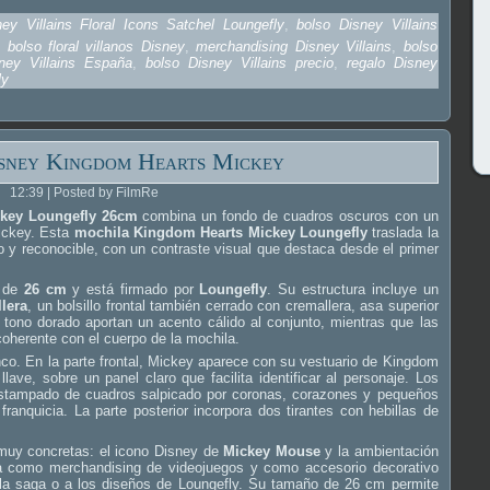
ey Villains Floral Icons Satchel Loungefly
,
bolso Disney Villains
,
bolso floral villanos Disney
,
merchandising Disney Villains
,
bolso
ney Villains España
,
bolso Disney Villains precio
,
regalo Disney
ly
sney Kingdom Hearts Mickey
12:39 | Posted by FilmRe
ckey Loungefly 26cm
combina un fondo de cuadros oscuros con un
Mickey. Esta
mochila Kingdom Hearts Mickey Loungefly
traslada la
 y reconocible, con un contraste visual que destaca desde el primer
a de
26 cm
y está firmado por
Loungefly
. Su estructura incluye un
lera
, un bolsillo frontal también cerrado con cremallera, asa superior
n tono dorado aportan un acento cálido al conjunto, mientras que las
oherente con el cuerpo de la mochila.
lanco. En la parte frontal, Mickey aparece con su vestuario de Kingdom
ave, sobre un panel claro que facilita identificar al personaje. Los
 estampado de cuadros salpicado por coronas, corazones y pequeños
franquicia. La parte posterior incorpora dos tirantes con hebillas de
muy concretas: el icono Disney de
Mickey Mouse
y la ambientación
na como merchandising de videojuegos y como accesorio decorativo
 la saga o a los diseños de Loungefly. Su tamaño de 26 cm permite