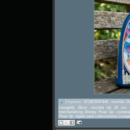
Etiquetas:
671803547445
,
mochila Di
Loungefly 26cm
,
mochila Up 26 cm
merchandising Disney Pixar Up
,
compra
Pixar Up
,
regalo para coleccionista Lounge