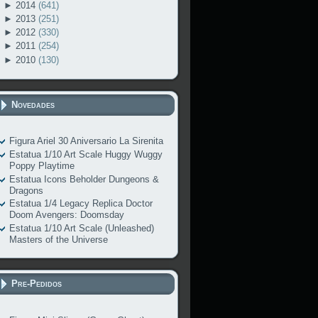
►
2014
(641)
►
2013
(251)
►
2012
(330)
►
2011
(254)
►
2010
(130)
Novedades
Figura Ariel 30 Aniversario La Sirenita
Estatua 1/10 Art Scale Huggy Wuggy
Poppy Playtime
Estatua Icons Beholder Dungeons &
Dragons
Estatua 1/4 Legacy Replica Doctor
Doom Avengers: Doomsday
Estatua 1/10 Art Scale (Unleashed)
Masters of the Universe
Pre-Pedidos