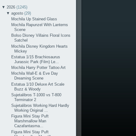
▼
2026
(1245)
▼
agosto
(29)
Mochila Up Stained Glass
Mochila Rapunzel With Lanterns
Scene
Bolso Disney Villains Floral Icons
Satchel
Mochila Disney Kingdom Hearts
Mickey
Estatua 1/15 Brachiosaurus
Jurassic Park (Film) Le...
Mochila Harry Potter Tattoo Art
Mochila Wall-E & Eve Day
Dreaming Scene
Estatua 1/10 Deluxe Art Scale
Buzz & Woody
Sujetalibros T-1000 vs T-800
Terminator 2
Sujetalibros Working Hard Hardly
Working Original ...
Figura Mini Stay Puft
Marshmallow Man
Cazafantasma...
Figura Mini Stay Puft