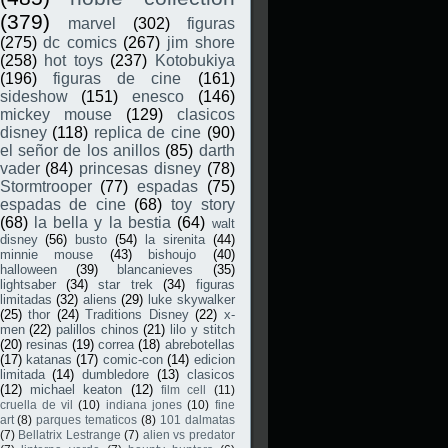
(379)
marvel
(302)
figuras
(275)
dc comics
(267)
jim shore
(258)
hot toys
(237)
Kotobukiya
(196)
figuras de cine
(161)
sideshow
(151)
enesco
(146)
mickey mouse
(129)
clasicos
disney
(118)
replica de cine
(90)
el señor de los anillos
(85)
darth
vader
(84)
princesas disney
(78)
Stormtrooper
(77)
espadas
(75)
espadas de cine
(68)
toy story
(68)
la bella y la bestia
(64)
walt
disney
(56)
busto
(54)
la sirenita
(44)
minnie mouse
(43)
bishoujo
(40)
halloween
(39)
blancanieves
(35)
lightsaber
(34)
star trek
(34)
figuras
limitadas
(32)
aliens
(29)
luke skywalker
(25)
thor
(24)
Traditions Disney
(22)
x-
men
(22)
palillos chinos
(21)
lilo y stitch
(20)
resinas
(19)
correa
(18)
abrebotellas
(17)
katanas
(17)
comic-con
(14)
edicion
limitada
(14)
dumbledore
(13)
clasicos
(12)
michael keaton
(12)
film cell
(11)
cruella de vil
(10)
indiana jones
(10)
fine
art
(8)
parques tematicos
(8)
101 dalmatas
(7)
Bellatrix Lestrange
(7)
alien vs predator