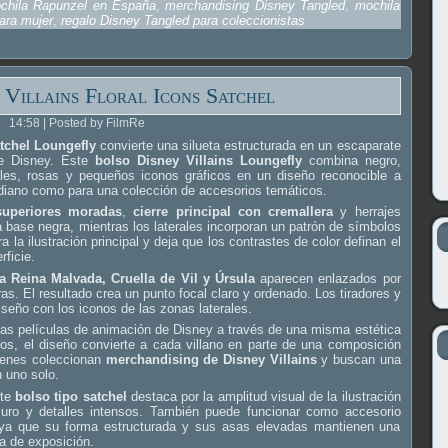
chila Rapunzel en España
,
merchandising Disney Tangled
,
mochila
ara mujer
,
regalo Disney Tangled para coleccionistas
 Villains Floral Icons Satchel
14:58 | Posted by FilmRe
atchel Loungefly
convierte una silueta estructurada en un escaparate
de Disney. Este
bolso Disney Villains Loungefly
combina negro,
ales, rosas y pequeños iconos gráficos en un diseño reconocible a
idiano como para una colección de accesorios temáticos.
superiores moradas
,
cierre principal con cremallera
y herrajes
 base negra, mientras los laterales incorporan un patrón de símbolos
a la ilustración principal y deja que los contrastes de color definan el
rficie.
la Reina Malvada, Cruella de Vil y Úrsula
aparecen enlazados por
as. El resultado crea un punto focal claro y ordenado. Los tiradores y
iseño con los iconos de las zonas laterales.
tas películas de animación de Disney a través de una misma estética
ipos, el diseño convierte a cada villano en parte de una composición
uienes coleccionan
merchandising de Disney Villains
y buscan una
 uno solo.
ste
bolso tipo satchel
destaca por la amplitud visual de la ilustración
oscuro y detalles intensos. También puede funcionar como accesorio
, ya que su forma estructurada y sus asas elevadas mantienen una
a de exposición.