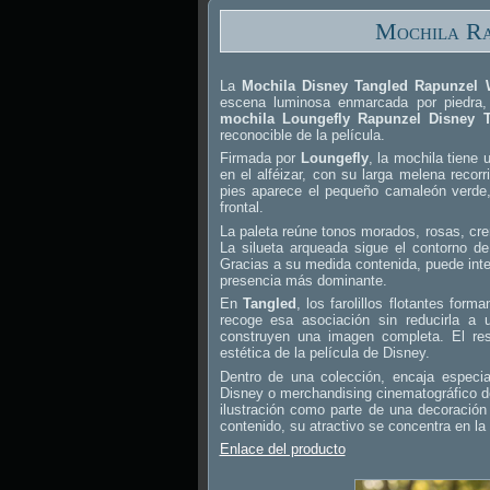
Mochila Ra
La
Mochila Disney Tangled Rapunzel 
escena luminosa enmarcada por piedra, 
mochila Loungefly Rapunzel Disney 
reconocible de la película.
Firmada por
Loungefly
, la mochila tiene 
en el alféizar, con su larga melena recorr
pies aparece el pequeño camaleón verde,
frontal.
La paleta reúne tonos morados, rosas, c
La silueta arqueada sigue el contorno de
Gracias a su medida contenida, puede int
presencia más dominante.
En
Tangled
, los farolillos flotantes fo
recoge esa asociación sin reducirla a 
construyen una imagen completa. El res
estética de la película de Disney.
Dentro de una colección, encaja especia
Disney o merchandising cinematográfico de 
ilustración como parte de una decoració
contenido, su atractivo se concentra en la 
Enlace del producto