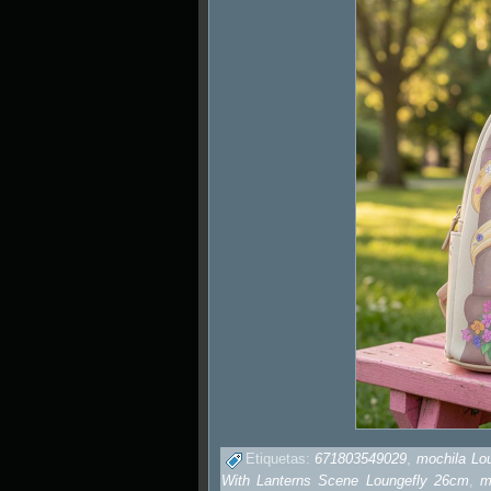
Etiquetas:
671803549029
,
mochila Lo
With Lanterns Scene Loungefly 26cm
,
m