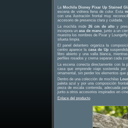
La
Mochila Disney Pixar Up Stained G
escena de vidriera llena de color. Esta
m
con una ilustración frontal muy reconoc
accesorio de presencia clara y cuidada.
La mochila mide
26 cm de alto
y prese
incorpora un
asa de mano
, junto a un cie
muestra los nombres de Pixar y Loungefly. 
silueta limpia.
El panel delantero organiza la composic
centro aparece la
casa de Up
suspendida
libro abierto y una valla blanca, mientra
perfiles rosados y crema separan cada zona
La escena conecta directamente con la 
casa que emprende viaje sostenida por gl
ornamental, sin perder los elementos que p
Dentro de una colección de mochilas
Loun
paleta azul y por una composición fronta
pieza de escala contenida, adecuada par
junto a otros accesorios inspirados en cin
Enlace del producto