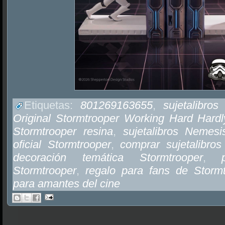
Etiquetas:
801269163655
,
sujetalibros
Original Stormtrooper Working Hard Hard
Stormtrooper resina
,
sujetalibros Nemes
oficial Stormtrooper
,
comprar sujetalibro
decoración temática Stormtrooper
,
Stormtrooper
,
regalo para fans de Stormt
para amantes del cine