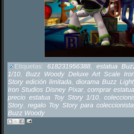
Etiquetas:
618231956388
,
estatua Bu
1/10
,
Buzz Woody Deluxe Art Scale Iron
Story edición limitada
,
diorama Buzz Ligh
Iron Studios Disney Pixar
,
comprar estat
precio estatua Toy Story 1/10
,
coleccion
Story
,
regalo Toy Story para coleccionist
Buzz Woody