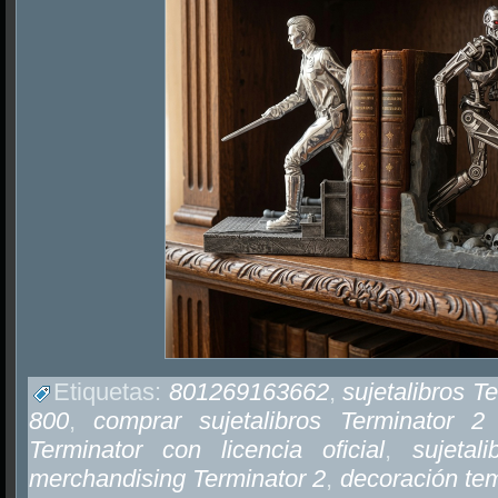
Etiquetas:
801269163662
,
sujetalibros T
800
,
comprar sujetalibros Terminator 
Terminator con licencia oficial
,
sujetal
merchandising Terminator 2
,
decoración tem