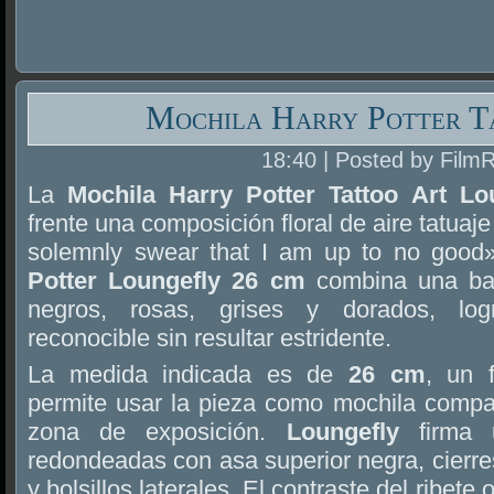
Mochila Harry Potter T
18:40 | Posted by Film
La
Mochila Harry Potter Tattoo Art L
frente una composición floral de aire tatuaje
solemnly swear that I am up to no good
Potter Loungefly 26 cm
combina una bas
negros, rosas, grises y dorados, lo
reconocible sin resultar estridente.
La medida indicada es de
26 cm
, un 
permite usar la pieza como mochila compac
zona de exposición.
Loungefly
firma 
redondeadas con asa superior negra, cierres
y bolsillos laterales. El contraste del ribete 