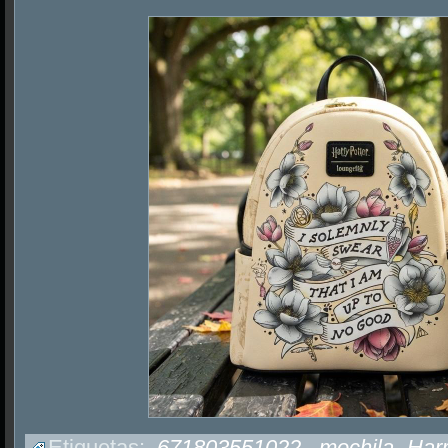
Etiquetas:
671803551022
,
mochila Harr