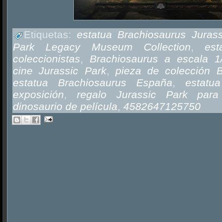
Etiquetas:
estatua Brachiosaurus Juras
Park Legacy Museum Collection
,
est
coleccionistas
,
Brachiosaurus a escala 1
cine Jurassic Park
,
pieza de colección B
estatua Brachiosaurus España
,
estatu
exposición
,
regalo Jurassic Park para 
dinosaurio de película
,
4582647125750