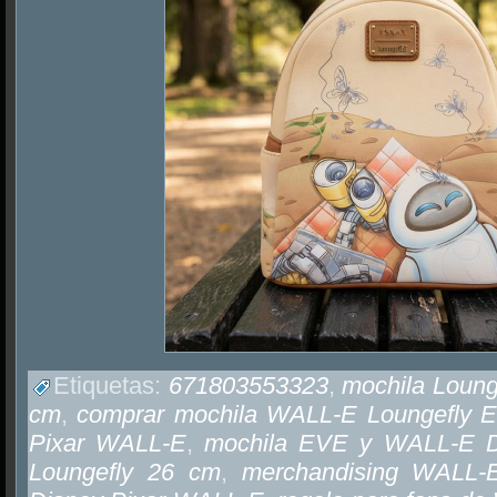
Etiquetas:
671803553323
,
mochila Loun
cm
,
comprar mochila WALL-E Loungefly 
Pixar WALL-E
,
mochila EVE y WALL-E 
Loungefly 26 cm
,
merchandising WALL-E