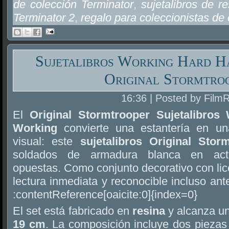
de colección Terminator
,
sujetalibros de r
Terminator 2
,
regalo para coleccionistas de 
Sujetalibros Working Hard H
Original Stormtro
16:36 | Posted by Film
El
Original Stormtrooper Sujetalibros
Working
convierte una estantería en u
visual: este
sujetalibros Original Stor
soldados de armadura blanca en acti
opuestas. Como conjunto decorativo con lice
lectura inmediata y reconocible incluso ante
:contentReference[oaicite:0]{index=0}
El set está fabricado en
resina
y alcanza un
19 cm
. La composición incluye dos piezas