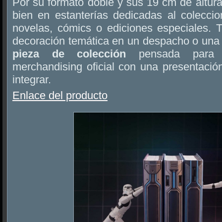
Por su formato doble y sus 19 cm de altur
bien en estanterías dedicadas al coleccio
novelas, cómics o ediciones especiales.
decoración temática en un despacho o una 
pieza de colección
pensada para q
merchandising oficial con una presentación
integrar.
Enlace del producto