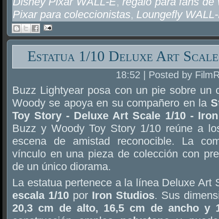
Disney Pixar WALL-E
,
regalo para fans d
Pixar para coleccionistas
,
Loungefly WALL
Estatua 1/10 Deluxe Art Scal
18:52 | Posted by Film
Buzz Lightyear posa con un pie sobre un c
Woody se apoya en su compañero en la
S
Toy Story - Deluxe Art Scale 1/10 - Iro
Buzz y Woody Toy Story 1/10 reúne a los
escena de amistad reconocible. La com
vínculo en una pieza de colección con pre
de un único diorama.
La estatua pertenece a la línea Deluxe Art 
escala 1/10
por
Iron Studios
. Sus dimens
20,3 cm de alto, 16,5 cm de ancho y 