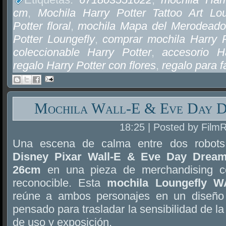
cm
,
Mochila Harry Potter Tattoo Art Lou
Potter floral
,
mochila Mapa del Merodeado
Potter Loungefly
,
comprar mochila Harry 
coleccionable Harry Potter
,
accesorio H
regalo Harry Potter con flores
,
regalo para f
Mochila Wall-E & Eve Day D
18:25 | Posted by Film
Una escena de calma entre dos robots
Disney Pixar Wall-E & Eve Day Dream
26cm
en una pieza de merchandising c
reconocible. Esta
mochila Loungefly 
reúne a ambos personajes en un diseñ
pensado para trasladar la sensibilidad de la
de uso y exposición.