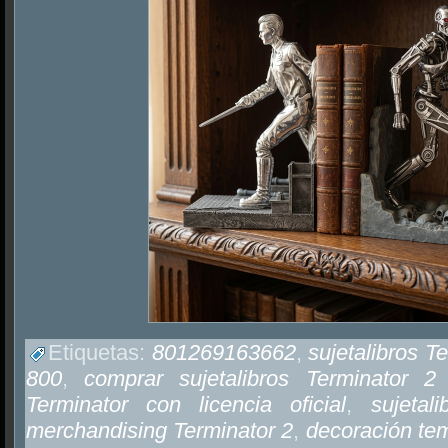
Etiquetas:
801269163662
,
sujetalibros T
800
,
comprar sujetalibros Terminator 
Terminator con licencia oficial
,
sujetal
merchandising Terminator 2
,
decoración tem