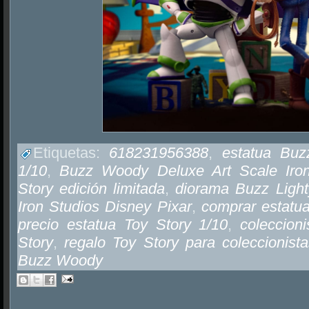
Etiquetas:
618231956388
,
estatua Bu
1/10
,
Buzz Woody Deluxe Art Scale Iron
Story edición limitada
,
diorama Buzz Ligh
Iron Studios Disney Pixar
,
comprar estat
precio estatua Toy Story 1/10
,
coleccion
Story
,
regalo Toy Story para coleccionist
Buzz Woody