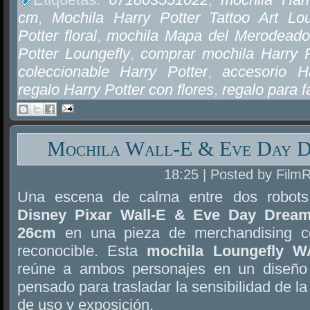
cm
,
Mochila Harry Potter Tattoo Art Lou
Potter floral
,
mochila Mapa del Merodeado
Potter Loungefly
,
comprar mochila Harry 
coleccionable Harry Potter
,
accesorio H
regalo Harry Potter con flores
,
regalo para f
Mochila Wall-E & Eve Day D
18:25 | Posted by Film
Una escena de calma entre dos robots
Disney Pixar Wall-E & Eve Day Dream
26cm
en una pieza de merchandising c
reconocible. Esta
mochila Loungefly 
reúne a ambos personajes en un diseñ
pensado para trasladar la sensibilidad de la
de uso y exposición.