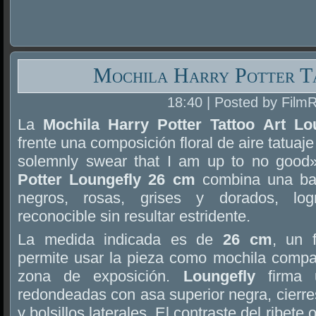
Mochila Harry Potter T
18:40 | Posted by Film
La
Mochila Harry Potter Tattoo Art L
frente una composición floral de aire tatuaje
solemnly swear that I am up to no good
Potter Loungefly 26 cm
combina una bas
negros, rosas, grises y dorados, lo
reconocible sin resultar estridente.
La medida indicada es de
26 cm
, un 
permite usar la pieza como mochila compac
zona de exposición.
Loungefly
firma 
redondeadas con asa superior negra, cierres
y bolsillos laterales. El contraste del ribete 