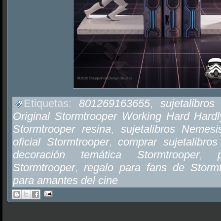
Etiquetas:
801269163655
,
sujetalibros
Original Stormtrooper Working Hard Hard
Stormtrooper resina
,
sujetalibros Nemes
oficial Stormtrooper
,
comprar sujetalibro
decoración temática Stormtrooper
,
Stormtrooper
,
regalo para fans de Stormt
para amantes del cine