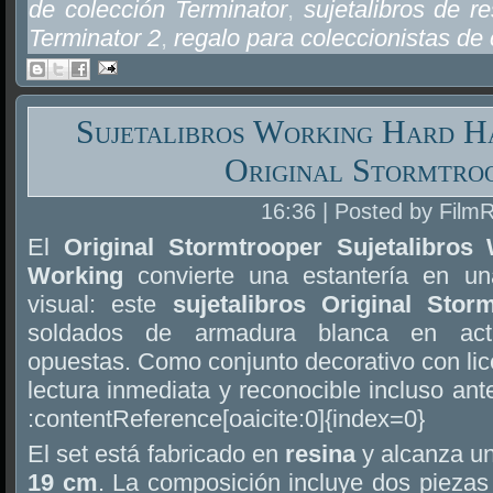
de colección Terminator
,
sujetalibros de r
Terminator 2
,
regalo para coleccionistas de 
Sujetalibros Working Hard H
Original Stormtro
16:36 | Posted by Film
El
Original Stormtrooper Sujetalibros
Working
convierte una estantería en u
visual: este
sujetalibros Original Stor
soldados de armadura blanca en acti
opuestas. Como conjunto decorativo con lice
lectura inmediata y reconocible incluso ante
:contentReference[oaicite:0]{index=0}
El set está fabricado en
resina
y alcanza un
19 cm
. La composición incluye dos piezas