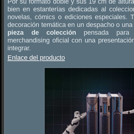
Por su formato doble y sus 19 cm de altur
bien en estanterías dedicadas al coleccio
novelas, cómics o ediciones especiales.
decoración temática en un despacho o una 
pieza de colección
pensada para q
merchandising oficial con una presentación
integrar.
Enlace del producto