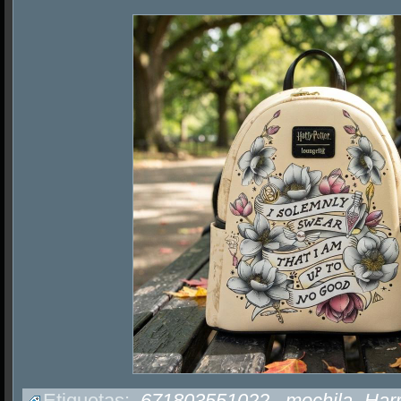
Etiquetas:
671803551022
,
mochila Harr