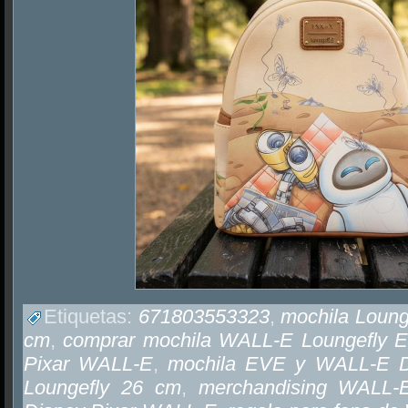
Etiquetas:
671803553323
,
mochila Loun
cm
,
comprar mochila WALL-E Loungefly 
Pixar WALL-E
,
mochila EVE y WALL-E 
Loungefly 26 cm
,
merchandising WALL-E