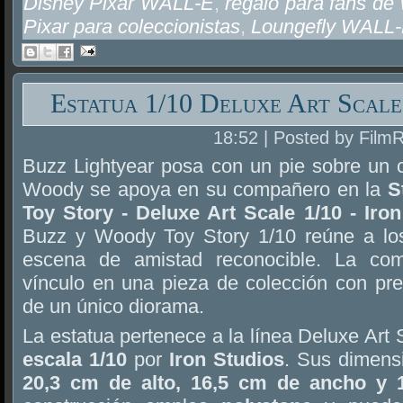
Disney Pixar WALL-E
,
regalo para fans d
Pixar para coleccionistas
,
Loungefly WALL
Estatua 1/10 Deluxe Art Scal
18:52 | Posted by Film
Buzz Lightyear posa con un pie sobre un c
Woody se apoya en su compañero en la
S
Toy Story - Deluxe Art Scale 1/10 - Iro
Buzz y Woody Toy Story 1/10 reúne a los
escena de amistad reconocible. La com
vínculo en una pieza de colección con pre
de un único diorama.
La estatua pertenece a la línea Deluxe Art 
escala 1/10
por
Iron Studios
. Sus dimens
20,3 cm de alto, 16,5 cm de ancho y 