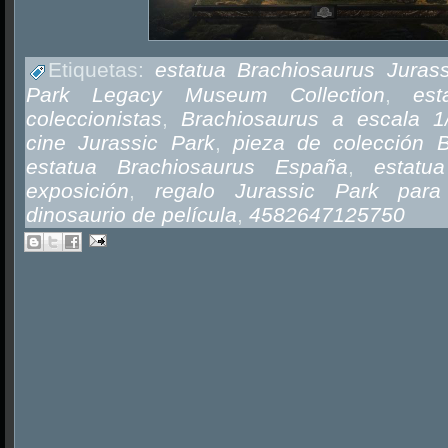
Etiquetas:
estatua Brachiosaurus Juras
Park Legacy Museum Collection
,
est
coleccionistas
,
Brachiosaurus a escala 1
cine Jurassic Park
,
pieza de colección B
estatua Brachiosaurus España
,
estatu
exposición
,
regalo Jurassic Park para 
dinosaurio de película
,
4582647125750