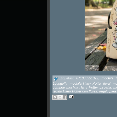
Etiquetas:
671803551022
,
mochila 
Loungefly
,
mochila Harry Potter floral
,
mo
comprar mochila Harry Potter España
,
mo
regalo Harry Potter con flores
,
regalo para