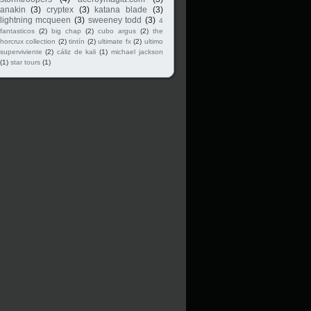
anakin
(3)
cryptex
(3)
katana blade
(3)
lightning mcqueen
(3)
sweeney todd
(3)
4
fantasticos
(2)
big chap
(2)
cubo argus
(2)
the
horcrux collection
(2)
tintín
(2)
ultimate fx
(2)
ultimo
superviviente
(2)
cáliz de kali
(1)
michael jackson
(1)
star tours
(1)