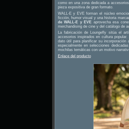
como en una zona dedicada a accesorios 
pieza expositiva de gran formato.
WALL-E y EVE forman el núcleo emociona
ficción, humor visual y una historia marca
de WALL-E y EVE
aprovecha esa conexió
merchandising de cine y del catálogo de ac
La fabricación de Loungefly sitúa el a
accesorios inspirados en cultura popular.
dato útil para planificar su incorporaci
especialmente en selecciones dedicadas
mochilas temáticas con un motivo narrativ
Enlace del producto