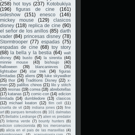
(258)
hot toys
(237)
Kotobukiya
(196)
figuras de cine
(161)
sideshow
(151)
enesco
(146)
mickey mouse
(129)
clasicos
disney
(118)
replica de cine
(90)
el señor de los anillos
(85)
darth
vader
(84)
princesas disney
(78)
Stormtrooper
(77)
espadas
(75)
espadas de cine
(68)
toy story
(68)
la bella y la bestia
(64)
walt
disney
(56)
busto
(54)
la sirenita
(44)
minnie mouse
(43)
bishoujo
(40)
halloween
(39)
blancanieves
(35)
lightsaber
(34)
star trek
(34)
figuras
limitadas
(32)
aliens
(29)
luke skywalker
(25)
thor
(24)
Traditions Disney
(22)
x-
men
(22)
palillos chinos
(21)
lilo y stitch
(20)
resinas
(19)
correa
(18)
abrebotellas
(17)
katanas
(17)
comic-con
(14)
edicion
limitada
(14)
dumbledore
(13)
clasicos
(12)
michael keaton
(12)
film cell
(11)
cruella de vil
(10)
indiana jones
(10)
fine
art
(8)
parques tematicos
(8)
101 dalmatas
(7)
Bellatrix Lestrange
(7)
alien vs predator
(7)
linterna verde
(7)
bounty hunters
(6)
edicion coleccionista
(6)
los mercenarios
(6)
alicia en el pais de las maravillas
(4)
stormtroopers
(4)
aceroymagia.com
(3)