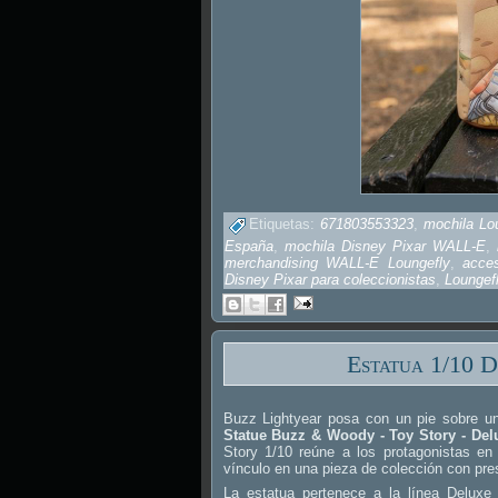
Etiquetas:
671803553323
,
mochila L
España
,
mochila Disney Pixar WALL-E
,
merchandising WALL-E Loungefly
,
acce
Disney Pixar para coleccionistas
,
Lounge
Estatua 1/10 
Buzz Lightyear posa con un pie sobre u
Statue Buzz & Woody - Toy Story - Delu
Story 1/10 reúne a los protagonistas e
vínculo en una pieza de colección con pre
La estatua pertenece a la línea Deluxe