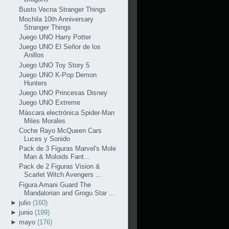
Busto Vecna Stranger Things
Mochila 10th Anniversary
Stranger Things
Juego UNO Harry Potter
Juego UNO El Señor de los
Anillos
Juego UNO Toy Story 5
Juego UNO K-Pop Demon
Hunters
Juego UNO Princesas Disney
Juego UNO Extreme
Máscara electrónica Spider-Man
Miles Morales
Coche Rayo McQueen Cars
Luces y Sonido
Pack de 3 Figuras Marvel's Mole
Man & Moloids Fant...
Pack de 2 Figuras Vision &
Scarlet Witch Avengers ...
Figura Amani Guard The
Mandalorian and Grogu Star ...
►
julio
(160)
►
junio
(199)
►
mayo
(176)