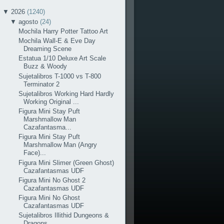
▼
2026
(1240)
▼
agosto
(24)
Mochila Harry Potter Tattoo Art
Mochila Wall-E & Eve Day
Dreaming Scene
Estatua 1/10 Deluxe Art Scale
Buzz & Woody
Sujetalibros T-1000 vs T-800
Terminator 2
Sujetalibros Working Hard Hardly
Working Original ...
Figura Mini Stay Puft
Marshmallow Man
Cazafantasma...
Figura Mini Stay Puft
Marshmallow Man (Angry
Face)...
Figura Mini Slimer (Green Ghost)
Cazafantasmas UDF
Figura Mini No Ghost 2
Cazafantasmas UDF
Figura Mini No Ghost
Cazafantasmas UDF
Sujetalibros Illithid Dungeons &
Dragons