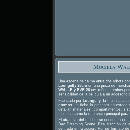
Mochila Wall
Una escena de calma entre dos robots con
Loungefly 26cm
en una pieza de merchan
WALL-E y EVE 26 cm
reúne a ambos pers
sensibilidad de la película a un accesorio 
Fabricada por
Loungefly
, la mochila alc
gramos
. La ficha la presenta en estado
detallan materiales, compartimentos, si
funciona como la referencia principal para
El atractivo del modelo se concentra en
Day Dreaming Scene. Esa elección da al
centrada en la acción. Por su formato de