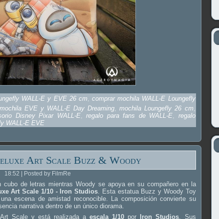
oungefly WALL-E y EVE 26 cm
,
comprar mochila WALL-E Loungefly
mochila EVE y WALL-E Day Dreaming
,
mochila Loungefly 26 cm
,
sorio Disney Pixar WALL-E
,
regalo para fans de WALL-E
,
regalo
fly WALL-E EVE
Deluxe Art Scale Buzz & Woody
18:52 | Posted by FilmRe
n cubo de letras mientras Woody se apoya en su compañero en la
xe Art Scale 1/10 - Iron Studios
. Esta estatua Buzz y Woody Toy
n una escena de amistad reconocible. La composición convierte su
sencia narrativa dentro de un único diorama.
 Art Scale y está realizada a
escala 1/10
por
Iron Studios
. Sus