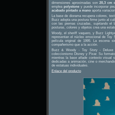
dimensiones aproximadas son
20,3 cm 
emplea
polystone
y puede incorporar piez
acabado pintado a mano
aporta variacio
La base de diorama recupera colores, textu
Buzz adopta una postura firme junto al c
con las piernas cruzadas, sujetando el
posturas, colores y objetos crea una estat
Woody, el sheriff vaquero, y Buzz Lightyea
representan el núcleo emocional de Toy S
película original de 1995. La escena s
compañerismo que a la acción.
Buzz & Woody - Toy Story - Deluxe 
coleccionismo Disney y Pixar. Su formato
mientras la base añade contexto visual s
dedicadas a animación, cine o merchandis
de estatuas individuales.
Enlace del producto