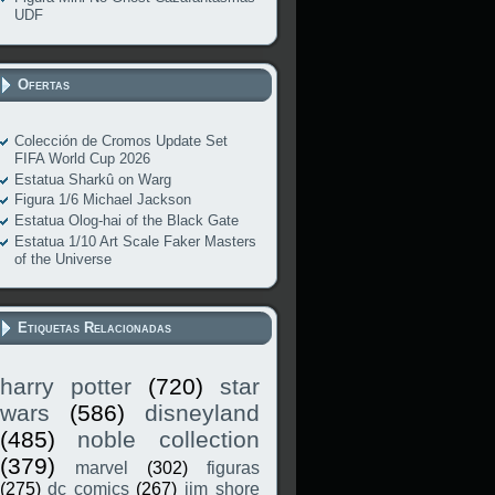
UDF
Ofertas
Colección de Cromos Update Set
FIFA World Cup 2026
Estatua Sharkû on Warg
Figura 1/6 Michael Jackson
Estatua Olog-hai of the Black Gate
Estatua 1/10 Art Scale Faker Masters
of the Universe
Etiquetas Relacionadas
harry potter
(720)
star
wars
(586)
disneyland
(485)
noble collection
(379)
marvel
(302)
figuras
(275)
dc comics
(267)
jim shore