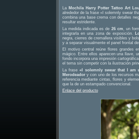
La
Mochila Harry Potter Tattoo Art Lo
alrededor de la frase «I solemnly swear t
combina una base crema con detalles negr
resultar estridente.
La medida indicada es de
26 cm
, un for
integrarla en una zona de exposición.
L
negra, cierres de cremallera visibles y bolsi
y a separar visualmente el panel frontal de
El motivo central reúne flores grandes 
mágico. Entre ellos aparecen una llave, 
fondo incorpora una impresión cartográfica 
el tema sin competir con la ilustración prin
La frase
«I solemnly swear that I am
Merodeador
y con uno de los recursos más
referencia mediante cintas, flores y elem
que la de un estampado convencional.
Enlace del producto