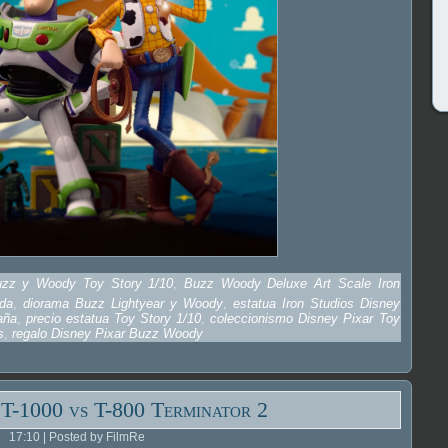
uzz y Woody Toy Story 1/10
,
Buzz Woody Deluxe Art Scale Iron
ada
,
diorama Buzz Lightyear y Woody
,
estatua Iron Studios Disney
aña
,
precio estatua Toy Story 1/10
,
coleccionismo Disney Pixar Toy
s
,
regalo Disney Pixar Buzz Woody
 T-1000 vs T-800 Terminator 2
17:10 | Posted by FilmRe