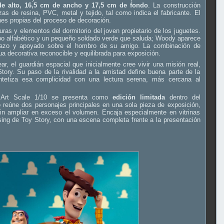
de alto, 16,5 cm de ancho y 17,5 cm de fondo
. La construcción
as de resina, PVC, metal y tejido, tal como indica el fabricante. El
nes propias del proceso de decoración.
ras y elementos del dormitorio del joven propietario de los juguetes.
ubo alfabético y un pequeño soldado verde que saluda; Woody aparece
 lazo y apoyado sobre el hombro de su amigo. La combinación de
ua decorativa reconocible y equilibrada para exposición.
r, el guardián espacial que inicialmente cree vivir una misión real,
tory. Su paso de la rivalidad a la amistad define buena parte de la
intetiza esa complicidad con una lectura serena, más cercana al
Art Scale 1/10 se presenta como
edición limitada
dentro del
 reúne dos personajes principales en una sola pieza de exposición,
in ampliar en exceso el volumen. Encaja especialmente en vitrinas
ing de Toy Story, con una escena completa frente a la presentación