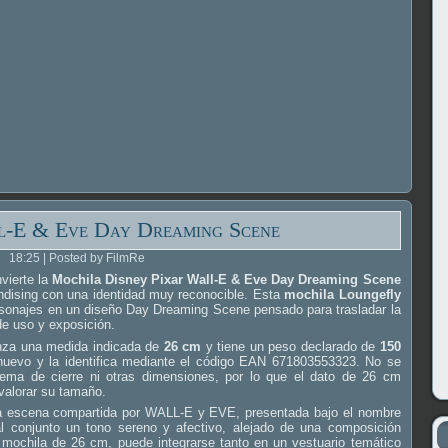
-E & Eve Day Dreaming Scene
18:25 | Posted by FilmRe
vierte la
Mochila Disney Pixar Wall-E & Eve Day Dreaming Scene
dising con una identidad muy reconocible. Esta
mochila Loungefly
onajes en un diseño Day Dreaming Scene pensado para trasladar la
de uso y exposición.
anza una medida indicada de
26 cm
y tiene un peso declarado de
150
 nuevo y la identifica mediante el código EAN 671803553323. No se
stema de cierre ni otras dimensiones, por lo que el dato de 26 cm
 valorar su tamaño.
 la escena compartida por WALL-E y EVE, presentada bajo el nombre
 conjunto un tono sereno y afectivo, alejado de una composición
 mochila de 26 cm, puede integrarse tanto en un vestuario temático