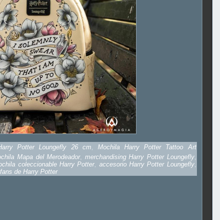
Harry Potter Loungefly 26 cm
,
Mochila Harry Potter Tattoo Art
chila Mapa del Merodeador
,
merchandising Harry Potter Loungefly
,
chila coleccionable Harry Potter
,
accesorio Harry Potter Loungefly
,
 fans de Harry Potter