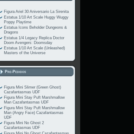
Figura Ariel 30 Aniversario La Sirenita
Estatua 1/10 Art Scale Huggy Wuggy
Poppy Playtime
Estatua Icons Beholder Dungeons &
Dragons
Estatua 1/4 Legacy Replica Doctor
Doom Avengers: Doomsday
Estatua 1/10 Art Scale (Unleashed)
Masters of the Universe
Pre-Pedidos
Figura Mini Slimer (Green Ghost)
Cazafantasmas UDF
Figura Mini Stay Puft Marshmallow
Man Cazafantasmas UDF
Figura Mini Stay Puft Marshmallow
Man (Angry Face) Cazafantasmas
UDF
Figura Mini No Ghost 2
Cazafantasmas UDF
Figura Mini No Ghost Cazafantasmas