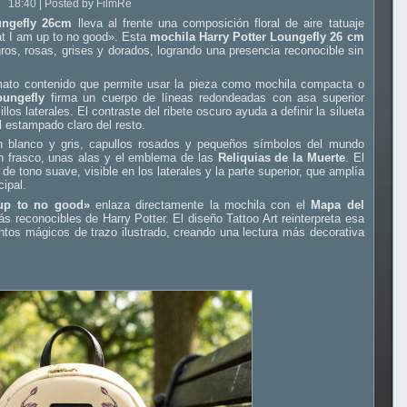
18:40 | Posted by FilmRe
ungefly 26cm
lleva al frente una composición floral de aire tatuaje
hat I am up to no good». Esta
mochila Harry Potter Loungefly 26 cm
os, rosas, grises y dorados, logrando una presencia reconocible sin
mato contenido que permite usar la pieza como mochila compacta o
oungefly
firma un cuerpo de líneas redondeadas con asa superior
llos laterales. El contraste del ribete oscuro ayuda a definir la silueta
l estampado claro del resto.
en blanco y gris, capullos rosados y pequeños símbolos del mundo
un frasco, unas alas y el emblema de las
Reliquias de la Muerte
. El
de tono suave, visible en los laterales y la parte superior, que amplía
cipal.
 up to no good»
enlaza directamente la mochila con el
Mapa del
 reconocibles de Harry Potter. El diseño Tattoo Art reinterpreta esa
entos mágicos de trazo ilustrado, creando una lectura más decorativa