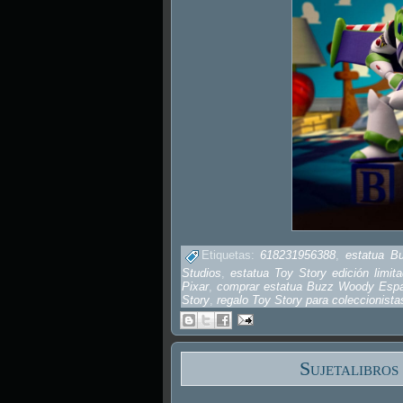
Etiquetas:
618231956388
,
estatua B
Studios
,
estatua Toy Story edición limit
Pixar
,
comprar estatua Buzz Woody Esp
Story
,
regalo Toy Story para coleccionista
Sujetalibros