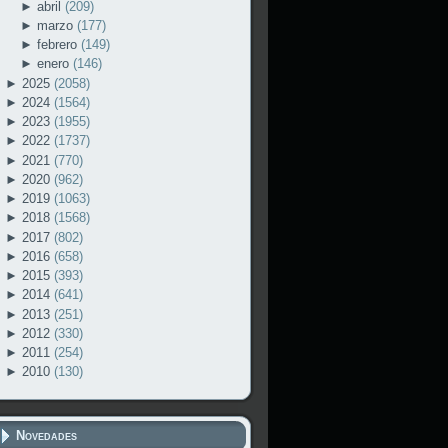
►
abril
(209)
►
marzo
(177)
►
febrero
(149)
►
enero
(146)
►
2025
(2058)
►
2024
(1564)
►
2023
(1955)
►
2022
(1737)
►
2021
(770)
►
2020
(962)
►
2019
(1063)
►
2018
(1568)
►
2017
(802)
►
2016
(658)
►
2015
(393)
►
2014
(641)
►
2013
(251)
►
2012
(330)
►
2011
(254)
►
2010
(130)
Novedades