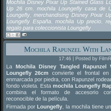
Mochila Disney Pixar Up Stained Glass L
Up 26 cm
,
mochila Loungefly casa de 
Loungefly
,
merchandising Disney Pixar U
Loungefly España
,
mochila Up precio
,
re
regalo para coleccionista Loungefly
Mochila Rapunzel With Lan
17:46 | Posted by Film
La
Mochila Disney Tangled Rapunzel 
Loungefly 26cm
convierte el frontal e
enmarcada por piedra, con Rapunzel rodeada
fondo violeta. Esta
mochila Loungefly Ra
combina el formato de accesorio con
reconocible de la película.
Firmada por
Loungefly
, la mochila tiene u