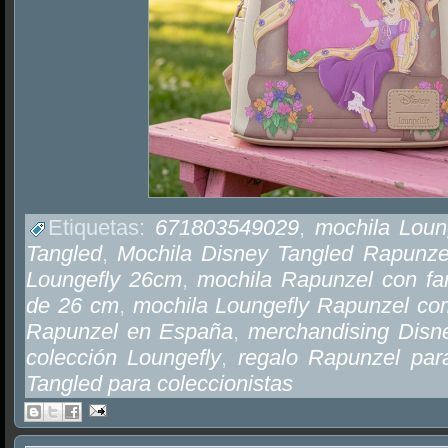
Etiquetas:
671803549029
,
mochila Loun
Tangled
,
Mochila Disney Tangled Rapunze
Loungefly 26cm
,
mochila Rapunzel con faro
de 26 cm
,
mochila Loungefly Rapunzel co
Rapunzel en España
,
merchandising Disn
colección Loungefly
,
regalo Rapunzel par
Tangled para coleccionistas