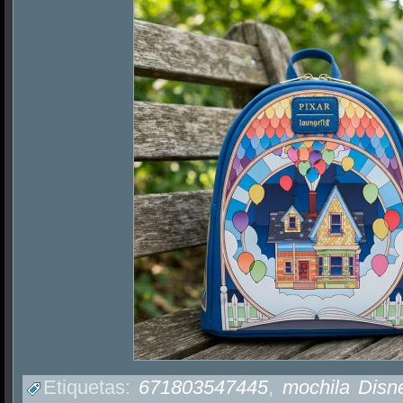
Etiquetas:
671803547445
,
mochila Disn