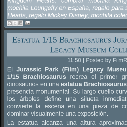
Kingdom Hearts
,
comprar mochila Kin
mochila Loungefly en España
,
regalo para
Hearts
,
regalo Mickey Disney
,
mochila cole
Estatua 1/15 Brachiosaurus Jura
Legacy Museum Coll
11:50 | Posted by Film
El
Jurassic Park (Film) Legacy Museu
1/15 Brachiosaurus
recrea el primer gr
dinosaurios en una
estatua Brachiosaurus
presencia monumental. Su largo cuello cur
los árboles define una silueta inmedia
convierte la escena en una pieza de c
dominar visualmente una exposición.
La estatua alcanza una altura aproxim