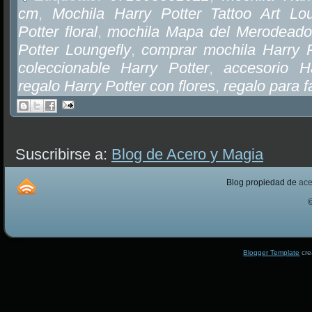
cm
,
Mochila Harry Potter Tattoo Art Lou
Potter floral
,
mochila Mapa del Merodeado
Potter Loungefly
,
comprar mochila Harry 
coleccionable Harry Potter
,
accesorio H
regalo Harry Potter con flores
,
regalo para f
Suscribirse a:
Blog de Acero y Magia
Blog propiedad de
ac
Blogger Template
cre