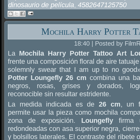
dinosaurio de película
,
4582647125750
Mochila Harry Potter T
18:40 | Posted by Film
La
Mochila Harry Potter Tattoo Art L
frente una composición floral de aire tatuaje
solemnly swear that I am up to no good
Potter Loungefly 26 cm
combina una bas
negros, rosas, grises y dorados, lo
reconocible sin resultar estridente.
La medida indicada es de
26 cm
, un 
permite usar la pieza como mochila compac
zona de exposición.
Loungefly
firma 
redondeadas con asa superior negra, cierres
y bolsillos laterales. El contraste del ribete 