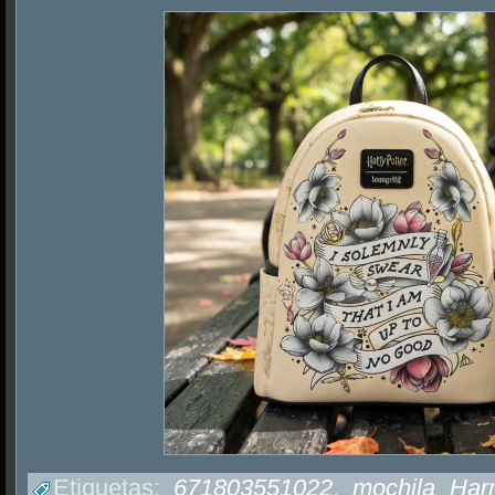
Etiquetas:
671803551022
,
mochila Harr