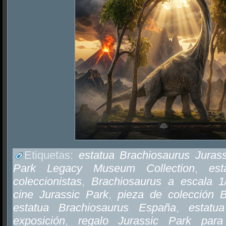
Etiquetas:
estatua Brachiosaurus Juras
Park Legacy Museum Collection
,
est
coleccionistas
,
Brachiosaurus a escala 1
cine Jurassic Park
,
pieza de colección B
estatua Brachiosaurus España
,
estatu
exposición
,
regalo Jurassic Park para 