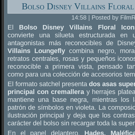
Bolso Disney Villains Floral
14:58 | Posted by Film
El
Bolso Disney Villains Floral Ico
convierte una silueta estructurada en
antagonistas más reconocibles de Disn
Villains Loungefly
combina negro, morad
retratos centrales, rosas y pequeños icono
reconocible a primera vista, pensado ta
como para una colección de accesorios tem
El formato satchel presenta
dos asas supe
principal con cremallera
y herrajes platea
mantiene una base negra, mientras los l
patrón de símbolos en violeta. La composici
ilustración principal y deja que los contra
carácter del bolso sin recargar toda la superf
En el panel delantero,
Hades, Maléfic