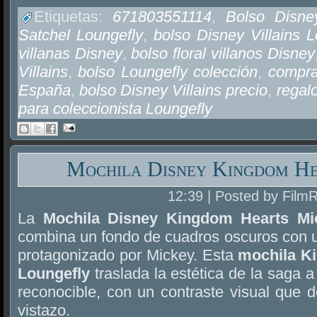
Etiquetas:
671803551114
,
Bolso Disney
Satchel Loungefly
,
bolso Disney Villains L
villanas Disney
,
bolso floral villanos Disney
Villains
,
bolso Loungefly colección
,
compra
España
,
bolso Disney Villains precio
,
regalo
para coleccionista Loungefly
Mochila Disney Kingdom He
12:39 | Posted by Film
La
Mochila Disney Kingdom Hearts Mi
combina un fondo de cuadros oscuros con un 
protagonizado por Mickey. Esta
mochila K
Loungefly
traslada la estética de la saga 
reconocible, con un contraste visual que 
vistazo.