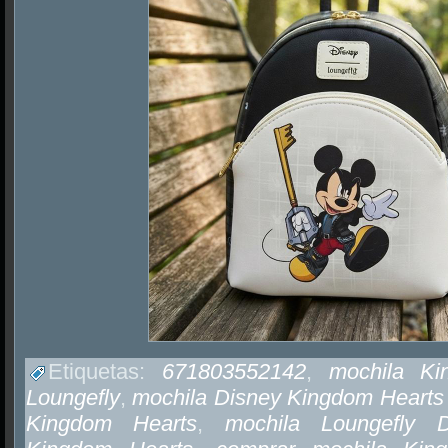
Etiquetas:
671803552142
,
mochila Ki
Loungefly
,
mochila Disney Kingdom Hearts
Kingdom Hearts
,
mochila Loungefly D