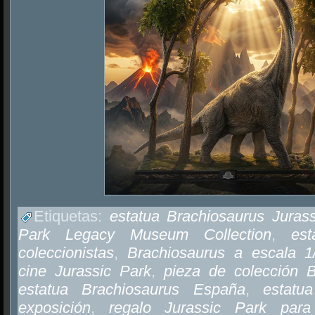
Etiquetas:
estatua Brachiosaurus Juras
Park Legacy Museum Collection
,
est
coleccionistas
,
Brachiosaurus a escala 1
cine Jurassic Park
,
pieza de colección B
estatua Brachiosaurus España
,
estatu
exposición
,
regalo Jurassic Park para 