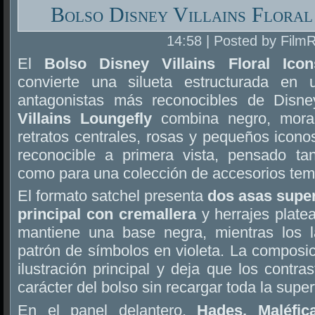
Bolso Disney Villains Floral
14:58 | Posted by Film
El
Bolso Disney Villains Floral Ico
convierte una silueta estructurada en
antagonistas más reconocibles de Disn
Villains Loungefly
combina negro, morad
retratos centrales, rosas y pequeños icono
reconocible a primera vista, pensado ta
como para una colección de accesorios tem
El formato satchel presenta
dos asas supe
principal con cremallera
y herrajes platea
mantiene una base negra, mientras los l
patrón de símbolos en violeta. La composici
ilustración principal y deja que los contra
carácter del bolso sin recargar toda la superf
En el panel delantero,
Hades, Maléfic