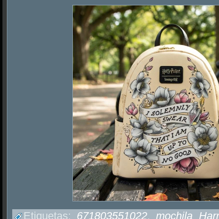
Etiquetas:
671803551022
,
mochila Harr