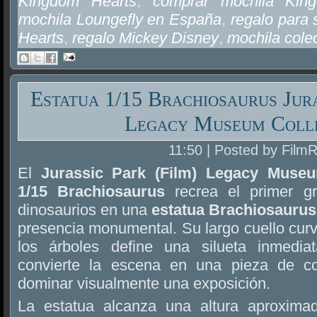
Kingdom Hearts
,
comprar mochila Kin
mochila Loungefly en España
,
regalo para
Hearts
,
regalo Mickey Disney
,
mochila cole
Estatua 1/15 Brachiosaurus Jura
Legacy Museum Coll
11:50 | Posted by Film
El
Jurassic Park (Film) Legacy Museu
1/15 Brachiosaurus
recrea el primer gr
dinosaurios en una
estatua Brachiosaurus
presencia monumental. Su largo cuello cur
los árboles define una silueta inmedia
convierte la escena en una pieza de c
dominar visualmente una exposición.
La estatua alcanza una altura aproxim