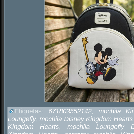
Etiquetas:
671803552142
,
mochila Ki
Loungefly
,
mochila Disney Kingdom Hearts
Kingdom Hearts
,
mochila Loungefly D