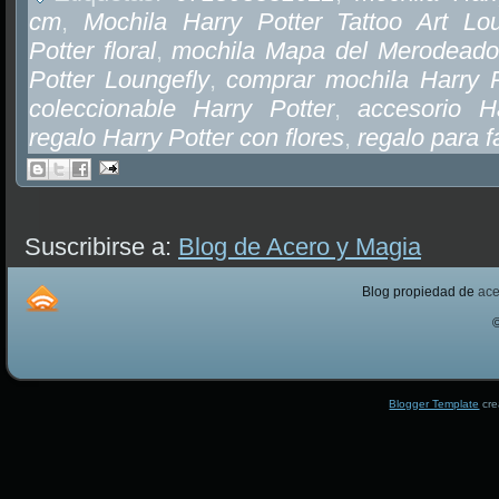
cm
,
Mochila Harry Potter Tattoo Art Lou
Potter floral
,
mochila Mapa del Merodeado
Potter Loungefly
,
comprar mochila Harry 
coleccionable Harry Potter
,
accesorio H
regalo Harry Potter con flores
,
regalo para f
Suscribirse a:
Blog de Acero y Magia
Blog propiedad de
ac
Blogger Template
cre