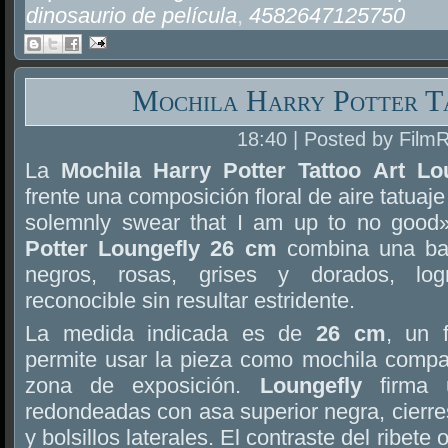
dinosaurio de película
,
4582647125750
Mochila Harry Potter T
18:40 | Posted by Film
La
Mochila Harry Potter Tattoo Art L
frente una composición floral de aire tatuaje
solemnly swear that I am up to no good
Potter Loungefly 26 cm
combina una bas
negros, rosas, grises y dorados, lo
reconocible sin resultar estridente.
La medida indicada es de
26 cm
, un 
permite usar la pieza como mochila compac
zona de exposición.
Loungefly
firma 
redondeadas con asa superior negra, cierres
y bolsillos laterales. El contraste del ribete 