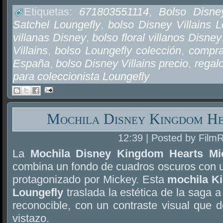
Etiquetas:
671803551114
,
Bolso Disney
Satchel Loungefly
,
bolso Disney Villains L
villanas Disney
,
bolso floral villanos Disney
Villains
,
bolso Loungefly colección
,
compra
España
,
bolso Disney Villains precio
,
regalo
para coleccionista Loungefly
Mochila Disney Kingdom He
12:39 | Posted by Film
La
Mochila Disney Kingdom Hearts Mi
combina un fondo de cuadros oscuros con un 
protagonizado por Mickey. Esta
mochila K
Loungefly
traslada la estética de la saga 
reconocible, con un contraste visual que 
vistazo.