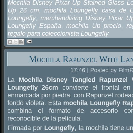
Mochila Disney Pixar Up Stained Glass L
Up 26 cm
,
mochila Loungefly casa de 
Loungefly
,
merchandising Disney Pixar U
Loungefly España
,
mochila Up precio
,
re
regalo para coleccionista Loungefly
Mochila Rapunzel With Lan
17:46 | Posted by Film
La
Mochila Disney Tangled Rapunzel 
Loungefly 26cm
convierte el frontal e
enmarcada por piedra, con Rapunzel rodeada
fondo violeta. Esta
mochila Loungefly Ra
combina el formato de accesorio con
reconocible de la película.
Firmada por
Loungefly
, la mochila tiene u