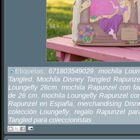
Etiquetas:
671803549029
,
mochila Loun
Tangled
,
Mochila Disney Tangled Rapunze
Loungefly 26cm
,
mochila Rapunzel con faro
de 26 cm
,
mochila Loungefly Rapunzel co
Rapunzel en España
,
merchandising Disn
colección Loungefly
,
regalo Rapunzel par
Tangled para coleccionistas