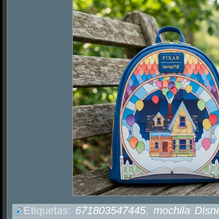
Etiquetas:
671803547445
,
mochila Disn