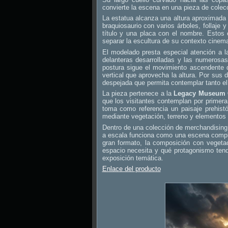
convierte la escena en una pieza de cole
La estatua alcanza una altura aproximada
braquiosaurio con varios árboles, follaje 
título y una placa con el nombre. Estos 
separar la escultura de su contexto cinema
El modelado presta especial atención a l
delanteras desarrolladas y las numerosas
postura sigue el movimiento ascendente d
vertical que aprovecha la altura. Por sus 
despejada que permita contemplar tanto el
La pieza pertenece a la
Legacy Museum C
que los visitantes contemplan por primer
toma como referencia un paisaje prehistór
mediante vegetación, terreno y elementos i
Dentro de una colección de merchandising 
a escala funciona como una escena comple
gran formato, la composición con vegetac
espacio necesita y qué protagonismo tend
exposición temática.
Enlace del producto