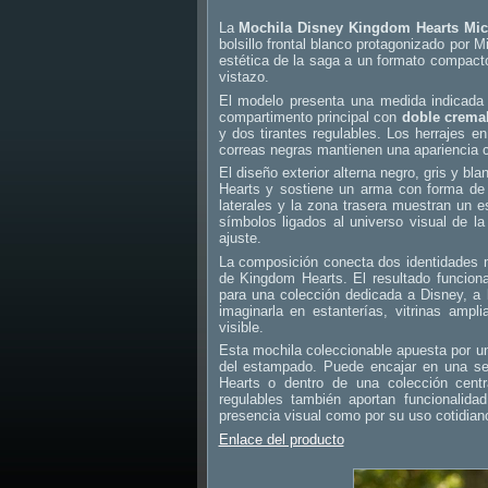
La
Mochila Disney Kingdom Hearts Mi
bolsillo frontal blanco protagonizado por 
estética de la saga a un formato compacto
vistazo.
El modelo presenta una medida indicad
compartimento principal con
doble cremal
y dos tirantes regulables. Los herrajes e
correas negras mantienen una apariencia c
El diseño exterior alterna negro, gris y b
Hearts y sostiene un arma con forma de ll
laterales y la zona trasera muestran un
símbolos ligados al universo visual de la 
ajuste.
La composición conecta dos identidades 
de Kingdom Hearts. El resultado funcio
para una colección dedicada a Disney, a
imaginarla en estanterías, vitrinas ampl
visible.
Esta mochila coleccionable apuesta por una
del estampado. Puede encajar en una se
Hearts o dentro de una colección centra
regulables también aportan funcionalid
presencia visual como por su uso cotidian
Enlace del producto