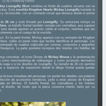
12:39 | Posted by FilmRe
ckey Loungefly 26cm
combina un fondo de cuadros oscuros con un
Mickey. Esta
mochila Kingdom Hearts Mickey Loungefly
traslada la
 y reconocible, con un contraste visual que destaca desde el primer
a de
26 cm
y está firmado por
Loungefly
. Su estructura incluye un
lera
, un bolsillo frontal también cerrado con cremallera, asa superior
n tono dorado aportan un acento cálido al conjunto, mientras que las
oherente con el cuerpo de la mochila.
lanco. En la parte frontal, Mickey aparece con su vestuario de Kingdom
ave, sobre un panel claro que facilita identificar al personaje. Los
 estampado de cuadros salpicado por coronas, corazones y pequeños
franquicia. La parte posterior incorpora dos tirantes con hebillas de
muy concretas: el icono Disney de
Mickey Mouse
y la ambientación
na como merchandising de videojuegos y como accesorio decorativo
 la saga o a los diseños de Loungefly. Su tamaño de 26 cm permite
ias o espacios de exposición donde el dibujo frontal pueda quedar
 lectura inmediata del personaje sin perder los detalles secundarios
lección de accesorios temáticos, junto a otras piezas de Kingdom
da en Mickey. El bolsillo frontal, las cremalleras y los tirantes
ad al diseño, de modo que la pieza conserva interés tanto por su
o.