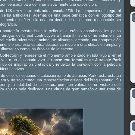
cción pensada para dominar visualmente una exposición.
 de
128 cm
y está realizada a
escala 1/15
. La composición integra al
y hierba artificiales, además de una base temática con el logotipo del
elementos sitúan a la criatura dentro de un entorno reconocible sin
tográfico.
a anatomía mostrada en la película: el cráneo abombado, las patas
 arrugas de la piel contribuyen a transmitir su enorme volumen. La
el cuello mientras el animal se alimenta, creando una composición
dimensiones, esta estatua decorativa requiere una ubicación amplia y
 dinosaurio como los árboles de la escena.
ollection
y representa el momento ambientado en Isla Nublar en el
a vez a un dinosaurio vivo. La
base con temática de Jurassic Park
ico de inspiración cretácica y refuerza la conexión con la película
dentificativos.
de cine, dinosaurios o coleccionismo de Jurassic Park, esta estatua
ta y no solo como una representación aislada del braquiosaurio. Su
ión y la fidelidad de la postura permiten valorar de un vistazo qué
rá en una sala dedicada, una vitrina de gran tamaño o una zona de