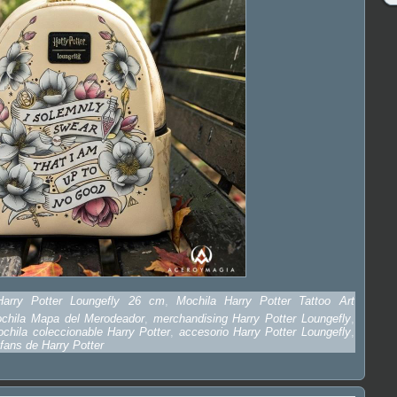
Harry Potter Loungefly 26 cm
,
Mochila Harry Potter Tattoo Art
chila Mapa del Merodeador
,
merchandising Harry Potter Loungefly
,
chila coleccionable Harry Potter
,
accesorio Harry Potter Loungefly
,
 fans de Harry Potter