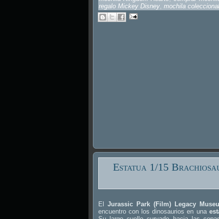
regalo Mickey Disney
,
mochila colecciona
Estatua 1/15 Brachiosa
El
Jurassic Park (Film) Legacy Museu
encuentro con los dinosaurios en una
est
Su largo cuello curvado hacia las copa