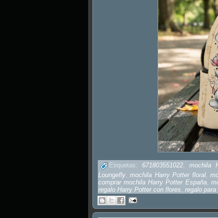
Etiquetas:
671803551022
,
mochila 
Loungefly
,
mochila Harry Potter floral
,
mo
comprar mochila Harry Potter España
,
mo
regalo Harry Potter con flores
,
regalo para