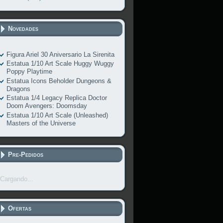
Novedades
Figura Ariel 30 Aniversario La Sirenita
Estatua 1/10 Art Scale Huggy Wuggy
Poppy Playtime
Estatua Icons Beholder Dungeons &
Dragons
Estatua 1/4 Legacy Replica Doctor
Doom Avengers: Doomsday
Estatua 1/10 Art Scale (Unleashed)
Masters of the Universe
Pre-Pedidos
Cargando...
Ofertas