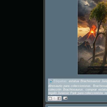
Etiquetas:
estatua Brachiosaurus Jur
dinosaurio para coleccionistas
,
Brachiosa
colección Brachiosaurus
,
comprar estat
regalo Jurassic Park para coleccionista
,
r