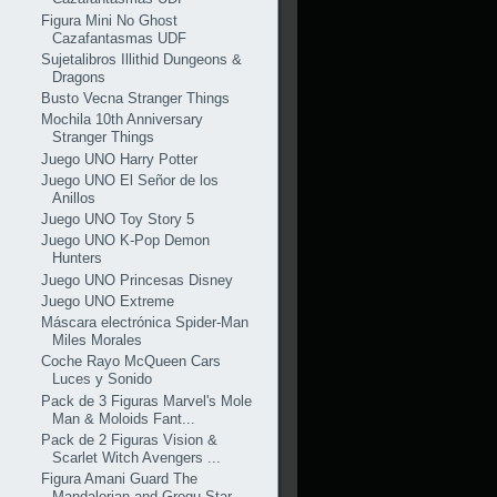
Figura Mini No Ghost
Cazafantasmas UDF
Sujetalibros Illithid Dungeons &
Dragons
Busto Vecna Stranger Things
Mochila 10th Anniversary
Stranger Things
Juego UNO Harry Potter
Juego UNO El Señor de los
Anillos
Juego UNO Toy Story 5
Juego UNO K-Pop Demon
Hunters
Juego UNO Princesas Disney
Juego UNO Extreme
Máscara electrónica Spider-Man
Miles Morales
Coche Rayo McQueen Cars
Luces y Sonido
Pack de 3 Figuras Marvel's Mole
Man & Moloids Fant...
Pack de 2 Figuras Vision &
Scarlet Witch Avengers ...
Figura Amani Guard The
Mandalorian and Grogu Star ...