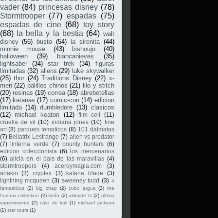
vader
(84)
princesas disney
(78)
Stormtrooper
(77)
espadas
(75)
espadas de cine
(68)
toy story
(68)
la bella y la bestia
(64)
walt
disney
(56)
busto
(54)
la sirenita
(44)
minnie mouse
(43)
bishoujo
(40)
halloween
(39)
blancanieves
(35)
lightsaber
(34)
star trek
(34)
figuras
limitadas
(32)
aliens
(29)
luke skywalker
(25)
thor
(24)
Traditions Disney
(22)
x-
men
(22)
palillos chinos
(21)
lilo y stitch
(20)
resinas
(19)
correa
(18)
abrebotellas
(17)
katanas
(17)
comic-con
(14)
edicion
limitada
(14)
dumbledore
(13)
clasicos
(12)
michael keaton
(12)
film cell
(11)
cruella de vil
(10)
indiana jones
(10)
fine
art
(8)
parques tematicos
(8)
101 dalmatas
(7)
Bellatrix Lestrange
(7)
alien vs predator
(7)
linterna verde
(7)
bounty hunters
(6)
edicion coleccionista
(6)
los mercenarios
(6)
alicia en el pais de las maravillas
(4)
stormtroopers
(4)
aceroymagia.com
(3)
anakin
(3)
cryptex
(3)
katana blade
(3)
lightning mcqueen
(3)
sweeney todd
(3)
4
fantasticos
(2)
big chap
(2)
cubo argus
(2)
the
horcrux collection
(2)
tintín
(2)
ultimate fx
(2)
ultimo
superviviente
(2)
cáliz de kali
(1)
michael jackson
(1)
star tours
(1)