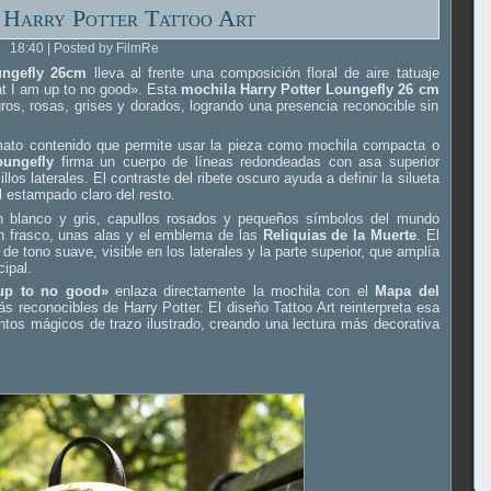
 Harry Potter Tattoo Art
18:40 | Posted by FilmRe
ungefly 26cm
lleva al frente una composición floral de aire tatuaje
hat I am up to no good». Esta
mochila Harry Potter Loungefly 26 cm
os, rosas, grises y dorados, logrando una presencia reconocible sin
mato contenido que permite usar la pieza como mochila compacta o
oungefly
firma un cuerpo de líneas redondeadas con asa superior
llos laterales. El contraste del ribete oscuro ayuda a definir la silueta
l estampado claro del resto.
en blanco y gris, capullos rosados y pequeños símbolos del mundo
un frasco, unas alas y el emblema de las
Reliquias de la Muerte
. El
de tono suave, visible en los laterales y la parte superior, que amplía
cipal.
 up to no good»
enlaza directamente la mochila con el
Mapa del
 reconocibles de Harry Potter. El diseño Tattoo Art reinterpreta esa
entos mágicos de trazo ilustrado, creando una lectura más decorativa