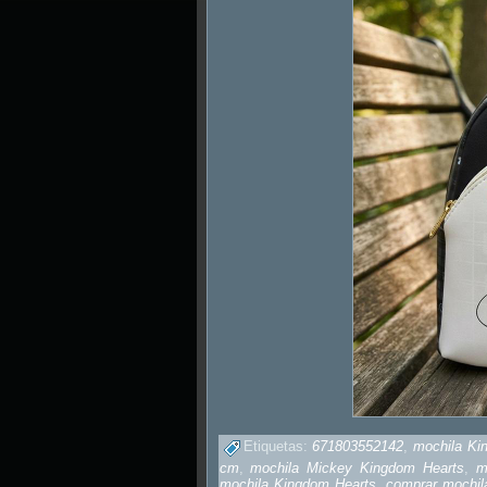
Etiquetas:
671803552142
,
mochila Ki
cm
,
mochila Mickey Kingdom Hearts
,
m
mochila Kingdom Hearts
,
comprar mochil