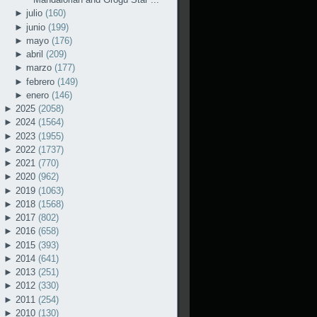
►
julio
(160)
►
junio
(199)
►
mayo
(176)
►
abril
(209)
►
marzo
(177)
►
febrero
(149)
►
enero
(146)
►
2025
(2058)
►
2024
(1564)
►
2023
(1955)
►
2022
(1737)
►
2021
(770)
►
2020
(962)
►
2019
(1063)
►
2018
(1568)
►
2017
(802)
►
2016
(658)
►
2015
(393)
►
2014
(641)
►
2013
(251)
►
2012
(330)
►
2011
(254)
►
2010
(130)