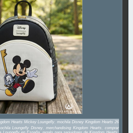
ngdom Hearts Mickey Loungefly
,
mochila Disney Kingdom Hearts 26
ochila Loungefly Disney
,
merchandising Kingdom Hearts
,
comprar
a Loungefly en España
,
regalo para seguidores de Kingdom Hearts
,