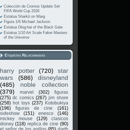
Colección de Cromos Update Set
FIFA World Cup 2026
Estatua Sharkû on Warg
Figura 1/6 Michael Jackson
Estatua Olog-hai of the Black Gate
Estatua 1/10 Art Scale Faker Masters
of the Universe
Etiquetas Relacionadas
harry potter
(720)
star
wars
(586)
disneyland
(485)
noble collection
(379)
marvel
(302)
figuras
(275)
dc comics
(267)
jim shore
(258)
hot toys
(237)
Kotobukiya
(196)
figuras de cine
(161)
sideshow
(151)
enesco
(146)
mickey mouse
(129)
clasicos
disney
(118)
replica de cine
(90)
el señor de los anillos
(85)
darth