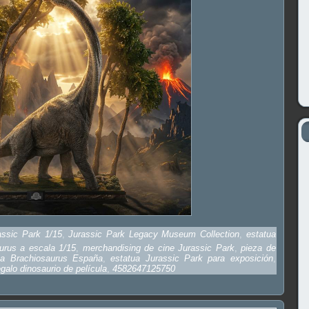
assic Park 1/15
,
Jurassic Park Legacy Museum Collection
,
estatua
urus a escala 1/15
,
merchandising de cine Jurassic Park
,
pieza de
ua Brachiosaurus España
,
estatua Jurassic Park para exposición
,
egalo dinosaurio de película
,
4582647125750