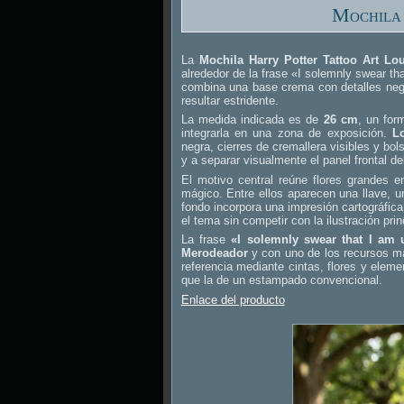
Mochila
La
Mochila Harry Potter Tattoo Art Lo
alrededor de la frase «I solemnly swear t
combina una base crema con detalles negr
resultar estridente.
La medida indicada es de
26 cm
, un for
integrarla en una zona de exposición.
L
negra, cierres de cremallera visibles y bolsi
y a separar visualmente el panel frontal de
El motivo central reúne flores grandes 
mágico. Entre ellos aparecen una llave, 
fondo incorpora una impresión cartográfica 
el tema sin competir con la ilustración prin
La frase
«I solemnly swear that I am
Merodeador
y con uno de los recursos más
referencia mediante cintas, flores y elem
que la de un estampado convencional.
Enlace del producto