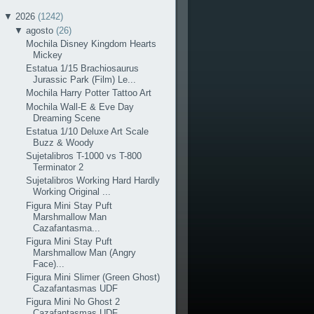
▼
2026
(1242)
▼
agosto
(26)
Mochila Disney Kingdom Hearts
Mickey
Estatua 1/15 Brachiosaurus
Jurassic Park (Film) Le...
Mochila Harry Potter Tattoo Art
Mochila Wall-E & Eve Day
Dreaming Scene
Estatua 1/10 Deluxe Art Scale
Buzz & Woody
Sujetalibros T-1000 vs T-800
Terminator 2
Sujetalibros Working Hard Hardly
Working Original ...
Figura Mini Stay Puft
Marshmallow Man
Cazafantasma...
Figura Mini Stay Puft
Marshmallow Man (Angry
Face)...
Figura Mini Slimer (Green Ghost)
Cazafantasmas UDF
Figura Mini No Ghost 2
Cazafantasmas UDF