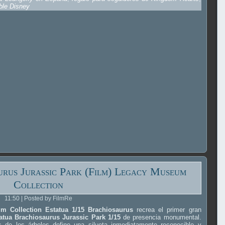
ble Disney
urus Jurassic Park (Film) Legacy Museum
Collection
11:50 | Posted by FilmRe
m Collection Estatua 1/15 Brachiosaurus
recrea el primer gran
atua Brachiosaurus Jurassic Park 1/15
de presencia monumental.
s de los árboles define una silueta inmediatamente reconocible y