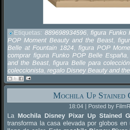
Etiquetas:
889698934596
,
figura Funko 
POP Moment Beauty and the Beast
,
figu
Belle at Fountain 1824
,
figura POP Momen
comprar figura Funko POP Belle España
and the Beast
,
figura Belle para colección
coleccionista
,
regalo Disney Beauty and th
Mochila Up Stained 
18:04 | Posted by Film
La
Mochila Disney Pixar Up Stained 
transforma la casa elevada por globos en 