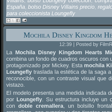
Villains
,
bolso Loungefly colección
,
compra
España
,
bolso Disney Villains precio
,
regalo
para coleccionista Loungefly
Mochila Disney Kingdom He
12:39 | Posted by Film
La
Mochila Disney Kingdom Hearts Mi
combina un fondo de cuadros oscuros con un 
protagonizado por Mickey. Esta
mochila K
Loungefly
traslada la estética de la saga 
reconocible, con un contraste visual que 
vistazo.
El modelo presenta una medida indicada 
por
Loungefly
. Su estructura incluye un 
con
doble cremallera
, un bolsillo front