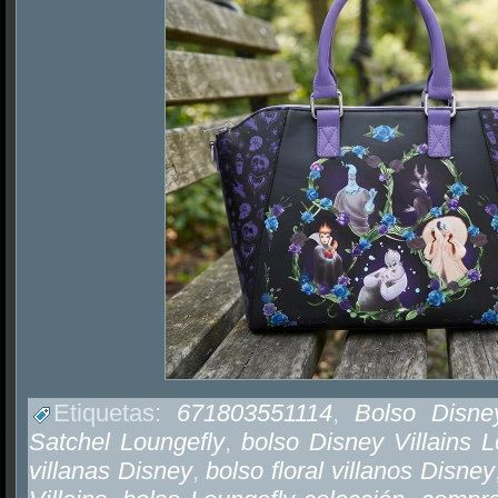
Etiquetas:
671803551114
,
Bolso Disney
Satchel Loungefly
,
bolso Disney Villains L
villanas Disney
,
bolso floral villanos Disney