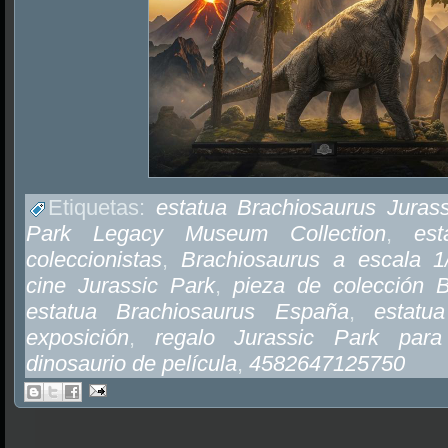
Etiquetas:
estatua Brachiosaurus Juras
Park Legacy Museum Collection
,
est
coleccionistas
,
Brachiosaurus a escala 1
cine Jurassic Park
,
pieza de colección B
estatua Brachiosaurus España
,
estatu
exposición
,
regalo Jurassic Park para 
dinosaurio de película
,
4582647125750