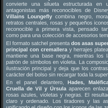
convierte una silueta estructurada en
antagonistas más reconocibles de Disn
Villains Loungefly
combina negro, morad
retratos centrales, rosas y pequeños icono
reconocible a primera vista, pensado ta
como para una colección de accesorios tem
El formato satchel presenta
dos asas supe
principal con cremallera
y herrajes platea
mantiene una base negra, mientras los l
patrón de símbolos en violeta. La composici
ilustración principal y deja que los contra
carácter del bolso sin recargar toda la superf
En el panel delantero,
Hades, Maléfic
Cruella de Vil y Úrsula
aparecen enlaza
rosas azules, violetas y negras. El result
claro y ordenado. Los tiradores y las a
unificando el diseño con los iconos de las z