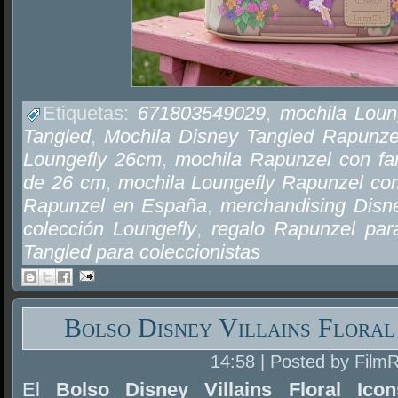
Etiquetas:
671803549029
,
mochila Loun
Tangled
,
Mochila Disney Tangled Rapunze
Loungefly 26cm
,
mochila Rapunzel con faro
de 26 cm
,
mochila Loungefly Rapunzel co
Rapunzel en España
,
merchandising Disn
colección Loungefly
,
regalo Rapunzel par
Tangled para coleccionistas
Bolso Disney Villains Floral
14:58 | Posted by Film
El
Bolso Disney Villains Floral Ico