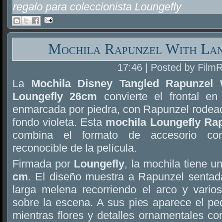
regalo para coleccionista Loungefly
Mochila Rapunzel With Lan
17:46 | Posted by Film
La
Mochila Disney Tangled Rapunzel 
Loungefly 26cm
convierte el frontal e
enmarcada por piedra, con Rapunzel rodeada
fondo violeta. Esta
mochila Loungefly Ra
combina el formato de accesorio con
reconocible de la película.
Firmada por
Loungefly
, la mochila tiene u
cm
. El diseño muestra a Rapunzel sentada
larga melena recorriendo el arco y varios
sobre la escena. A sus pies aparece el p
mientras flores y detalles ornamentales c