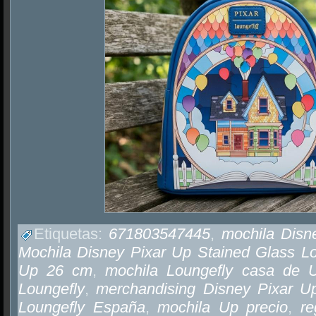
Etiquetas:
671803547445
,
mochila Disn
Mochila Disney Pixar Up Stained Glass L
Up 26 cm
,
mochila Loungefly casa de 
Loungefly
,
merchandising Disney Pixar U
Loungefly España
,
mochila Up precio
,
re