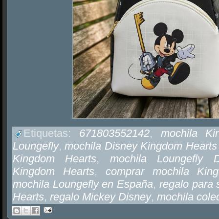
Etiquetas:
671803552142
,
mochila Ki
Loungefly
,
mochila Disney Kingdom Hearts
Kingdom Hearts
,
mochila Loungefly D
Kingdom Hearts
,
comprar mochila Kin
mochila Loungefly en España
,
regalo para
Hearts
,
regalo Mickey Disney
,
mochila cole