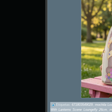
Etiquetas:
671803549029
,
mochila Lo
With Lanterns Scene Loungefly 26cm
,
m