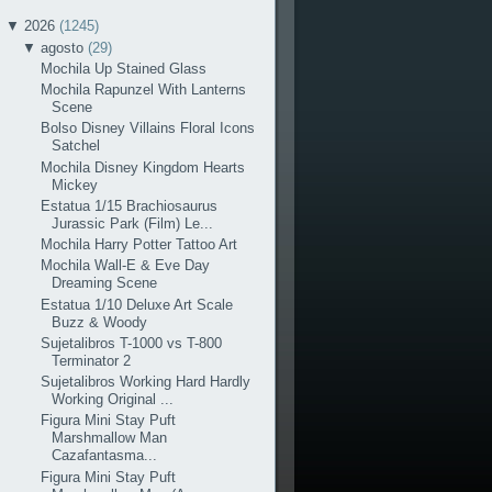
▼
2026
(1245)
▼
agosto
(29)
Mochila Up Stained Glass
Mochila Rapunzel With Lanterns
Scene
Bolso Disney Villains Floral Icons
Satchel
Mochila Disney Kingdom Hearts
Mickey
Estatua 1/15 Brachiosaurus
Jurassic Park (Film) Le...
Mochila Harry Potter Tattoo Art
Mochila Wall-E & Eve Day
Dreaming Scene
Estatua 1/10 Deluxe Art Scale
Buzz & Woody
Sujetalibros T-1000 vs T-800
Terminator 2
Sujetalibros Working Hard Hardly
Working Original ...
Figura Mini Stay Puft
Marshmallow Man
Cazafantasma...
Figura Mini Stay Puft