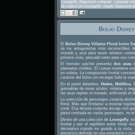
Loungefly Rapunzel comprar
,
comprar mo
de colección Loungefly
,
regalo Rapunzel p
Bolso Disney
El
Bolso Disney Villains Floral Icons S
de los antagonistas más reconocibles 
morado y azul para reunir retratos centr
primera vista, pensado tanto para uso cot
El formato satchel presenta
dos asas 
plateados visibles. El cuerpo mantiene una
en violeta. La composición frontal concentr
carácter del bolso sin recargar toda la supe
En el panel delantero,
Hades, Maléfica, 
guirnaldas de rosas azules, violetas y negr
las asas repiten el morado, unificando el d
La selección de personajes conecta distin
floral. Más que limitarse a mostrar logot
coral. Esa lectura conjunta encaja con q
pieza centrada en varios personajes, no en
Dentro de una colección de
Loungefly
, e
frontal y por el equilibrio entre fondo 
decorativo cuando se guarda a la vista
presencia definida en una estantería o zon