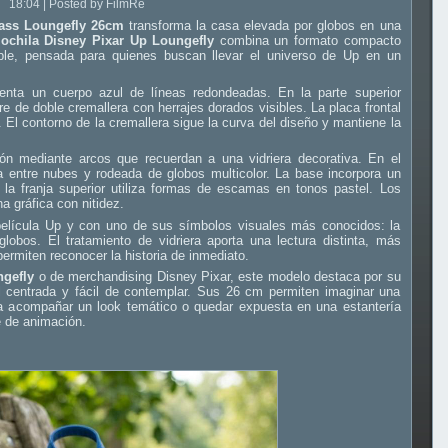
18:04 | Posted by FilmRe
lass Loungefly 26cm
transforma la casa elevada por globos en una
ochila Disney Pixar Up Loungefly
combina un formato compacto
ible, pensada para quienes buscan llevar el universo de Up en un
nta un cuerpo azul de líneas redondeadas. En la parte superior
rre de doble cremallera con herrajes dorados visibles. La placa frontal
El contorno de la cremallera sigue la curva del diseño y mantiene la
ión mediante arcos que recuerdan a una vidriera decorativa. En el
 entre nubes y rodeada de globos multicolor. La base incorpora un
s la franja superior utiliza formas de escamas en tonos pastel. Los
 gráfica con nitidez.
película Up y con uno de sus símbolos visuales más conocidos: la
obos. El tratamiento de vidriera aporta una lectura distinta, más
ermiten reconocer la historia de inmediato.
gefly
o de merchandising Disney Pixar, este modelo destaca por su
l centrada y fácil de contemplar. Sus 26 cm permiten imaginar una
a acompañar un look temático o quedar expuesta en una estantería
e de animación.