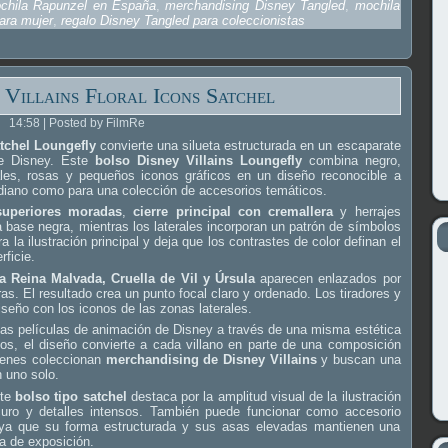
chila Rapunzel en España
,
merchandising Disney Tangled
,
mochila
ara mujer
,
regalo Disney Tangled para coleccionistas
 Villains Floral Icons Satchel
14:58 | Posted by FilmRe
atchel Loungefly
convierte una silueta estructurada en un escaparate
de Disney. Este
bolso Disney Villains Loungefly
combina negro,
ales, rosas y pequeños iconos gráficos en un diseño reconocible a
idiano como para una colección de accesorios temáticos.
superiores moradas
,
cierre principal con cremallera
y herrajes
 base negra, mientras los laterales incorporan un patrón de símbolos
a la ilustración principal y deja que los contrastes de color definan el
rficie.
la Reina Malvada, Cruella de Vil y Úrsula
aparecen enlazados por
as. El resultado crea un punto focal claro y ordenado. Los tiradores y
iseño con los iconos de las zonas laterales.
tas películas de animación de Disney a través de una misma estética
ipos, el diseño convierte a cada villano en parte de una composición
uienes coleccionan
merchandising de Disney Villains
y buscan una
 uno solo.
ste
bolso tipo satchel
destaca por la amplitud visual de la ilustración
oscuro y detalles intensos. También puede funcionar como accesorio
, ya que su forma estructurada y sus asas elevadas mantienen una
a de exposición.