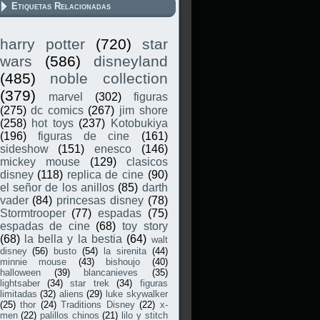
Etiquetas Relacionadas
harry potter
(720)
star
wars
(586)
disneyland
(485)
noble collection
(379)
marvel
(302)
figuras
(275)
dc comics
(267)
jim shore
(258)
hot toys
(237)
Kotobukiya
(196)
figuras de cine
(161)
sideshow
(151)
enesco
(146)
mickey mouse
(129)
clasicos
disney
(118)
replica de cine
(90)
el señor de los anillos
(85)
darth
vader
(84)
princesas disney
(78)
Stormtrooper
(77)
espadas
(75)
espadas de cine
(68)
toy story
(68)
la bella y la bestia
(64)
walt
disney
(56)
busto
(54)
la sirenita
(44)
minnie mouse
(43)
bishoujo
(40)
halloween
(39)
blancanieves
(35)
lightsaber
(34)
star trek
(34)
figuras
limitadas
(32)
aliens
(29)
luke skywalker
(25)
thor
(24)
Traditions Disney
(22)
x-
men
(22)
palillos chinos
(21)
lilo y stitch