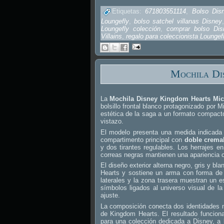
Etiquetas:
671803551114
,
Bolso Disn
Loungefly
,
bolso satchel villanas Disney
Loungefly colección
,
comprar bolso Dis
Villains
,
regalo para coleccionista Loungef
Mochila Di
La
Mochila Disney Kingdom Hearts Mi
bolsillo frontal blanco protagonizado por 
estética de la saga a un formato compacto
vistazo.
El modelo presenta una medida indicad
compartimento principal con
doble cremal
y dos tirantes regulables. Los herrajes e
correas negras mantienen una apariencia c
El diseño exterior alterna negro, gris y b
Hearts y sostiene un arma con forma de ll
laterales y la zona trasera muestran un
símbolos ligados al universo visual de la 
ajuste.
La composición conecta dos identidades 
de Kingdom Hearts. El resultado funcio
para una colección dedicada a Disney, a