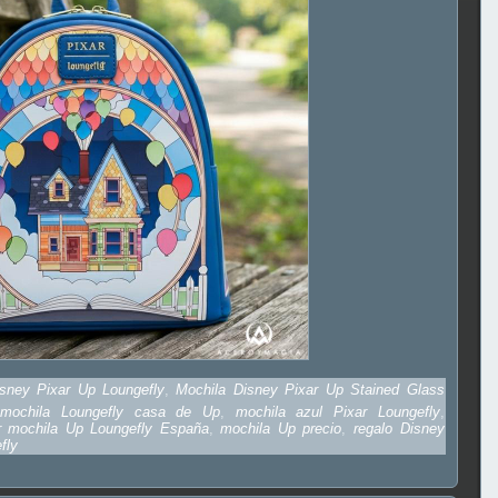
sney Pixar Up Loungefly
,
Mochila Disney Pixar Up Stained Glass
,
mochila Loungefly casa de Up
,
mochila azul Pixar Loungefly
,
r mochila Up Loungefly España
,
mochila Up precio
,
regalo Disney
fly