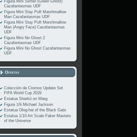
Figura Mini Slimer (Green Ghost)
Cazafantasmas UDF
Figura Mini Stay Puft Marshmallow
Man Cazafantasmas UDF
Figura Mini Stay Puft Marshmallow
Man (Angry Face) Cazafantasmas
UDF
Figura Mini No Ghost 2
Cazafantasmas UDF
Figura Mini No Ghost Cazafantasmas
UDF
Ofertas
Colección de Cromos Update Set
FIFA World Cup 2026
Estatua Sharkû on Warg
Figura 1/6 Michael Jackson
Estatua Olog-hai of the Black Gate
Estatua 1/10 Art Scale Faker Masters
of the Universe