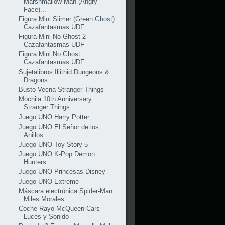
Marshmallow Man (Angry
Face)...
Figura Mini Slimer (Green Ghost)
Cazafantasmas UDF
Figura Mini No Ghost 2
Cazafantasmas UDF
Figura Mini No Ghost
Cazafantasmas UDF
Sujetalibros Illithid Dungeons &
Dragons
Busto Vecna Stranger Things
Mochila 10th Anniversary
Stranger Things
Juego UNO Harry Potter
Juego UNO El Señor de los
Anillos
Juego UNO Toy Story 5
Juego UNO K-Pop Demon
Hunters
Juego UNO Princesas Disney
Juego UNO Extreme
Máscara electrónica Spider-Man
Miles Morales
Coche Rayo McQueen Cars
Luces y Sonido