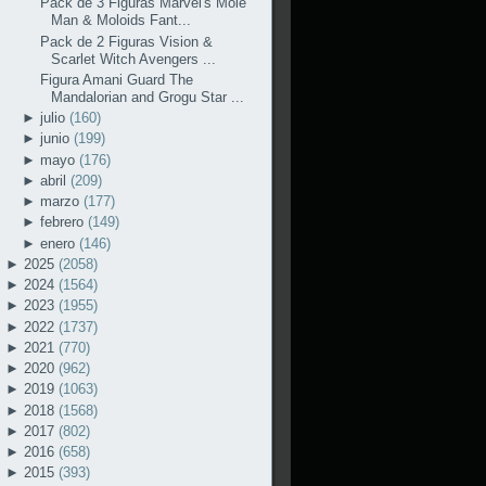
Pack de 3 Figuras Marvel's Mole
Man & Moloids Fant...
Pack de 2 Figuras Vision &
Scarlet Witch Avengers ...
Figura Amani Guard The
Mandalorian and Grogu Star ...
►
julio
(160)
►
junio
(199)
►
mayo
(176)
►
abril
(209)
►
marzo
(177)
►
febrero
(149)
►
enero
(146)
►
2025
(2058)
►
2024
(1564)
►
2023
(1955)
►
2022
(1737)
►
2021
(770)
►
2020
(962)
►
2019
(1063)
►
2018
(1568)
►
2017
(802)
►
2016
(658)
►
2015
(393)