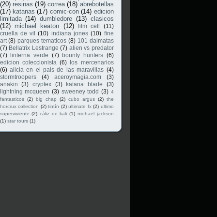
(20)
resinas
(19)
correa
(18)
abrebotellas
(17)
katanas
(17)
comic-con
(14)
edicion
limitada
(14)
dumbledore
(13)
clasicos
(12)
michael keaton
(12)
film cell
(11)
cruella de vil
(10)
indiana jones
(10)
fine
art
(8)
parques tematicos
(8)
101 dalmatas
(7)
Bellatrix Lestrange
(7)
alien vs predator
(7)
linterna verde
(7)
bounty hunters
(6)
edicion coleccionista
(6)
los mercenarios
(6)
alicia en el pais de las maravillas
(4)
stormtroopers
(4)
aceroymagia.com
(3)
anakin
(3)
cryptex
(3)
katana blade
(3)
lightning mcqueen
(3)
sweeney todd
(3)
4
fantasticos
(2)
big chap
(2)
cubo argus
(2)
the
horcrux collection
(2)
tintín
(2)
ultimate fx
(2)
ultimo
superviviente
(2)
cáliz de kali
(1)
michael jackson
(1)
star tours
(1)