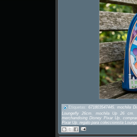
Etiquetas:
671803547445
,
mochila Di
Loungefly 26cm
,
mochila Up 26 cm
merchandising Disney Pixar Up
,
compra
Pixar Up
,
regalo para coleccionista Lounge