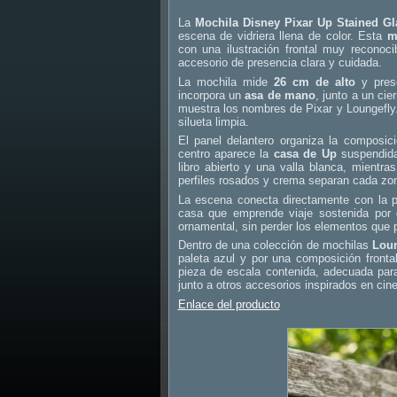
La
Mochila Disney Pixar Up Stained G
escena de vidriera llena de color. Esta
m
con una ilustración frontal muy reconoc
accesorio de presencia clara y cuidada.
La mochila mide
26 cm de alto
y prese
incorpora un
asa de mano
, junto a un cie
muestra los nombres de Pixar y Loungefly. 
silueta limpia.
El panel delantero organiza la composic
centro aparece la
casa de Up
suspendida
libro abierto y una valla blanca, mientra
perfiles rosados y crema separan cada zona
La escena conecta directamente con la 
casa que emprende viaje sostenida por gl
ornamental, sin perder los elementos que p
Dentro de una colección de mochilas
Loun
paleta azul y por una composición fronta
pieza de escala contenida, adecuada par
junto a otros accesorios inspirados en cin
Enlace del producto