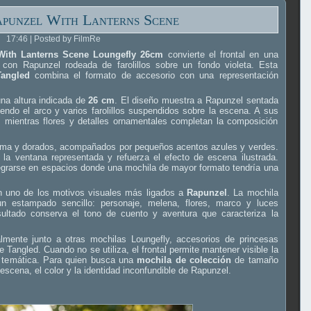
punzel With Lanterns Scene
17:46 | Posted by FilmRe
With Lanterns Scene Loungefly 26cm
convierte el frontal en una
con Rapunzel rodeada de farolillos sobre un fondo violeta. Esta
Tangled
combina el formato de accesorio con una representación
una altura indicada de
26 cm
. El diseño muestra a Rapunzel sentada
iendo el arco y varios farolillos suspendidos sobre la escena. A sus
 mientras flores y detalles ornamentales completan la composición
rema y dorados, acompañados por pequeños acentos azules y verdes.
 la ventana representada y refuerza el efecto de escena ilustrada.
egrarse en espacios donde una mochila de mayor formato tendría una
rman uno de los motivos visuales más ligados a
Rapunzel
. La mochila
un estampado sencillo: personaje, melena, flores, marco y luces
ultado conserva el tono de cuento y aventura que caracteriza la
lmente junto a otras mochilas Loungefly, accesorios de princesas
Tangled. Cuando no se utiliza, el frontal permite mantener visible la
n temática. Para quien busca una
mochila de colección
de tamaño
escena, el color y la identidad inconfundible de Rapunzel.