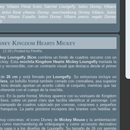
ey Villains Floral Icons Satchel Loungefly
,
bolso Disney Villains
,
bolso floral villanos Disney
,
merchandising Disney Villains
,
bolso
ney Villains España
,
bolso Disney Villains precio
,
regalo Disney
ly
sney Kingdom Hearts Mickey
12:39 | Posted by FilmRe
ckey Loungefly 26cm
combina un fondo de cuadros oscuros con un
Mickey. Esta
mochila Kingdom Hearts Mickey Loungefly
traslada la
 y reconocible, con un contraste visual que destaca desde el primer
a de
26 cm
y está firmado por
Loungefly
. Su estructura incluye un
lera
, un bolsillo frontal también cerrado con cremallera, asa superior
n tono dorado aportan un acento cálido al conjunto, mientras que las
oherente con el cuerpo de la mochila.
lanco. En la parte frontal, Mickey aparece con su vestuario de Kingdom
ave, sobre un panel claro que facilita identificar al personaje. Los
 estampado de cuadros salpicado por coronas, corazones y pequeños
franquicia. La parte posterior incorpora dos tirantes con hebillas de
muy concretas: el icono Disney de
Mickey Mouse
y la ambientación
na como merchandising de videojuegos y como accesorio decorativo
 la saga o a los diseños de Loungefly. Su tamaño de 26 cm permite