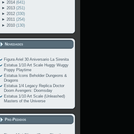
►
2014
(641)
►
2013
(251)
►
2012
(330)
►
2011
(254)
►
2010
(130)
Novedades
Figura Ariel 30 Aniversario La Sirenita
Estatua 1/10 Art Scale Huggy Wuggy
Poppy Playtime
Estatua Icons Beholder Dungeons &
Dragons
Estatua 1/4 Legacy Replica Doctor
Doom Avengers: Doomsday
Estatua 1/10 Art Scale (Unleashed)
Masters of the Universe
Pre-Pedidos