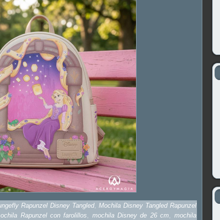
ungefly Rapunzel Disney Tangled
,
Mochila Disney Tangled Rapunzel
ochila Rapunzel con farolillos
,
mochila Disney de 26 cm
,
mochila