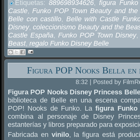
Etiquetas:
889698934626
,
figura Funk
Castle
,
Funko POP Town Beauty and the 
Belle con castillo
,
Belle with Castle Funk
Disney
,
coleccionismo Beauty and the Bea
Castle España
,
Funko POP Town Disney
Beast
,
regalo Funko Disney Belle
Figura POP Nooks Bella en 
8:32 | Posted by FilmR
Figura POP Nooks Disney Princess Belle 
biblioteca de Belle en una escena compa
POP! Nooks de Funko. La
figura Funko
combina al personaje de Disney Prince
estanterías y libros preparado para exposici
Fabricada en
vinilo
, la figura está produ