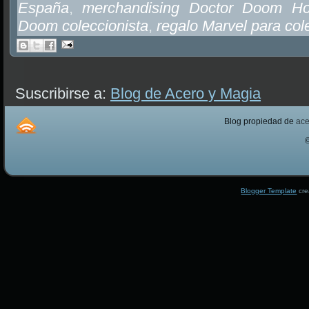
España
,
merchandising Doctor Doom Ho
Doom coleccionista
,
regalo Marvel para col
Suscribirse a:
Blog de Acero y Magia
Blog propiedad de
ac
Blogger Template
cre