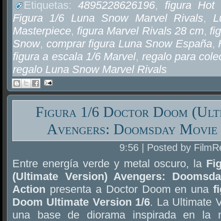
Etiquetas:
4895228626196
,
figura Ho
Figura 1/6 Luna Snow Marvel Rivals
,
L
Masterpiece
,
figura Marvel Rivals 28 cm
,
fi
Snow
,
comprar figura Luna Snow España
,
figura a escala 1/6 Marvel
,
regalo para cole
regalo Luna Snow Marvel Rivals
Figura 1/6 Doctor Doom (Ult
Avengers: Doomsday Movie 
9:56 | Posted by FilmR
Entre energía verde y metal oscuro, la
Fi
(Ultimate Version) Avengers: Doomsd
Action
presenta a Doctor Doom en una
f
Doom Ultimate Version 1/6
. La Ultimate 
una base de diorama inspirada en la 