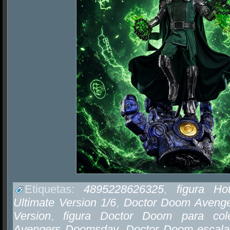
Etiquetas:
4895228626325
,
figura H
Ultimate Version 1/6
,
Doctor Doom Avenge
Version
,
figura Doctor Doom para cole
Avengers Doomsday
,
Doctor Doom escala