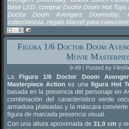
base LED
,
comprar Doctor Doom Hot Toys
Doctor Doom Avengers Doomsday
,
coleccionista
,
regalo Marvel para coleccioni
Figura 1/6 Doctor Doom Aven
Movie Masterpie
9:49 | Posted by FilmR
La
Figura 1/6 Doctor Doom Avenge
Masterpiece Action
es una
figura Hot 
basada en la presencia del personaje en 
combinación del característico verde os
armadura plateadas y la máscara conviert
figura de marcada presencia visual.
Con una altura aproximada de
31,0 cm
y re