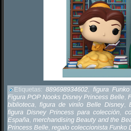
Etiquetas:
889698934602
,
figura Funko
Figura POP Nooks Disney Princess Belle
,
biblioteca
,
figura de vinilo Belle Disney
,
figura Disney Princess para colección
,
c
España
,
merchandising Beauty and the Bea
Princess Belle
,
regalo coleccionista Funko 