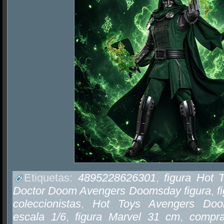
Etiquetas:
4895228626301
,
figura Hot
Doctor Doom Avengers Doomsday figura
,
f
coleccionistas
,
Hot Toys Avengers Doo
escala 1/6
,
figura Marvel 31 cm
,
compra