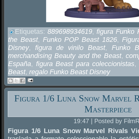
Etiquetas:
889698934619
,
figura Funko
the Beast
,
Funko POP Beast 1826
,
Figu
Disney
,
figura de vinilo Beast
,
Funko B
merchandising Beauty and the Beast
,
com
España
,
figura Beast para coleccionistas
Beast
,
regalo Funko Beast Disney
Figura 1/6 Luna Snow Marvel R
Masterpiece
19:47 | Posted by Film
Figura 1/6 Luna Snow Marvel Rivals V
traslada a formato coleccionable la estéti