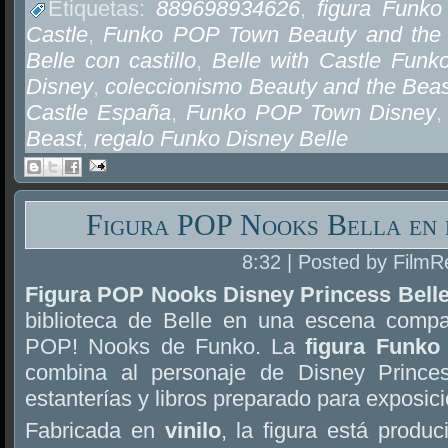
Etiquetas:
889698934626
,
figura Funk
Castle
,
Funko POP Town Beauty and the 
Belle con castillo
,
Belle with Castle Funk
Disney
,
coleccionismo Beauty and the Bea
Castle España
,
Funko POP Town Disney
Beast
,
regalo Funko Disney Belle
Figura POP Nooks Bella en 
8:32 | Posted by FilmR
Figura POP Nooks Disney Princess Belle 
biblioteca de Belle en una escena compa
POP! Nooks de Funko. La
figura Funko
combina al personaje de Disney Prince
estanterías y libros preparado para exposici
Fabricada en
vinilo
, la figura está produ