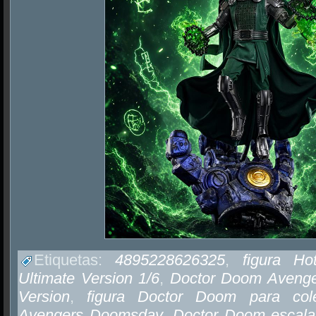
Etiquetas:
4895228626325
,
figura H
Ultimate Version 1/6
,
Doctor Doom Avenge
Version
,
figura Doctor Doom para cole
Avengers Doomsday
,
Doctor Doom escala