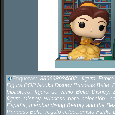
Etiquetas:
889698934602
,
figura Funko
Figura POP Nooks Disney Princess Belle
,
biblioteca
,
figura de vinilo Belle Disney
,
figura Disney Princess para colección
,
c
España
,
merchandising Beauty and the Bea
Princess Belle
,
regalo coleccionista Funko 