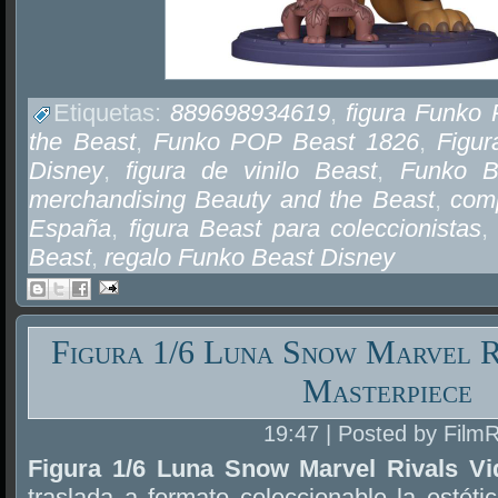
Etiquetas:
889698934619
,
figura Funko
the Beast
,
Funko POP Beast 1826
,
Figu
Disney
,
figura de vinilo Beast
,
Funko B
merchandising Beauty and the Beast
,
com
España
,
figura Beast para coleccionistas
Beast
,
regalo Funko Beast Disney
Figura 1/6 Luna Snow Marvel R
Masterpiece
19:47 | Posted by Film
Figura 1/6 Luna Snow Marvel Rivals V
traslada a formato coleccionable la estéti