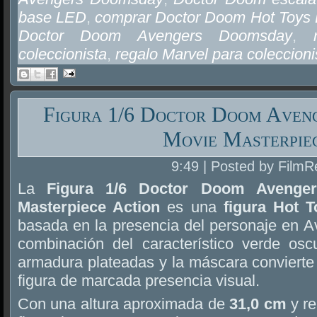
base LED
,
comprar Doctor Doom Hot Toys
Doctor Doom Avengers Doomsday
,
coleccionista
,
regalo Marvel para coleccioni
Figura 1/6 Doctor Doom Aven
Movie Masterpie
9:49 | Posted by FilmR
La
Figura 1/6 Doctor Doom Avenge
Masterpiece Action
es una
figura Hot 
basada en la presencia del personaje en 
combinación del característico verde os
armadura plateadas y la máscara conviert
figura de marcada presencia visual.
Con una altura aproximada de
31,0 cm
y re