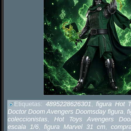
Etiquetas:
4895228626301
,
figura Hot
Doctor Doom Avengers Doomsday figura
,
f
coleccionistas
,
Hot Toys Avengers Doo
escala 1/6
,
figura Marvel 31 cm
,
compra