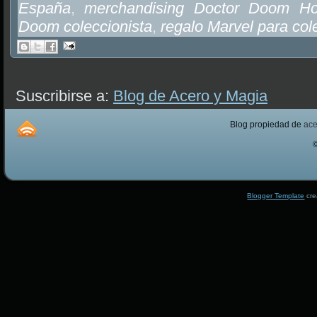
España
,
merchandising Doctor Doom Ho
Doom coleccionista
,
regalo Marvel para col
Suscribirse a:
Blog de Acero y Magia
Blog propiedad de
ac
Blogger Template
cre