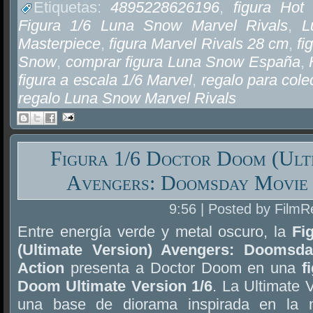
Etiquetas:
4895228626196
,
figura Ho
Figura 1/6 Luna Snow Marvel Rivals
,
L
Masterpiece
,
figura Marvel Rivals 28 cm
,
fi
Snow
,
comprar figura Luna Snow España
,
figura a escala 1/6 Marvel
,
regalo para cole
regalo Luna Snow Marvel Rivals
Figura 1/6 Doctor Doom (Ult
Avengers: Doomsday Movie 
9:56 | Posted by FilmR
Entre energía verde y metal oscuro, la
Fi
(Ultimate Version) Avengers: Doomsd
Action
presenta a Doctor Doom en una
f
Doom Ultimate Version 1/6
. La Ultimate 
una base de diorama inspirada en la 