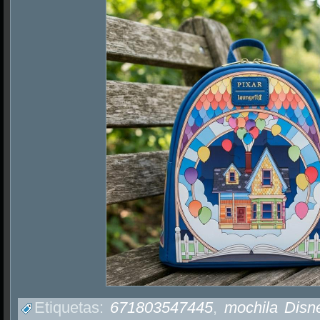
Etiquetas:
671803547445
,
mochila Disn