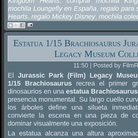
Kingdom Hearts
,
comprar mochila Kin
mochila Loungefly en España
,
regalo para
Hearts
,
regalo Mickey Disney
,
mochila cole
Estatua 1/15 Brachiosaurus Jura
Legacy Museum Coll
11:50 | Posted by Film
El
Jurassic Park (Film) Legacy Museu
1/15 Brachiosaurus
recrea el primer gr
dinosaurios en una
estatua Brachiosaurus
presencia monumental. Su largo cuello cur
los árboles define una silueta inmedia
convierte la escena en una pieza de c
dominar visualmente una exposición.
La estatua alcanza una altura aproxim