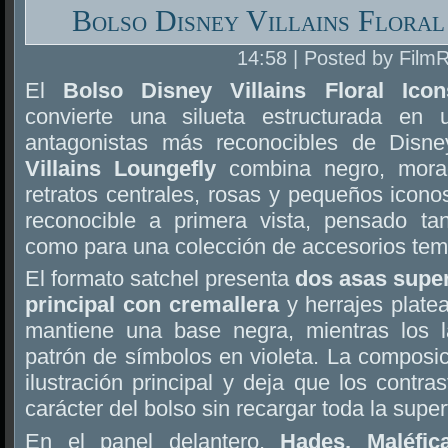
Bolso Disney Villains Floral
14:58 | Posted by Film
El
Bolso Disney Villains Floral Ico
convierte una silueta estructurada en
antagonistas más reconocibles de Disn
Villains Loungefly
combina negro, morad
retratos centrales, rosas y pequeños icono
reconocible a primera vista, pensado ta
como para una colección de accesorios tem
El formato satchel presenta
dos asas supe
principal con cremallera
y herrajes platea
mantiene una base negra, mientras los l
patrón de símbolos en violeta. La composici
ilustración principal y deja que los contra
carácter del bolso sin recargar toda la superf
En el panel delantero,
Hades, Maléfic