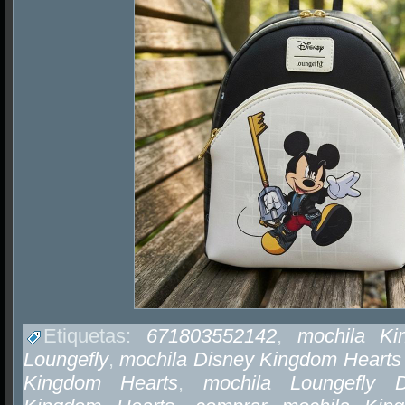
Etiquetas:
671803552142
,
mochila Ki
Loungefly
,
mochila Disney Kingdom Hearts
Kingdom Hearts
,
mochila Loungefly D