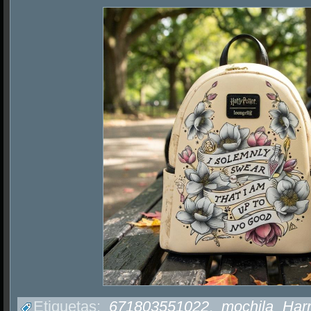
Etiquetas:
671803551022
,
mochila Harr