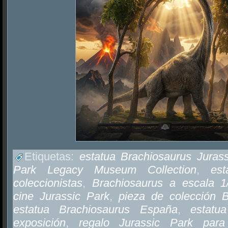
Etiquetas:
estatua Brachiosaurus Juras
Park Legacy Museum Collection
,
est
coleccionistas
,
Brachiosaurus a escala 1
cine Jurassic Park
,
pieza de colección B
estatua Brachiosaurus España
,
estatu
exposición
,
regalo Jurassic Park para 