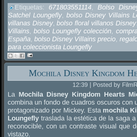
Etiquetas:
671803551114
,
Bolso Disney
Satchel Loungefly
,
bolso Disney Villains L
villanas Disney
,
bolso floral villanos Disney
Villains
,
bolso Loungefly colección
,
compra
España
,
bolso Disney Villains precio
,
regalo
para coleccionista Loungefly
Mochila Disney Kingdom He
12:39 | Posted by Film
La
Mochila Disney Kingdom Hearts Mi
combina un fondo de cuadros oscuros con un 
protagonizado por Mickey. Esta
mochila K
Loungefly
traslada la estética de la saga 
reconocible, con un contraste visual que 
vistazo.