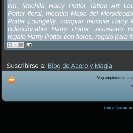
cm
,
Mochila Harry Potter Tattoo Art Lou
Potter floral
,
mochila Mapa del Merodeado
Potter Loungefly
,
comprar mochila Harry 
coleccionable Harry Potter
,
accesorio H
regalo Harry Potter con flores
,
regalo para f
Suscribirse a:
Blog de Acero y Magia
Blog propiedad de
ac
Blogger Template
cre