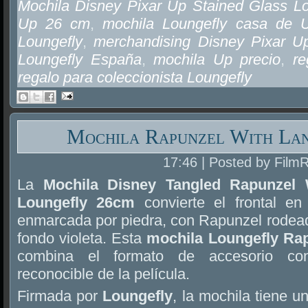
Mochila Disney Pixar Up Stained Glass L
Up 26 cm
,
mochila Loungefly casa de 
Loungefly
,
merchandising Disney Pixar U
Loungefly España
,
mochila Up precio
,
re
regalo para coleccionista Loungefly
Mochila Rapunzel With Lan
17:46 | Posted by Film
La
Mochila Disney Tangled Rapunzel 
Loungefly 26cm
convierte el frontal e
enmarcada por piedra, con Rapunzel rodeada
fondo violeta. Esta
mochila Loungefly Ra
combina el formato de accesorio con
reconocible de la película.
Firmada por
Loungefly
, la mochila tiene u