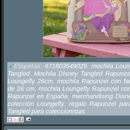
Etiquetas:
671803549029
,
mochila Loun
Tangled
,
Mochila Disney Tangled Rapunze
Loungefly 26cm
,
mochila Rapunzel con faro
de 26 cm
,
mochila Loungefly Rapunzel co
Rapunzel en España
,
merchandising Disn
colección Loungefly
,
regalo Rapunzel par
Tangled para coleccionistas