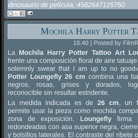
dinosaurio de película
,
4582647125750
Mochila Harry Potter T
18:40 | Posted by Film
La
Mochila Harry Potter Tattoo Art L
frente una composición floral de aire tatuaje
solemnly swear that I am up to no good
Potter Loungefly 26 cm
combina una bas
negros, rosas, grises y dorados, lo
reconocible sin resultar estridente.
La medida indicada es de
26 cm
, un 
permite usar la pieza como mochila compac
zona de exposición.
Loungefly
firma 
redondeadas con asa superior negra, cierres
y bolsillos laterales. El contraste del ribete 