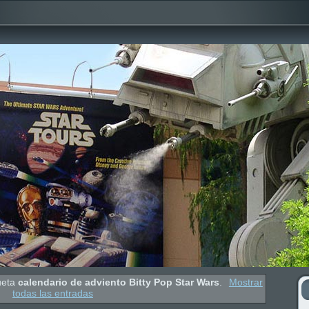
ueta
calendario de adviento Bitty Pop Star Wars
.
Mostrar
todas las entradas