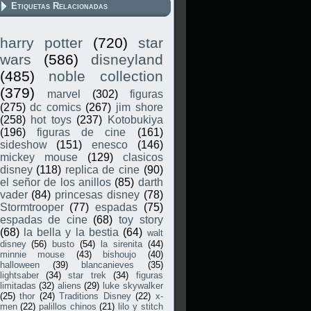
Etiquetas Relacionadas
harry potter
(720)
star
wars
(586)
disneyland
(485)
noble collection
(379)
marvel
(302)
figuras
(275)
dc comics
(267)
jim shore
(258)
hot toys
(237)
Kotobukiya
(196)
figuras de cine
(161)
sideshow
(151)
enesco
(146)
mickey mouse
(129)
clasicos
disney
(118)
replica de cine
(90)
el señor de los anillos
(85)
darth
vader
(84)
princesas disney
(78)
Stormtrooper
(77)
espadas
(75)
espadas de cine
(68)
toy story
(68)
la bella y la bestia
(64)
walt
disney
(56)
busto
(54)
la sirenita
(44)
minnie mouse
(43)
bishoujo
(40)
halloween
(39)
blancanieves
(35)
lightsaber
(34)
star trek
(34)
figuras
limitadas
(32)
aliens
(29)
luke skywalker
(25)
thor
(24)
Traditions Disney
(22)
x-
men
(22)
palillos chinos
(21)
lilo y stitch