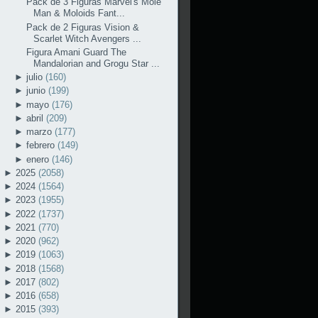
Pack de 3 Figuras Marvel's Mole
Man & Moloids Fant...
Pack de 2 Figuras Vision &
Scarlet Witch Avengers ...
Figura Amani Guard The
Mandalorian and Grogu Star ...
►
julio
(160)
►
junio
(199)
►
mayo
(176)
►
abril
(209)
►
marzo
(177)
►
febrero
(149)
►
enero
(146)
►
2025
(2058)
►
2024
(1564)
►
2023
(1955)
►
2022
(1737)
►
2021
(770)
►
2020
(962)
►
2019
(1063)
►
2018
(1568)
►
2017
(802)
►
2016
(658)
►
2015
(393)