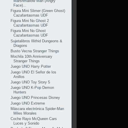
Marshmallow Man (Angry
Face)...
Figura Mini Slimer (Green Ghost)
Cazafantasmas UDF
Figura Mini No Ghost 2
Cazafantasmas UDF
Figura Mini No Ghost
Cazafantasmas UDF
Sujetalibros Illithid Dungeons &
Dragons
Busto Vecna Stranger Things
Mochila 10th Anniversary
Stranger Things
Juego UNO Harry Potter
Juego UNO El Señor de los
Anillos
Juego UNO Toy Story 5
Juego UNO K-Pop Demon
Hunters
Juego UNO Princesas Disney
Juego UNO Extreme
Máscara electrónica Spider-Man
Miles Morales
Coche Rayo McQueen Cars
Luces y Sonido