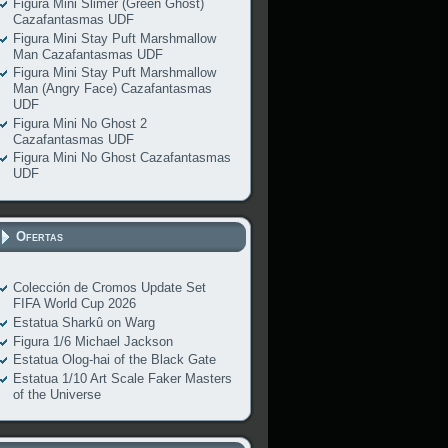
Figura Mini Slimer (Green Ghost)
Cazafantasmas UDF
Figura Mini Stay Puft Marshmallow
Man Cazafantasmas UDF
Figura Mini Stay Puft Marshmallow
Man (Angry Face) Cazafantasmas
UDF
Figura Mini No Ghost 2
Cazafantasmas UDF
Figura Mini No Ghost Cazafantasmas
UDF
Ofertas
Colección de Cromos Update Set
FIFA World Cup 2026
Estatua Sharkû on Warg
Figura 1/6 Michael Jackson
Estatua Olog-hai of the Black Gate
Estatua 1/10 Art Scale Faker Masters
of the Universe