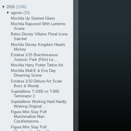
▼
2026
(1245)
▼
agosto
(29)
Mochila Up Stained Glass
Mochila Rapunzel With Lanterns
Scene
Bolso Disney Villains Floral Icons
Satchel
Mochila Disney Kingdom Hearts
Mickey
Estatua 1/15 Brachiosaurus
Jurassic Park (Film) Le...
Mochila Harry Potter Tattoo Art
Mochila Wall-E & Eve Day
Dreaming Scene
Estatua 1/10 Deluxe Art Scale
Buzz & Woody
Sujetalibros T-1000 vs T-800
Terminator 2
Sujetalibros Working Hard Hardly
Working Original ...
Figura Mini Stay Puft
Marshmallow Man
Cazafantasma...
Figura Mini Stay Puft