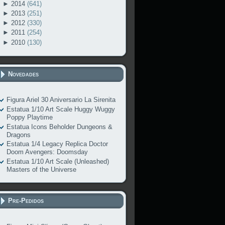
►
2014
(641)
►
2013
(251)
►
2012
(330)
►
2011
(254)
►
2010
(130)
Novedades
Figura Ariel 30 Aniversario La Sirenita
Estatua 1/10 Art Scale Huggy Wuggy
Poppy Playtime
Estatua Icons Beholder Dungeons &
Dragons
Estatua 1/4 Legacy Replica Doctor
Doom Avengers: Doomsday
Estatua 1/10 Art Scale (Unleashed)
Masters of the Universe
Pre-Pedidos