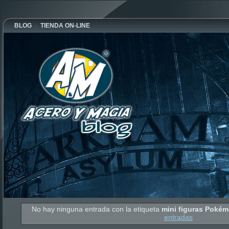
BLOG
TIENDA ON-LINE
No hay ninguna entrada con la etiqueta
mini figuras Poké
entradas