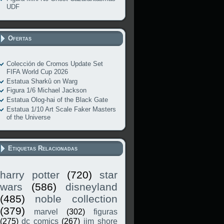
UDF
Ofertas
Colección de Cromos Update Set
FIFA World Cup 2026
Estatua Sharkû on Warg
Figura 1/6 Michael Jackson
Estatua Olog-hai of the Black Gate
Estatua 1/10 Art Scale Faker Masters
of the Universe
Etiquetas Relacionadas
harry potter
(720)
star
wars
(586)
disneyland
(485)
noble collection
(379)
marvel
(302)
figuras
(275)
dc comics
(267)
jim shore