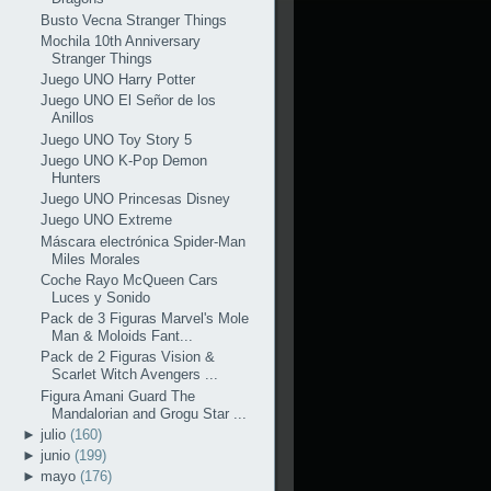
Busto Vecna Stranger Things
Mochila 10th Anniversary
Stranger Things
Juego UNO Harry Potter
Juego UNO El Señor de los
Anillos
Juego UNO Toy Story 5
Juego UNO K-Pop Demon
Hunters
Juego UNO Princesas Disney
Juego UNO Extreme
Máscara electrónica Spider-Man
Miles Morales
Coche Rayo McQueen Cars
Luces y Sonido
Pack de 3 Figuras Marvel's Mole
Man & Moloids Fant...
Pack de 2 Figuras Vision &
Scarlet Witch Avengers ...
Figura Amani Guard The
Mandalorian and Grogu Star ...
►
julio
(160)
►
junio
(199)
►
mayo
(176)