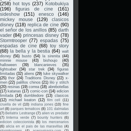
(258)
hot toys
(237)
Kotobukiya
(196)
figuras de cine
(161)
sideshow
(151)
enesco
(146)
mickey mouse
(129)
clasicos
disney
(118)
replica de cine
(90)
el señor de los anillos
(85)
darth
vader
(84)
princesas disney
(78)
Stormtrooper
(77)
espadas
(75)
espadas de cine
(68)
toy story
(68)
la bella y la bestia
(64)
walt
disney
(56)
busto
(54)
la sirenita
(44)
minnie mouse
(43)
bishoujo
(40)
halloween
(39)
blancanieves
(35)
lightsaber
(34)
star trek
(34)
figuras
limitadas
(32)
aliens
(29)
luke skywalker
(25)
thor
(24)
Traditions Disney
(22)
x-
men
(22)
palillos chinos
(21)
lilo y stitch
(20)
resinas
(19)
correa
(18)
abrebotellas
(17)
katanas
(17)
comic-con
(14)
edicion
limitada
(14)
dumbledore
(13)
clasicos
(12)
michael keaton
(12)
film cell
(11)
cruella de vil
(10)
indiana jones
(10)
fine
art
(8)
parques tematicos
(8)
101 dalmatas
(7)
Bellatrix Lestrange
(7)
alien vs predator
(7)
linterna verde
(7)
bounty hunters
(6)
edicion coleccionista
(6)
los mercenarios
(6)
alicia en el pais de las maravillas
(4)
stormtroopers
(4)
aceroymagia.com
(3)