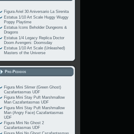
Figura Ariel 30 Aniversario La Sirenita
Estatua 1/10 Art Scale Huggy Wuggy
Poppy Playtime
Estatua Icons Beholder Dungeons &
Dragons
Estatua 1/4 Legacy Replica Doctor
Doom Avengers: Doomsday
Estatua 1/10 Art Scale (Unleashed)
Masters of the Universe
Pre-Pedidos
Figura Mini Slimer (Green Ghost)
Cazafantasmas UDF
Figura Mini Stay Puft Marshmallow
Man Cazafantasmas UDF
Figura Mini Stay Puft Marshmallow
Man (Angry Face) Cazafantasmas
UDF
Figura Mini No Ghost 2
Cazafantasmas UDF
Figura Mini No Ghost Cazafantasmas