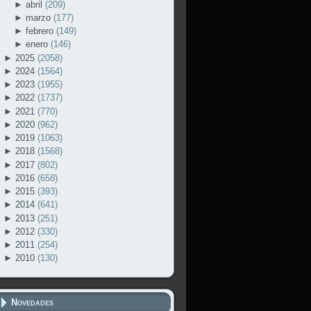
►
abril
(209)
►
marzo
(177)
►
febrero
(149)
►
enero
(146)
►
2025
(2058)
►
2024
(1564)
►
2023
(1955)
►
2022
(1737)
►
2021
(770)
►
2020
(962)
►
2019
(1063)
►
2018
(1568)
►
2017
(802)
►
2016
(658)
►
2015
(393)
►
2014
(641)
►
2013
(251)
►
2012
(330)
►
2011
(254)
►
2010
(130)
Novedades