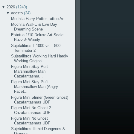
▼
2026
(1240)
▼
agosto
(24)
Mochila Harry Potter Tattoo Art
Mochila Wall-E & Eve Day
Dreaming Scene
Estatua 1/10 Deluxe Art Scale
Buzz & Woody
Sujetalibros T-1000 vs T-800
Terminator 2
Sujetalibros Working Hard Hardly
Working Original ...
Figura Mini Stay Puft
Marshmallow Man
Cazafantasma...
Figura Mini Stay Puft
Marshmallow Man (Angry
Face)...
Figura Mini Slimer (Green Ghost)
Cazafantasmas UDF
Figura Mini No Ghost 2
Cazafantasmas UDF
Figura Mini No Ghost
Cazafantasmas UDF
Sujetalibros Illithid Dungeons &
Dragons