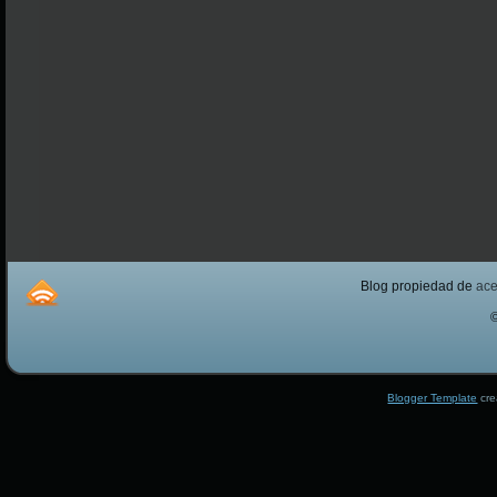
Blog propiedad de
ac
Blogger Template
cre