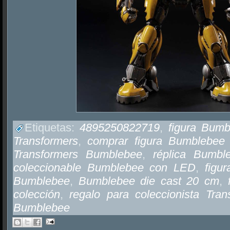
Etiquetas:
4895250822719
,
figura Bum
Transformers
,
comprar figura Bumblebee
Transformers Bumblebee
,
réplica Bumbl
coleccionable Bumblebee con LED
,
figur
Bumblebee
,
Bumblebee die cast 20 cm
,
colección
,
regalo para coleccionista Tran
Bumblebee