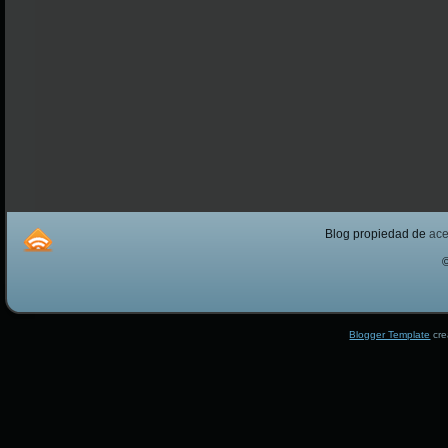
Blog propiedad de
ac
Blogger Template
cre