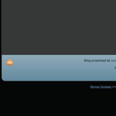
Blog propiedad de
ac
Blogger Template
cre