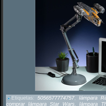
Etiquetas:
5056577774757
,
lámpara R
comprar lámpara Star Wars
,
lámpara Th