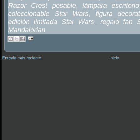
Razor Crest posable
,
lámpara escritori
coleccionable Star Wars
,
figura decora
edición limitada Star Wars
,
regalo fan 
Mandalorian
Entrada más reciente
Inicio