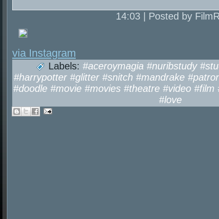
14:03 | Posted by Film
via Instagram
Labels:
#aceroymagia #nuribstudy #st
#harrypotter #glitter #snitch #mandrake #patr
#doodle #movie #movies #theatre #video #film #f
#love