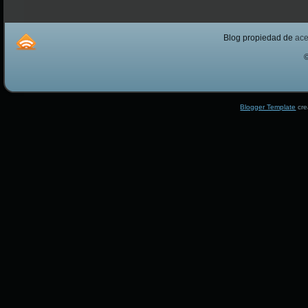
Blog propiedad de
ac
Blogger Template
cre