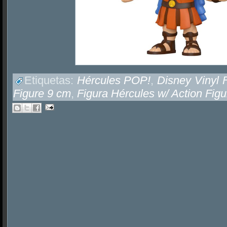
Etiquetas:
Hércules POP!
,
Disney Vinyl F
Figure 9 cm
,
Figura Hércules w/ Action Fig