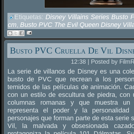
Etiquetas:
Disney Villains Series Busto
cm
,
Busto PVC The Evil Queen Disney Villa
Busto PVC Cruella De Vil Disne
12:38 | Posted by Film
La serie de villanos de Disney es una col
busto de PVC que recrean a los perso
temidos de las películas de animación. Ca
con un estilo de escultura de piedra, con
columnas romanas y que muestra un p
representa el poder y la personalidad d
personajes que forman parte de esta serie 
Vil, la malvada y obsesionada cazad
protagoniza la película 101 Dálmatas. 