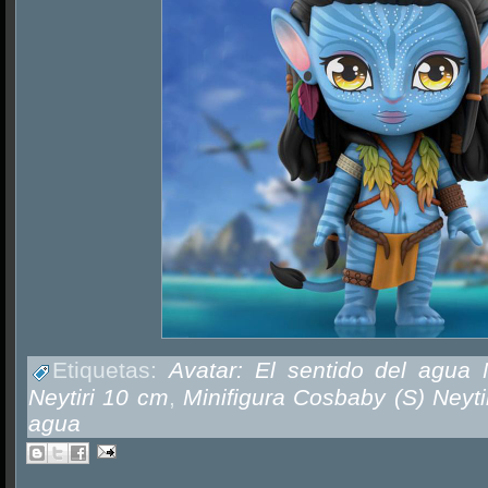
Etiquetas:
Avatar: El sentido del agua 
Neytiri 10 cm
,
Minifigura Cosbaby (S) Neytir
agua