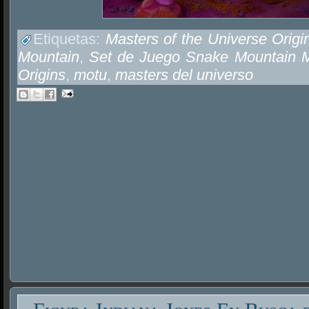
Etiquetas:
Masters of the Universe Orig
Mountain
,
Set de Juego Snake Mountain M
Origins
,
motu
,
masters del universo