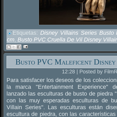
Etiquetas:
Disney Villains Series Busto
cm
,
Busto PVC Cruella De Vil Disney Villai
Busto PVC Maleficent Disney 
12:28 | Posted by Film
Para satisfacer los deseos de los coleccion
la marca "Entertainment Experience"
lanzado las esculturas de busto de piedra "
con las muy esperadas esculturas de bu
Villain Series". Las esculturas están dis
escultura de piedra, con las característica