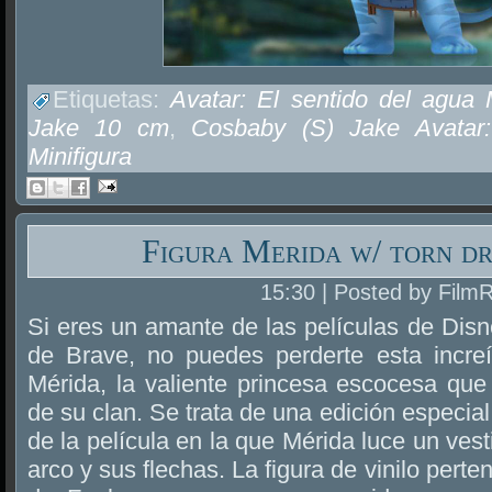
Etiquetas:
Avatar: El sentido del agua 
Jake 10 cm
,
Cosbaby (S) Jake Avatar:
Minifigura
Figura Merida w/ torn d
15:30 | Posted by Film
Si eres un amante de las películas de Disne
de Brave, no puedes perderte esta increíb
Mérida, la valiente princesa escocesa que 
de su clan. Se trata de una edición especia
de la película en la que Mérida luce un ves
arco y sus flechas. La figura de vinilo perte