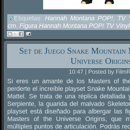
Etiquetas:
Hannah Montana POP!
,
TV 
cm
,
Figura Hannah Montana POP! TV Vinyl
Set de Juego Snake Mountain 
Universe Origin
10:47 | Posted by Film
Si eres un amante de los Masters of th
perderte el increíble playset Snake Mountai
Mattel. Se trata de una réplica detallada y
Serpiente, la guarida del malvado Skeleto
playset está diseñado para albergar las f
Masters of the Universe Origins, que 
múltiples puntos de articulación. Podrás re