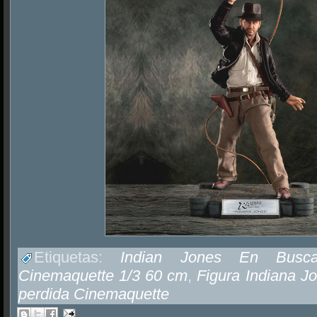
Etiquetas:
Indian Jones En Busca
Cinemaquette 1/3 60 cm
,
Figura Indiana J
perdida Cinemaquette