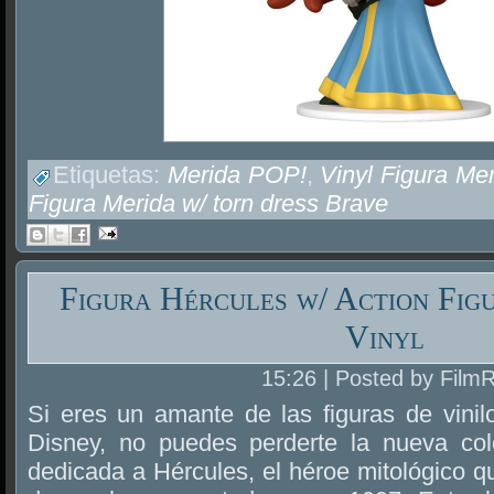
Etiquetas:
Merida POP!
,
Vinyl Figura Me
Figura Merida w/ torn dress Brave
Figura Hércules w/ Action Fig
Vinyl
15:26 | Posted by Film
Si eres un amante de las figuras de vinil
Disney, no puedes perderte la nueva co
dedicada a Hércules, el héroe mitológico q