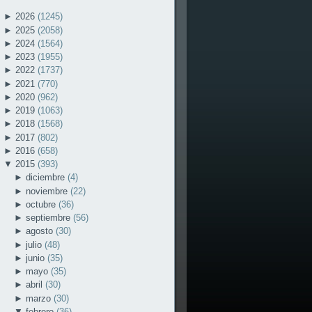
►
2026
(1245)
►
2025
(2058)
►
2024
(1564)
►
2023
(1955)
►
2022
(1737)
►
2021
(770)
►
2020
(962)
►
2019
(1063)
►
2018
(1568)
►
2017
(802)
►
2016
(658)
▼
2015
(393)
►
diciembre
(4)
►
noviembre
(22)
►
octubre
(36)
►
septiembre
(56)
►
agosto
(30)
►
julio
(48)
►
junio
(35)
►
mayo
(35)
►
abril
(30)
►
marzo
(30)
▼
febrero
(36)