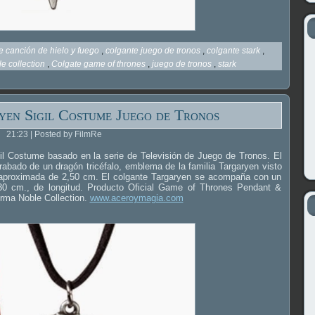
e canción de hielo y fuego
,
colgante juego de tronos
,
colgante stark
,
le collection
,
Colgate game of thrones
,
juego de tronos
,
stark
en Sigil Costume Juego de Tronos
21:23 | Posted by FilmRe
gil Costume basado en la serie de Televisión de Juego de Tronos. El
rabado de un dragón tricéfalo, emblema de la familia Targaryen visto
a aproximada de 2,50 cm. El colgante Targaryen se acompaña con un
0 cm., de longitud. Producto Oficial Game of Thrones Pendant &
firma Noble Collection.
www.aceroymagia.com