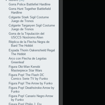
Gorra Police Battlefiel Hardline
Gorra Hunt Together Battlefield
Hardline
Colgante Stark Sigil Costume
Juego de Tronos
Colgante Targaryen Sigil Costume
Juego de Tronos
Gorra de la Tripulación del
USCCS Nostromo Alien
Réplica de la Flecha Negra de
Bard The Hobbit
Espada Thorin Oakenshield Regal
The Hobbit
Arco con Flecha de Legolas
Greenleaf
Figura Obi-Wan Kenobi
Masterpiece Star Wars
Figura Pop! The Flash DC
Comics Serie TV by Funko
Figura Pop! The Arrow by Funko
Figura Pop! Deathstroke Arrow by
Funko
Figura Pop! Canario Negro Arrow
by Funko
Figura Pop! Philip J. Fry