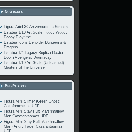
Novedades
Figura Ariel 30 Aniversario La Sirenita
Estatua 1/10 Art Scale Huggy Wuggy
Poppy Playtime
Estatua Icons Beholder Dungeons &
Dragons
Estatua 1/4 Legacy Replica Doctor
Doom Avengers: Doomsday
Estatua 1/10 Art Scale (Unleashed)
Masters of the Universe
Pre-Pedidos
Figura Mini Slimer (Green Ghost)
Cazafantasmas UDF
Figura Mini Stay Puft Marshmallow
Man Cazafantasmas UDF
Figura Mini Stay Puft Marshmallow
Man (Angry Face) Cazafantasmas
UDF