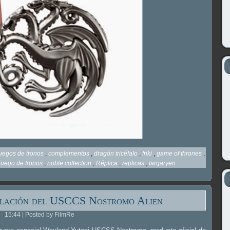
juegos de tronos
,
complementos
,
dragón tricéfalo
,
friki
,
game of thrones
,
juego de tronos
,
noble collection
,
Réplica
,
replicas
,
targaryen
ulación del USCCS Nostromo Alien
15:44 | Posted by FilmRe