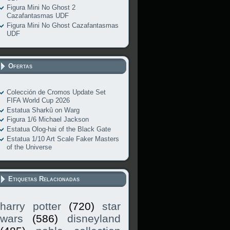
Figura Mini No Ghost 2
Cazafantasmas UDF
Figura Mini No Ghost Cazafantasmas
UDF
Ofertas
Colección de Cromos Update Set
FIFA World Cup 2026
Estatua Sharkû on Warg
Figura 1/6 Michael Jackson
Estatua Olog-hai of the Black Gate
Estatua 1/10 Art Scale Faker Masters
of the Universe
Etiquetas Relacionadas
harry potter
(720)
star
wars
(586)
disneyland