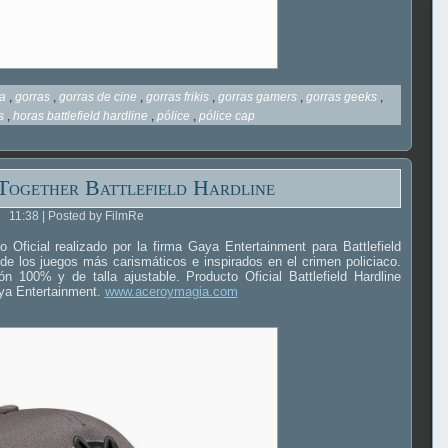
ra
,
gorras
,
gorras de cine
,
gorras frikis
,
gorras gamers
,
gorras geeks
,
os
,
horas battlefield hardline
,
pólice
,
pólice cap
ogether Battlefield Hardline
11:38 | Posted by FilmRe
 Oficial realizado por la firma Gaya Entertainment para Battlefield
 de los juegos más carismáticos e inspirados en el crimen policiaco.
ón 100% y de talla ajustable. Producto Oficial Battlefield Hardline
aya Entertainment.
www.aceroymagia.com