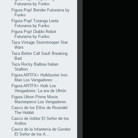
Futurama by Funko
Figura Pop! Bender Futurama by
Funko
Figura Pop! Turanga Leela
Futurama by Funko
Figura Pop! Diablo Robot
Futurama by Funko
Taza Vintage Stormtrooper Star
Wars
Taza Better Call Saul! Breaking
Bad
Taza Rocky Balboa Italian
Stallion
Figura ARTFX+ Hulkbuster Iron
Man Los Vengadores: ...
Figura ARTFX+ Hulk Los
Vengadores: La era de Ultrón
Figura Ultron Prime Movie
Masterpiece Los Vengadores
Casco de los Elfos de Rivendel
The Hobbit
Casco de Isildur El Señor de los
Anillos
Casco de la Infantería de Gondor
El Señor de los A...