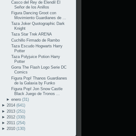
Casco del Rey de Elendil El
Señor de los Anillos
Figura Dancing Groot con
Movimiento Guardianes de ...
Taza Joker Quotographic Dark
Knight
Taza Star Trek ARENA
Cuchillo Firmado de Rambo
Taza Escudo Hogwarts Harry
Potter
Taza Polyjuice Potion Harry
Potter
Gorra The Flash Logo Serie DC
Comics
Figura Pop! Thanos Guardianes
de la Galaxia by Funko
Figura Pop! Jon Snow Castle
Black Juego de Tronos ...
►
enero
(31)
►
2014
(641)
►
2013
(251)
►
2012
(330)
►
2011
(254)
►
2010
(130)