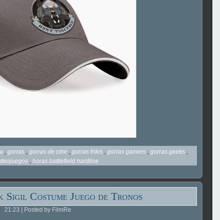
ra
,
gorras
,
gorras de cine
,
gorras frikis
,
gorras gamers
,
gorras geeks
,
ideojuegos
,
horas battlefield hardline
 Sigil Costume Juego de Tronos
21:23 | Posted by FilmRe