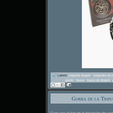
Labels:
colgante dragón
,
colgantes de 
geeks
,
huevo
,
huevo de dragón
,
Gorra de la Trip