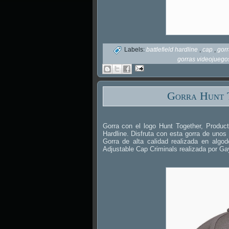
Labels:
battlefield hardline
,
cap
,
gor
gorras videojueg
Gorra Hunt T
Gorra con el logo Hunt Together, Producto
Hardline. Disfruta con esta gorra de unos
Gorra de alta calidad realizada en algod
Adjustable Cap Criminals realizada por G