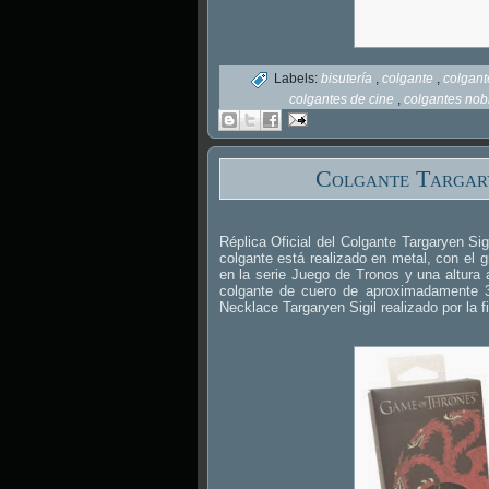
Labels:
bisutería
,
colgante
,
colgant
colgantes de cine
,
colgantes nob
Colgante Targary
Réplica Oficial del Colgante Targaryen Si
colgante está realizado en metal, con el g
en la serie Juego de Tronos y una altur
colgante de cuero de aproximadamente 3
Necklace Targaryen Sigil realizado por la 