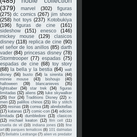
(485)
noble collection
(379)
marvel
(302)
figuras
(275)
dc comics
(267)
jim shore
(258)
hot toys
(237)
Kotobukiya
(196)
figuras de cine
(161)
sideshow
(151)
enesco
(146)
mickey mouse
(129)
clasicos
disney
(118)
replica de cine
(90)
el señor de los anillos
(85)
darth
vader
(84)
princesas disney
(78)
Stormtrooper
(77)
espadas
(75)
espadas de cine
(68)
toy story
(68)
la bella y la bestia
(64)
walt
disney
(56)
busto
(54)
la sirenita
(44)
minnie mouse
(43)
bishoujo
(40)
halloween
(39)
blancanieves
(35)
lightsaber
(34)
star trek
(34)
figuras
limitadas
(32)
aliens
(29)
luke skywalker
(25)
thor
(24)
Traditions Disney
(22)
x-
men
(22)
palillos chinos
(21)
lilo y stitch
(20)
resinas
(19)
correa
(18)
abrebotellas
(17)
katanas
(17)
comic-con
(14)
edicion
limitada
(14)
dumbledore
(13)
clasicos
(12)
michael keaton
(12)
film cell
(11)
cruella de vil
(10)
indiana jones
(10)
fine
art
(8)
parques tematicos
(8)
101 dalmatas
(7)
Bellatrix Lestrange
(7)
alien vs predator