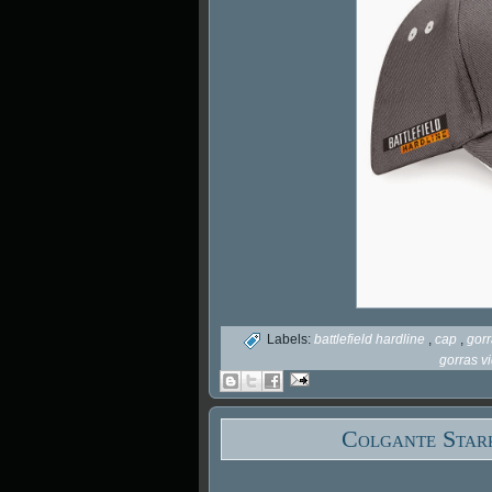
Labels:
battlefield hardline
,
cap
,
gor
gorras v
Colgante Stark