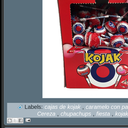
Labels:
cajas de kojak
,
caramelo con p
Cereza
,
chupachups
,
fiesta
,
koja