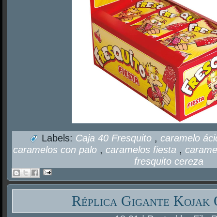
Labels:
Caja 40 Fresquito
,
caramelo ác
caramelos con palo
,
caramelos fiesta
,
carame
fresquito cereza
Réplica Gigante Kojak 