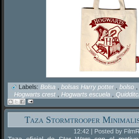
Labels:
Bolsa
,
bolsas Harry potter
,
bolso
Hogwarts crest
,
Hogwarts escuela
,
Quiddit
Taza Stormtrooper Minimali
12:42 | Posted by Film