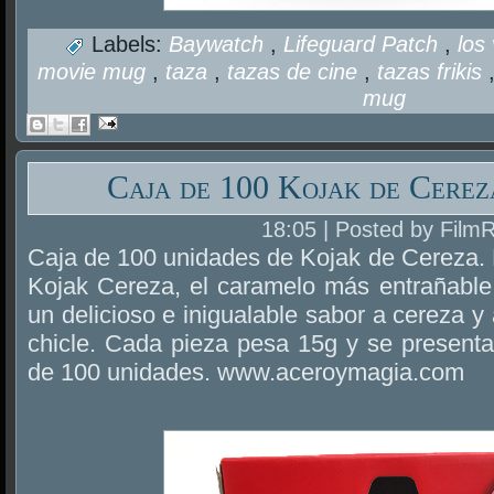
Labels:
Baywatch
,
Lifeguard Patch
,
los
movie mug
,
taza
,
tazas de cine
,
tazas frikis
mug
Caja de 100 Kojak de Cerez
18:05 | Posted by Film
Caja de 100 unidades de Kojak de Cereza. 
Kojak Cereza, el caramelo más entrañable 
un delicioso e inigualable sabor a cereza y
chicle. Cada pieza pesa 15g y se presenta
de 100 unidades. www.aceroymagia.com