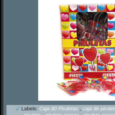
Labels:
Caja 80 Piruletas
,
caja de pirule
piruleta
,
piruleta cereza
,
piruleta cora