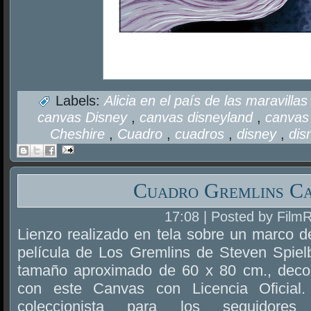
Labels:
Alicia en el país de las maravilla
canvas Disney
,
canvas disneyland
,
canvas 
Cheshire
,
Cuadro
,
cuadros
,
disney
,
dis
Cuadro Gremlins C
17:08 | Posted by Film
Lienzo realizado en tela sobre un marco 
película de Los Gremlins de Steven Spielb
tamaño aproximado de 60 x 80 cm., decor
con este Canvas con Licencia Oficial.
coleccionista para los seguidore