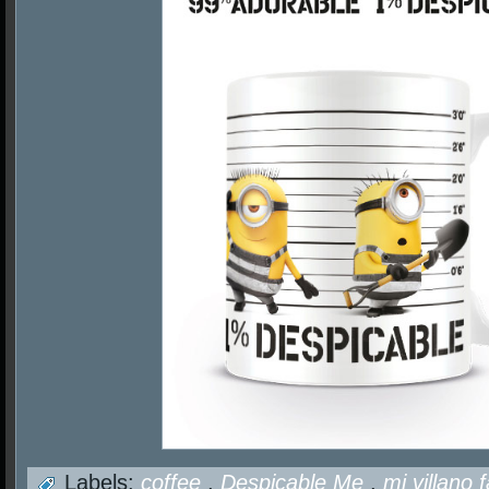
Labels:
coffee
,
Despicable Me
,
mi villano 