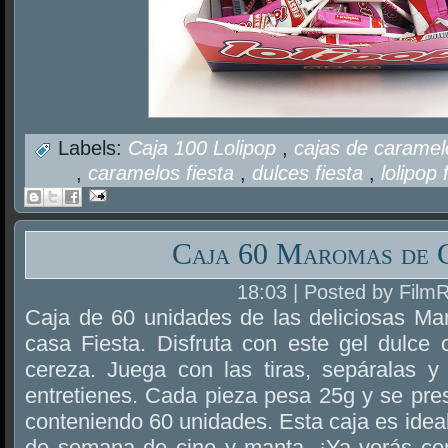
Labels:
Caja 100 Lolipop
,
cajas de carame
,
caramelos fiesta
,
dulces fiesta
,
lolipop 
Caja 60 Maromas de 
18:03 | Posted by Film
Caja de 60 unidades de las deliciosas M
casa Fiesta. Disfruta con este gel dulce 
cereza. Juega con las tiras, sepáralas y
entretienes. Cada pieza pesa 25g y se pres
conteniendo 60 unidades. Esta caja es ideal 
de semana de cine y manta. ¡Ya verás c