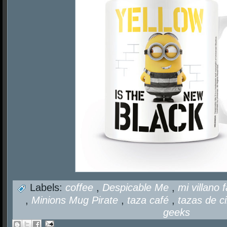
Labels:
coffee
,
Despicable Me
,
mi villano 
,
Minions Mug Pirate
,
taza café
,
tazas de c
geeks