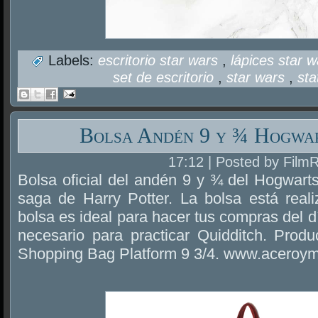
Labels:
escritorio star wars
,
lápices star 
set de escritorio
,
star wars
,
sta
Bolsa Andén 9 y ¾ Hogwar
17:12 | Posted by Film
Bolsa oficial del andén 9 y ¾ del Hogwart
saga de Harry Potter. La bolsa está real
bolsa es ideal para hacer tus compras del día
necesario para practicar Quidditch. Produc
Shopping Bag Platform 9 3/4. www.aceroy