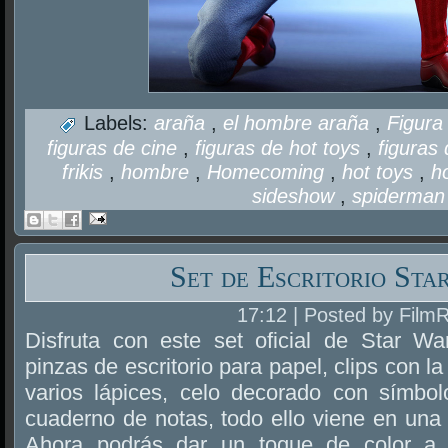
Labels:
araña
,
el hombre araña
,
Figura
figuras de cine
,
figuras de hot toys
,
figuras
frikis
,
hombre
,
Homecoming
,
hot toys
,
h
sideshow
,
spiderman
Set de Escritorio St
17:12 | Posted by Film
Disfruta con este set oficial de Star W
pinzas de escritorio para papel, clips con l
varios lápices, celo decorado con símbo
cuaderno de notas, todo ello viene en una 
Ahora podrás dar un toque de color a t