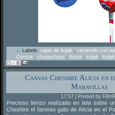
Labels:
cajas de kojak
,
caramelo con p
Cereza
,
chupachups
,
fiesta
,
kojak
,
kojak
Canvas Cheshire Alicia en e
Maravillas
17:57 | Posted by Film
Precioso lienzo realizado en tela sobre
Cheshire el famoso gato de Alicia en el Paí