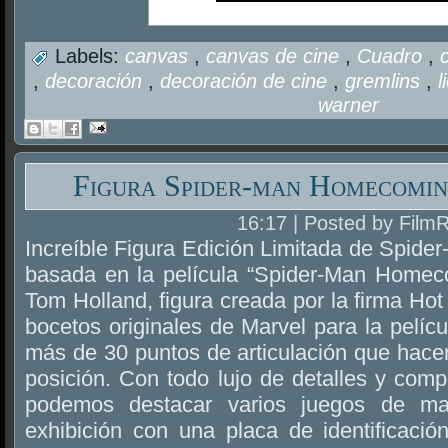
Labels:
canvas
,
canvas de cine
,
Cuadro
,
,
decoración
,
decoración de cine
,
gremlins
,
l
warner
Figura Spider-man Homecomin
16:17 | Posted by Film
Increíble Figura Edición Limitada de Spide
basada en la película “Spider-Man Homeco
Tom Holland, figura creada por la firma Ho
bocetos originales de Marvel para la pelícu
más de 30 puntos de articulación que hacen
posición. Con todo lujo de detalles y com
podemos destacar varios juegos de ma
exhibición con una placa de identificació