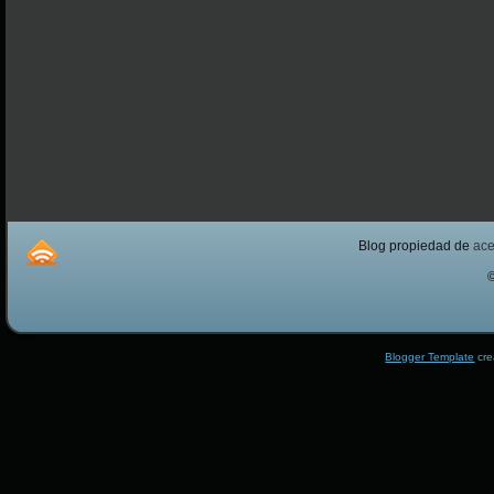
Blog propiedad de
ac
Blogger Template
cre