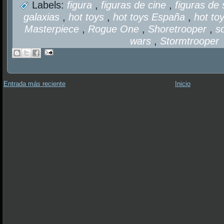
Labels:
figura
,
figuras de cine
,
figuras de
galaxias
,
hot toys
,
hot toys España
,
hot to
Masterpiece
,
Rogue One
,
Shoretrooper
,
s
wars
,
Stormtrooper
Entrada más reciente
Inicio