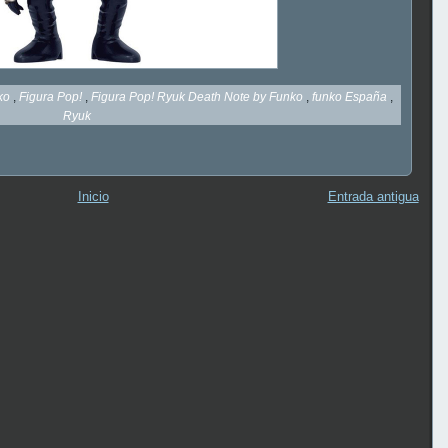
nko
,
Figura Pop!
,
Figura Pop! Ryuk Death Note by Funko
,
funko España
,
Ryuk
Inicio
Entrada antigua