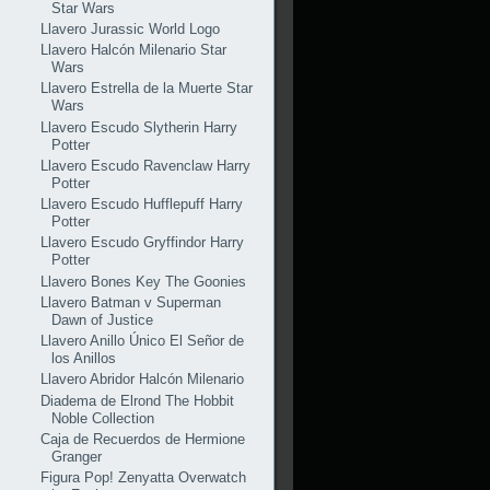
Star Wars
Llavero Jurassic World Logo
Llavero Halcón Milenario Star
Wars
Llavero Estrella de la Muerte Star
Wars
Llavero Escudo Slytherin Harry
Potter
Llavero Escudo Ravenclaw Harry
Potter
Llavero Escudo Hufflepuff Harry
Potter
Llavero Escudo Gryffindor Harry
Potter
Llavero Bones Key The Goonies
Llavero Batman v Superman
Dawn of Justice
Llavero Anillo Único El Señor de
los Anillos
Llavero Abridor Halcón Milenario
Diadema de Elrond The Hobbit
Noble Collection
Caja de Recuerdos de Hermione
Granger
Figura Pop! Zenyatta Overwatch