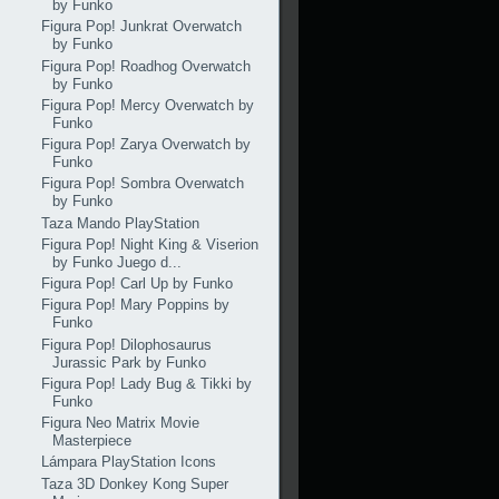
by Funko
Figura Pop! Junkrat Overwatch
by Funko
Figura Pop! Roadhog Overwatch
by Funko
Figura Pop! Mercy Overwatch by
Funko
Figura Pop! Zarya Overwatch by
Funko
Figura Pop! Sombra Overwatch
by Funko
Taza Mando PlayStation
Figura Pop! Night King & Viserion
by Funko Juego d...
Figura Pop! Carl Up by Funko
Figura Pop! Mary Poppins by
Funko
Figura Pop! Dilophosaurus
Jurassic Park by Funko
Figura Pop! Lady Bug & Tikki by
Funko
Figura Neo Matrix Movie
Masterpiece
Lámpara PlayStation Icons
Taza 3D Donkey Kong Super