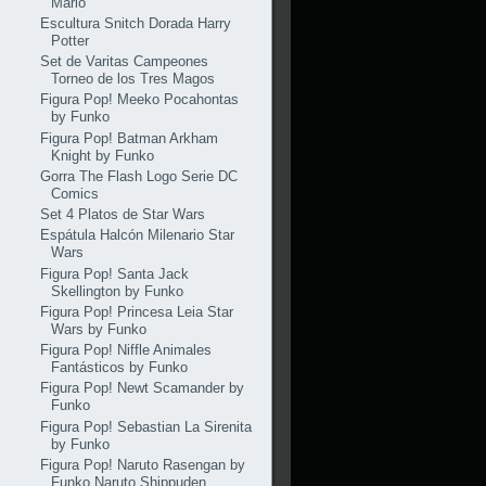
Mario
Escultura Snitch Dorada Harry
Potter
Set de Varitas Campeones
Torneo de los Tres Magos
Figura Pop! Meeko Pocahontas
by Funko
Figura Pop! Batman Arkham
Knight by Funko
Gorra The Flash Logo Serie DC
Comics
Set 4 Platos de Star Wars
Espátula Halcón Milenario Star
Wars
Figura Pop! Santa Jack
Skellington by Funko
Figura Pop! Princesa Leia Star
Wars by Funko
Figura Pop! Niffle Animales
Fantásticos by Funko
Figura Pop! Newt Scamander by
Funko
Figura Pop! Sebastian La Sirenita
by Funko
Figura Pop! Naruto Rasengan by
Funko Naruto Shippuden