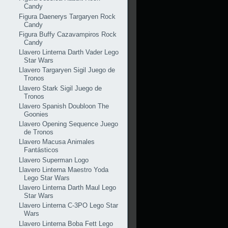
Candy
Figura Daenerys Targaryen Rock
Candy
Figura Buffy Cazavampiros Rock
Candy
Llavero Linterna Darth Vader Lego
Star Wars
Llavero Targaryen Sigil Juego de
Tronos
Llavero Stark Sigil Juego de
Tronos
Llavero Spanish Doubloon The
Goonies
Llavero Opening Sequence Juego
de Tronos
Llavero Macusa Animales
Fantásticos
Llavero Superman Logo
Llavero Linterna Maestro Yoda
Lego Star Wars
Llavero Linterna Darth Maul Lego
Star Wars
Llavero Linterna C-3PO Lego Star
Wars
Llavero Linterna Boba Fett Lego