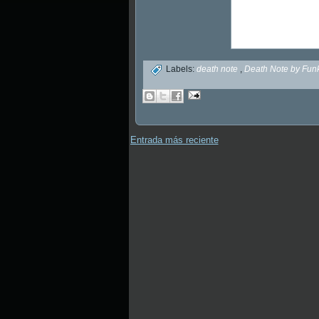
Labels:
death note
,
Death Note by Fu
Entrada más reciente