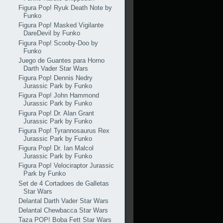
Figura Pop! Ryuk Death Note by
Funko
Figura Pop! Masked Vigilante
DareDevil by Funko
Figura Pop! Scooby-Doo by
Funko
Juego de Guantes para Horno
Darth Vader Star Wars
Figura Pop! Dennis Nedry
Jurassic Park by Funko
Figura Pop! John Hammond
Jurassic Park by Funko
Figura Pop! Dr. Alan Grant
Jurassic Park by Funko
Figura Pop! Tyrannosaurus Rex
Jurassic Park by Funko
Figura Pop! Dr. Ian Malcol
Jurassic Park by Funko
Figura Pop! Velociraptor Jurassic
Park by Funko
Set de 4 Cortadoes de Galletas
Star Wars
Delantal Darth Vader Star Wars
Delantal Chewbacca Star Wars
Taza POP! Boba Fett Star Wars