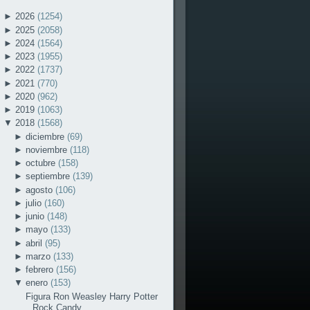
►
2026
(1254)
►
2025
(2058)
►
2024
(1564)
►
2023
(1955)
►
2022
(1737)
►
2021
(770)
►
2020
(962)
►
2019
(1063)
▼
2018
(1568)
►
diciembre
(69)
►
noviembre
(118)
►
octubre
(158)
►
septiembre
(139)
►
agosto
(106)
►
julio
(160)
►
junio
(148)
►
mayo
(133)
►
abril
(95)
►
marzo
(133)
►
febrero
(156)
▼
enero
(153)
Figura Ron Weasley Harry Potter
Rock Candy