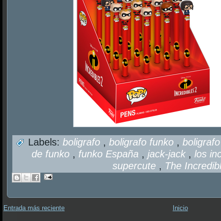
Labels:
boligrafo
,
boligrafo funko
,
boligraf
de funko
,
funko España
,
jack-jack
,
los in
supercute
,
The Incredib
Entrada más reciente
Inicio