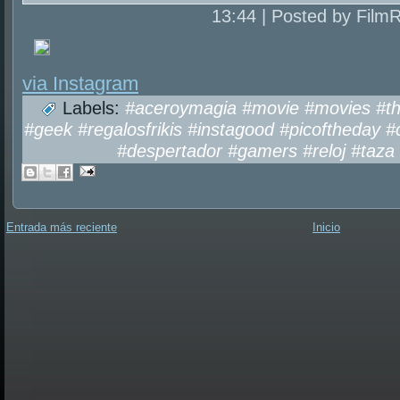
13:44 | Posted by Film
via Instagram
Labels:
#aceroymagia #movie #movies #thea
#geek #regalosfrikis #instagood #picoftheday 
#despertador #gamers #reloj #taz
Entrada más reciente
Inicio