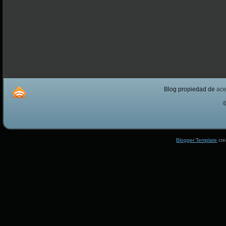
Blog propiedad de
ac
Blogger Template
cre