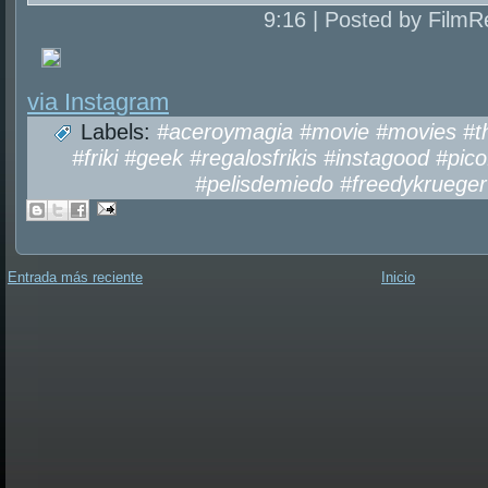
9:16 | Posted by FilmR
via Instagram
Labels:
#aceroymagia #movie #movies #th
#friki #geek #regalosfrikis #instagood #pic
#pelisdemiedo #freedykrueger
Entrada más reciente
Inicio