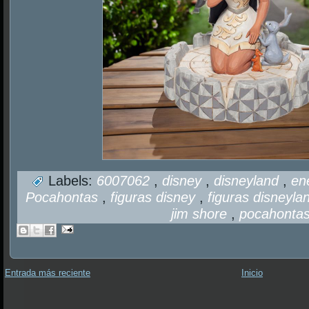
Labels:
6007062
,
disney
,
disneyland
,
en
Pocahontas
,
figuras disney
,
figuras disneyl
jim shore
,
pocahonta
Entrada más reciente
Inicio