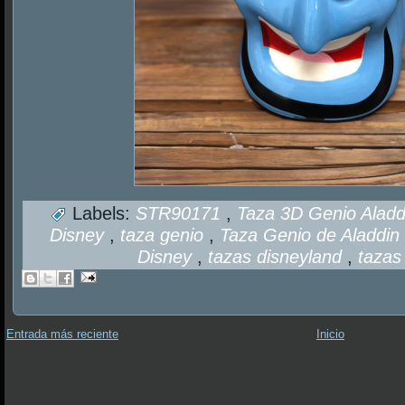
Labels:
STR90171
,
Taza 3D Genio Alad
Disney
,
taza genio
,
Taza Genio de Aladdin
Disney
,
tazas disneyland
,
tazas
Entrada más reciente
Inicio