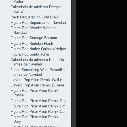
Potter
Calendario de adviento Dragon
Ball Z
Pack Degustación Cold Brew
Figura Pop Superman en Navidad
Figura Pop Wonder Woman
Navidad
Figura Pop Scrooge Batman
Figura Pop Rudolph Flash
Figura Pop Harley Quinn w/Helper
Figura Pop Santa Joker
Calendario de adviento Pesadilla
antes de Navidad
Juego Something Wild! Pesadilla
antes de Navidad
Llavero Pop Alien Remix Wall-e
Llavero Pop Alien Remix Bulleye
Figura Pop Pixar Alien Remix
Russell
Figura Pop Pixar Alien Remix Dug
Figura Pop Pixar Alien Remix Dot
Figura Pop Pixar Alien Remix Carl
Figura Pop Pixar Alien Remix
Dory