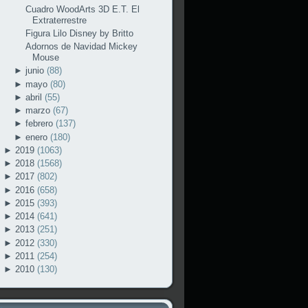
Cuadro WoodArts 3D E.T. El
Extraterrestre
Figura Lilo Disney by Britto
Adornos de Navidad Mickey
Mouse
►
junio
(88)
►
mayo
(80)
►
abril
(55)
►
marzo
(67)
►
febrero
(137)
►
enero
(180)
►
2019
(1063)
►
2018
(1568)
►
2017
(802)
►
2016
(658)
►
2015
(393)
►
2014
(641)
►
2013
(251)
►
2012
(330)
►
2011
(254)
►
2010
(130)