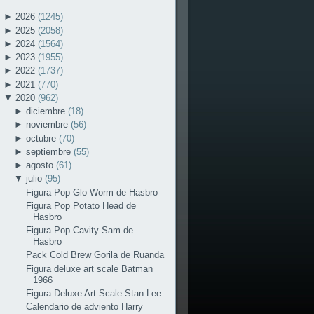
►
2026
(1245)
►
2025
(2058)
►
2024
(1564)
►
2023
(1955)
►
2022
(1737)
►
2021
(770)
▼
2020
(962)
►
diciembre
(18)
►
noviembre
(56)
►
octubre
(70)
►
septiembre
(55)
►
agosto
(61)
▼
julio
(95)
Figura Pop Glo Worm de Hasbro
Figura Pop Potato Head de
Hasbro
Figura Pop Cavity Sam de
Hasbro
Pack Cold Brew Gorila de Ruanda
Figura deluxe art scale Batman
1966
Figura Deluxe Art Scale Stan Lee
Calendario de adviento Harry