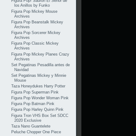
Figura Pop! Sauron El Señor de
los Anillos by Funko
Figura Pop Mickey Mouse
Archives
Figura Pop Beanstalk Mickey
Archives
Figura Pop Sorcerer Mickey
Archives
Figura Pop Classic Mickey
Archives
Figura Pop Mickey Planes Crazy
Archives
Set Pegatinas Pesadilla antes de
Navidad
Set Pegatinas Mickey y Minnie
Mouse
Taza Honeydukes Harry Potter
Figura Pop Superman Pink
Figura Pop Wonder Woman Pink
Figura Pop Batman Pink
Figura Pop Harley Quinn Pink
Figura Tron VHS Box Set SDCC
2020 Exclusive
Taza Nano Guantelete
Peluche Chopper One Piece