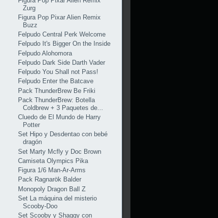
Figura Pop Pixar Alien Remix
Zurg
Figura Pop Pixar Alien Remix
Buzz
Felpudo Central Perk Welcome
Felpudo It's Bigger On the Inside
Felpudo Alohomora
Felpudo Dark Side Darth Vader
Felpudo You Shall not Pass!
Felpudo Enter the Batcave
Pack ThunderBrew Be Friki
Pack ThunderBrew: Botella
Coldbrew + 3 Paquetes de...
Cluedo de El Mundo de Harry
Potter
Set Hipo y Desdentao con bebé
dragón
Set Marty Mcfly y Doc Brown
Camiseta Olympics Pika
Figura 1/6 Man-Ar-Arms
Pack Ragnarök Balder
Monopoly Dragon Ball Z
Set La máquina del misterio
Scooby-Doo
Set Scooby y Shaggy con