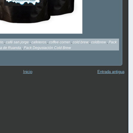
rio
,
café san jorge
,
cafeteros
,
coffee corner
,
cold brew
,
coldbrew
,
Pack
ila de Ruanda
,
Pack Degustación Cold Brew
Inicio
Entrada antigua