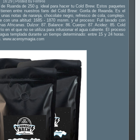
16:29 | Posted by FilmRe
de Ruanda de 250 g. ideal para hacer tu Cold Brew. Estos paquetes
tienen entre nuestros fans del Cold Brew: Gorila de Rwanda. Es el
 unas notas de naranja, chocolate negro, refresco de cola, complejo.
 con una altitud: 1685 - 1870 msnm. y el proceso: Full lavado con
as Africanas. Dulzor: 87. Balance: 86. Cuerpo: 87. Acidez: 85. Cold
ío en el que no se utiliza para infusionar el agua caliente. El proceso
n agua templada durante un tiempo determinado: entre 15 y 24 horas.
so. www.aceroymagia.com