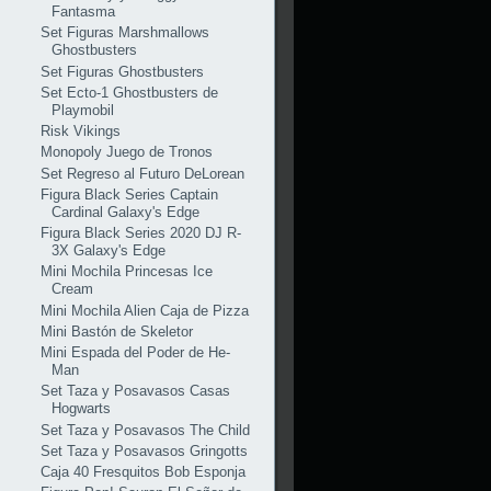
Fantasma
Set Figuras Marshmallows
Ghostbusters
Set Figuras Ghostbusters
Set Ecto-1 Ghostbusters de
Playmobil
Risk Vikings
Monopoly Juego de Tronos
Set Regreso al Futuro DeLorean
Figura Black Series Captain
Cardinal Galaxy's Edge
Figura Black Series 2020 DJ R-
3X Galaxy's Edge
Mini Mochila Princesas Ice
Cream
Mini Mochila Alien Caja de Pizza
Mini Bastón de Skeletor
Mini Espada del Poder de He-
Man
Set Taza y Posavasos Casas
Hogwarts
Set Taza y Posavasos The Child
Set Taza y Posavasos Gringotts
Caja 40 Fresquitos Bob Esponja