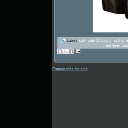
Labels:
café
,
cafe del bueno
,
café en f
Cold Brew Gor
Entrada más reciente