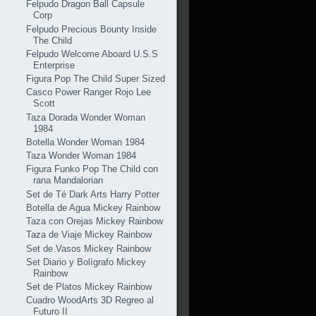
Felpudo Dragon Ball Capsule
Corp
Felpudo Precious Bounty Inside
The Child
Felpudo Welcome Aboard U.S.S
Enterprise
Figura Pop The Child Super Sized
Casco Power Ranger Rojo Lee
Scott
Taza Dorada Wonder Woman
1984
Botella Wonder Woman 1984
Taza Wonder Woman 1984
Figura Funko Pop The Child con
rana Mandalorian
Set de Té Dark Arts Harry Potter
Botella de Agua Mickey Rainbow
Taza con Orejas Mickey Rainbow
Taza de Viaje Mickey Rainbow
Set de Vasos Mickey Rainbow
Set Diario y Bolígrafo Mickey
Rainbow
Set de Platos Mickey Rainbow
Cuadro WoodArts 3D Regreo al
Futuro II