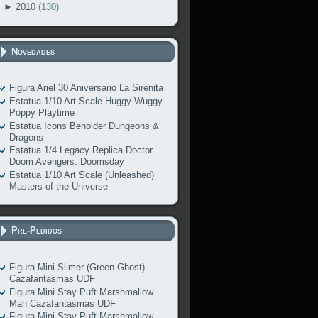
►
2010
(130)
Novedades
Figura Ariel 30 Aniversario La Sirenita
Estatua 1/10 Art Scale Huggy Wuggy
Poppy Playtime
Estatua Icons Beholder Dungeons &
Dragons
Estatua 1/4 Legacy Replica Doctor
Doom Avengers: Doomsday
Estatua 1/10 Art Scale (Unleashed)
Masters of the Universe
Pre-Pedidos
Figura Mini Slimer (Green Ghost)
Cazafantasmas UDF
Figura Mini Stay Puft Marshmallow
Man Cazafantasmas UDF
Figura Mini Stay Puft Marshmallow