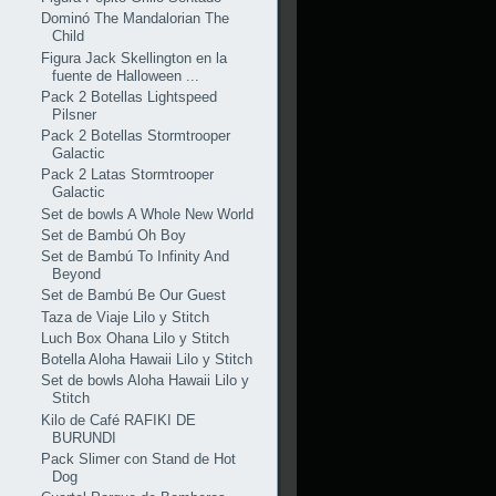
Dominó The Mandalorian The
Child
Figura Jack Skellington en la
fuente de Halloween ...
Pack 2 Botellas Lightspeed
Pilsner
Pack 2 Botellas Stormtrooper
Galactic
Pack 2 Latas Stormtrooper
Galactic
Set de bowls A Whole New World
Set de Bambú Oh Boy
Set de Bambú To Infinity And
Beyond
Set de Bambú Be Our Guest
Taza de Viaje Lilo y Stitch
Luch Box Ohana Lilo y Stitch
Botella Aloha Hawaii Lilo y Stitch
Set de bowls Aloha Hawaii Lilo y
Stitch
Kilo de Café RAFIKI DE
BURUNDI
Pack Slimer con Stand de Hot
Dog