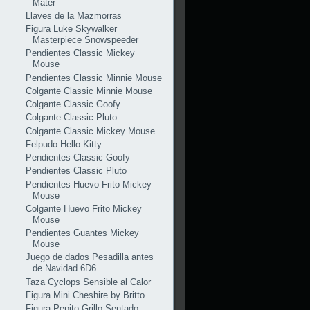
Mater
Llaves de la Mazmorras
Figura Luke Skywalker
Masterpiece Snowspeeder
Pendientes Classic Mickey
Mouse
Pendientes Classic Minnie Mouse
Colgante Classic Minnie Mouse
Colgante Classic Goofy
Colgante Classic Pluto
Colgante Classic Mickey Mouse
Felpudo Hello Kitty
Pendientes Classic Goofy
Pendientes Classic Pluto
Pendientes Huevo Frito Mickey
Mouse
Colgante Huevo Frito Mickey
Mouse
Pendientes Guantes Mickey
Mouse
Juego de dados Pesadilla antes
de Navidad 6D6
Taza Cyclops Sensible al Calor
Figura Mini Cheshire by Britto
Figura Pepito Grillo Sentado