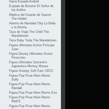
Vaina Espada Anduril
Espada de Boromir El Señor de
los Anillos
Réplica del Guante de Sauron
The Hobbit
Adorno de Navidad Chip La Bella
y la Bestia
Taza de Viaje The Child The
Mandalorian
Taza Baby Yoda The Mandalorian
Figura Ultimates Action Príncipe
Juan
Figura Disney Ultimates Action
Pinocchio
Figura Ultimates Sorcerer's
Apprentice Mickey Mouse
Figura Snoopy Soft Ears SDCC
Figura Pop Pixar Alien Remix
Sully
Figura Pop Pixar Alien Remix
Randall
Figura Pop Pixar Alien Remix Eve
Figura Pop Pixar Alien Remix
Wall-E
Figura Pop Pixar Alien Remix