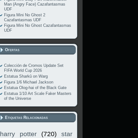
Man (Angry Face) Cazafantasmas
UDF
Figura Mini No Ghost 2
Cazafantasmas UDF
Figura Mini No Ghost Cazafantasmas
UDF
Ofertas
Colección de Cromos Update Set
FIFA World Cup 2026
Estatua Sharkû on Warg
Figura 1/6 Michael Jackson
Estatua Olog-hai of the Black Gate
Estatua 1/10 Art Scale Faker Masters
of the Universe
Etiquetas Relacionadas
harry potter
(720)
star