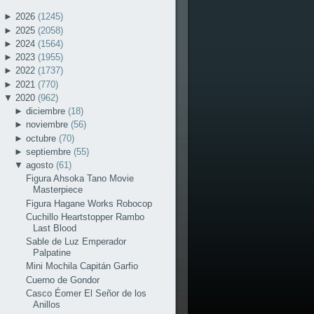
►
2026
(1245)
►
2025
(2058)
►
2024
(1564)
►
2023
(1955)
►
2022
(1737)
►
2021
(770)
▼
2020
(962)
►
diciembre
(18)
►
noviembre
(56)
►
octubre
(70)
►
septiembre
(55)
▼
agosto
(61)
Figura Ahsoka Tano Movie
Masterpiece
Figura Hagane Works Robocop
Cuchillo Heartstopper Rambo
Last Blood
Sable de Luz Emperador
Palpatine
Mini Mochila Capitán Garfio
Cuerno de Gondor
Casco Éomer El Señor de los
Anillos