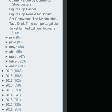
Cuartel Parque de Bomberos
Ghostbusters
Figura Pop Casper
Figura Pop Ronald McDonald
Set Posavasos The Mandalorian
Taza Drink Time con porta galleta
Ticket Limited Edition Hogwarts
Train
►
julio
(95)
►
junio
(88)
►
mayo
(80)
►
abril
(55)
►
marzo
(67)
►
febrero
(137)
►
enero
(180)
►
2019
(1063)
►
2018
(1568)
►
2017
(802)
►
2016
(658)
►
2015
(393)
►
2014
(641)
►
2013
(251)
►
2012
(330)
►
2011
(254)