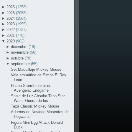
►
2026
(1258)
►
2025
(2058)
►
2024
(1564)
►
2023
(1955)
►
2022
(1737)
►
2021
(770)
▼
2020
(962)
►
diciembre
(18)
►
noviembre
(56)
►
octubre
(70)
▼
septiembre
(55)
Set Maquillaje Mickey Mouse
Vela aromática de Simba El Rey
León
Hacha Stormbreaker de
Avengers: Endgame
Sable de Luz Ahsoka Tano Star
Wars: Guerra de los ...
Taza Classic Mickey Mouse
Adornos de Navidad Mascotas de
Hogwarts
Figura Mini Egg Attack Donald
Duck