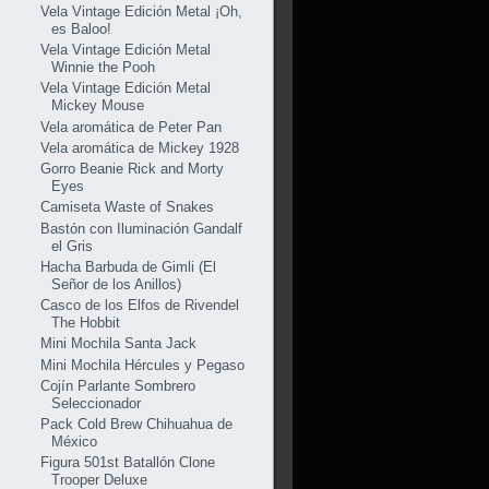
Vela Vintage Edición Metal ¡Oh,
es Baloo!
Vela Vintage Edición Metal
Winnie the Pooh
Vela Vintage Edición Metal
Mickey Mouse
Vela aromática de Peter Pan
Vela aromática de Mickey 1928
Gorro Beanie Rick and Morty
Eyes
Camiseta Waste of Snakes
Bastón con Iluminación Gandalf
el Gris
Hacha Barbuda de Gimli (El
Señor de los Anillos)
Casco de los Elfos de Rivendel
The Hobbit
Mini Mochila Santa Jack
Mini Mochila Hércules y Pegaso
Cojín Parlante Sombrero
Seleccionador
Pack Cold Brew Chihuahua de
México
Figura 501st Batallón Clone
Trooper Deluxe