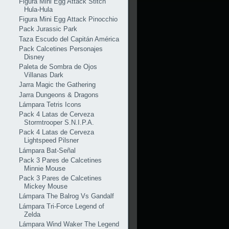
Figura Mini Egg Attack Stitch
Hula-Hula
Figura Mini Egg Attack Pinocchio
Pack Jurassic Park
Taza Escudo del Capitán América
Pack Calcetines Personajes
Disney
Paleta de Sombra de Ojos
Villanas Dark
Jarra Magic the Gathering
Jarra Dungeons & Dragons
Lámpara Tetris Icons
Pack 4 Latas de Cerveza
Stormtrooper S.N.I.P.A.
Pack 4 Latas de Cerveza
Lightspeed Pilsner
Lámpara Bat-Señal
Pack 3 Pares de Calcetines
Minnie Mouse
Pack 3 Pares de Calcetines
Mickey Mouse
Lámpara The Balrog Vs Gandalf
Lámpara Tri-Force Legend of
Zelda
Lámpara Wind Waker The Legend