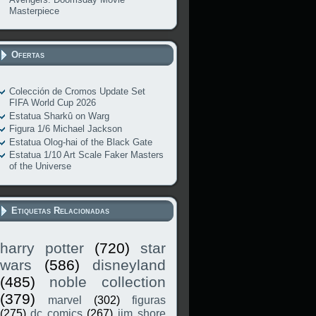
Masterpiece
Ofertas
Colección de Cromos Update Set
FIFA World Cup 2026
Estatua Sharkû on Warg
Figura 1/6 Michael Jackson
Estatua Olog-hai of the Black Gate
Estatua 1/10 Art Scale Faker Masters
of the Universe
Etiquetas Relacionadas
harry potter
(720)
star
wars
(586)
disneyland
(485)
noble collection
(379)
marvel
(302)
figuras
(275)
dc comics
(267)
jim shore