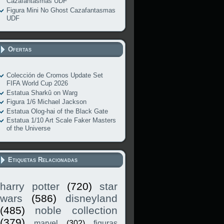
Cazafantasmas UDF
Figura Mini No Ghost Cazafantasmas
UDF
Ofertas
Colección de Cromos Update Set
FIFA World Cup 2026
Estatua Sharkû on Warg
Figura 1/6 Michael Jackson
Estatua Olog-hai of the Black Gate
Estatua 1/10 Art Scale Faker Masters
of the Universe
Etiquetas Relacionadas
harry potter
(720)
star
wars
(586)
disneyland
(485)
noble collection
(379)
marvel
(302)
figuras