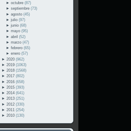
►
octubre
(87)
►
septiembre
(73)
►
agosto
(45)
►
julio
(97)
►
junio
(68)
►
mayo
(95)
►
abril
(52)
►
marzo
(47)
►
febrero
(65)
►
enero
(57)
►
2020
(962)
►
2019
(1063)
►
2018
(1568)
►
2017
(802)
►
2016
(658)
►
2015
(393)
►
2014
(641)
►
2013
(251)
►
2012
(330)
►
2011
(254)
►
2010
(130)