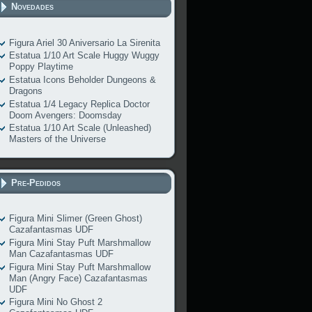
Novedades
Figura Ariel 30 Aniversario La Sirenita
Estatua 1/10 Art Scale Huggy Wuggy
Poppy Playtime
Estatua Icons Beholder Dungeons &
Dragons
Estatua 1/4 Legacy Replica Doctor
Doom Avengers: Doomsday
Estatua 1/10 Art Scale (Unleashed)
Masters of the Universe
Pre-Pedidos
Figura Mini Slimer (Green Ghost)
Cazafantasmas UDF
Figura Mini Stay Puft Marshmallow
Man Cazafantasmas UDF
Figura Mini Stay Puft Marshmallow
Man (Angry Face) Cazafantasmas
UDF
Figura Mini No Ghost 2