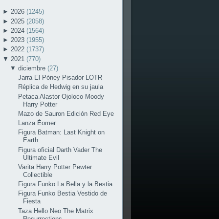
►
2026
(1245)
►
2025
(2058)
►
2024
(1564)
►
2023
(1955)
►
2022
(1737)
▼
2021
(770)
▼
diciembre
(27)
Jarra El Póney Pisador LOTR
Réplica de Hedwig en su jaula
Petaca Alastor Ojoloco Moody
Harry Potter
Mazo de Sauron Edición Red Eye
Lanza Éomer
Figura Batman: Last Knight on
Earth
Figura oficial Darth Vader The
Ultimate Evil
Varita Harry Potter Pewter
Collectible
Figura Funko La Bella y la Bestia
Figura Funko Bestia Vestido de
Fiesta
Taza Hello Neo The Matrix
Resurrections