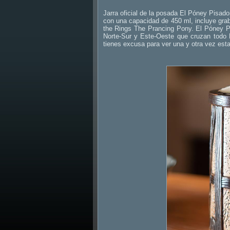
Jarra oficial de la posada El Póney Pisado
con una capacidad de 450 ml, incluye graba
the Rings The Prancing Pony. El Póney Pis
Norte-Sur y Este-Oeste que cruzan todo E
tienes excusa para ver una y otra vez es