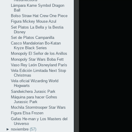
Lámpara Kame Symbol Dragon
Ball
Bolso Straw Hat Crew One Piece
Figura Mickey Mouse Azul
Set Platos La Bella y la Bestia
Disney
Set de Platos Campanilla
Casco Mandalorian Bo-Katan
Kryze Black Series
Monopoly El Señor de los Anillos
Monopoly Star Wars Boba Fett
Vaso Rey León Disneyland París
Vela Edición Limitada Next Stop
Christmas
Vela oficial Wizarding World
Hogwarts
Sandwichera Jurasic Park
Máquina para hacer Gofres
Jurassic Park
Mochila Stormtrooper Star Wars
Figura Elsa Frozen
Gafas He-man y Los Masters del
Universo
►
noviembre
(57)