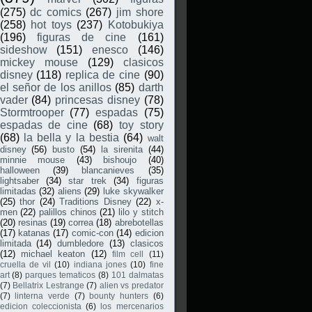
(275)
dc comics
(267)
jim shore
(258)
hot toys
(237)
Kotobukiya
(196)
figuras de cine
(161)
sideshow
(151)
enesco
(146)
mickey mouse
(129)
clasicos
disney
(118)
replica de cine
(90)
el señor de los anillos
(85)
darth
vader
(84)
princesas disney
(78)
Stormtrooper
(77)
espadas
(75)
espadas de cine
(68)
toy story
(68)
la bella y la bestia
(64)
walt
disney
(56)
busto
(54)
la sirenita
(44)
minnie mouse
(43)
bishoujo
(40)
halloween
(39)
blancanieves
(35)
lightsaber
(34)
star trek
(34)
figuras
limitadas
(32)
aliens
(29)
luke skywalker
(25)
thor
(24)
Traditions Disney
(22)
x-
men
(22)
palillos chinos
(21)
lilo y stitch
(20)
resinas
(19)
correa
(18)
abrebotellas
(17)
katanas
(17)
comic-con
(14)
edicion
limitada
(14)
dumbledore
(13)
clasicos
(12)
michael keaton
(12)
film cell
(11)
cruella de vil
(10)
indiana jones
(10)
fine
art
(8)
parques tematicos
(8)
101 dalmatas
(7)
Bellatrix Lestrange
(7)
alien vs predator
(7)
linterna verde
(7)
bounty hunters
(6)
edicion coleccionista
(6)
los mercenarios