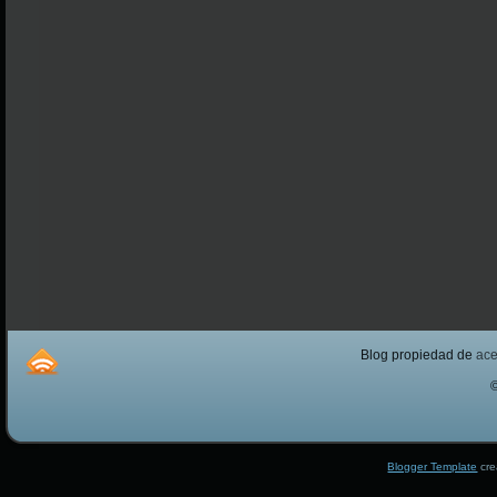
Blog propiedad de
ac
Blogger Template
cre