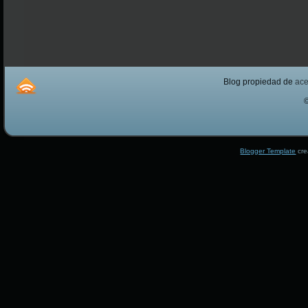
Blog propiedad de
ac
Blogger Template
cre