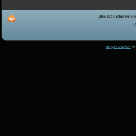
Blog propiedad de
ac
Blogger Template
cre