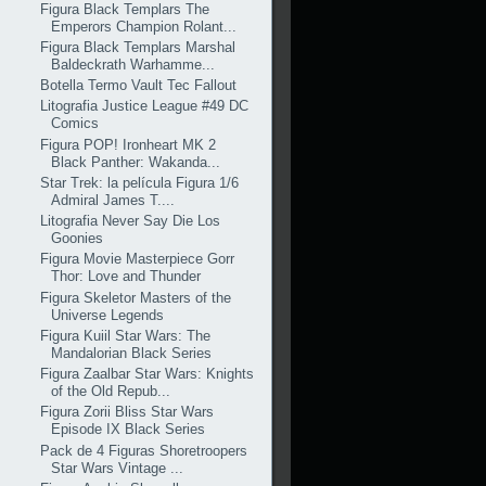
Figura Black Templars The
Emperors Champion Rolant...
Figura Black Templars Marshal
Baldeckrath Warhamme...
Botella Termo Vault Tec Fallout
Litografia Justice League #49 DC
Comics
Figura POP! Ironheart MK 2
Black Panther: Wakanda...
Star Trek: la película Figura 1/6
Admiral James T....
Litografia Never Say Die Los
Goonies
Figura Movie Masterpiece Gorr
Thor: Love and Thunder
Figura Skeletor Masters of the
Universe Legends
Figura Kuiil Star Wars: The
Mandalorian Black Series
Figura Zaalbar Star Wars: Knights
of the Old Repub...
Figura Zorii Bliss Star Wars
Episode IX Black Series
Pack de 4 Figuras Shoretroopers
Star Wars Vintage ...