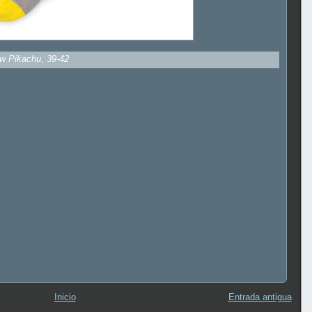
ow Pikachu
,
39-42
Inicio
Entrada antigua