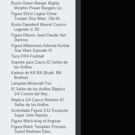
Busto Green Ranger Mighty
Morphin Power Rangers Le...
Figura 501st Legion Clone
Trooper Star Wars: Obi-W...
Busto Daredevil Marvel Comics
Legends in 3D
Figura Deluxe Jean-Claude Van
Damme
Figura Milestones Admiral Ackbar
Star Wars Episode VI
Taza FIFA Football
Soporte para Casco El Señor de
los Anillos
Katana de Kill Bill (Budd, Bill
Brother)
Lámpara Minecraft Fox
El Señor de los Anillos Réplica
1/4 Corona del Rey...
Réplica 1/4 Casco Rohirrim El
Señor de los Anillos
Acorralado Figura 1/12 Exquisite
Super John Rambo ...
Figura Witch-king of Angmar
Figura Black Templars Primaris
Sword Brethren Eber...