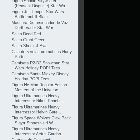
Figura Anakin Skywalker
(Peasant Disguise) Star Wa...
Figura Jet Trooper Star Wars
Battlefront II Black ...
Máscara Distorsionador de Voz
Darth Vader Star War...
Salsa Dead Red
Salsa Grunt Green
Salsa Shock & Awe
Caja de 5 velas aromáticas Harry
Potter
Camiseta R2-D2 Snowman Star
Wars Holiday POP! Tees
Camiseta Santa Mickey Disney
Holiday POP! Tees
Figura He-Man Regular Edition
Masters of the Universe
Figura Ultramarines Heavy
Intercessor Nikos Phaetz...
Figura Ultramarines Heavy
Intercessor Helvin Gure ...
Figura Space Wolves Claw Pack
Sigyrr Stoneshield W...
Figura Ultramarines Heavy
Intercessor Aetus Gardan...
Carruaje de Cenicienta