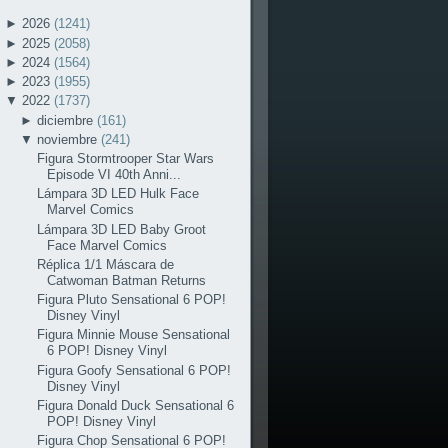
►
2026
(1241)
►
2025
(2058)
►
2024
(1564)
►
2023
(1955)
▼
2022
(1737)
►
diciembre
(161)
▼
noviembre
(241)
Figura Stormtrooper Star Wars
Episode VI 40th Anni...
Lámpara 3D LED Hulk Face
Marvel Comics
Lámpara 3D LED Baby Groot
Face Marvel Comics
Réplica 1/1 Máscara de
Catwoman Batman Returns
Figura Pluto Sensational 6 POP!
Disney Vinyl
Figura Minnie Mouse Sensational
6 POP! Disney Vinyl
Figura Goofy Sensational 6 POP!
Disney Vinyl
Figura Donald Duck Sensational 6
POP! Disney Vinyl
Figura Chop Sensational 6 POP!