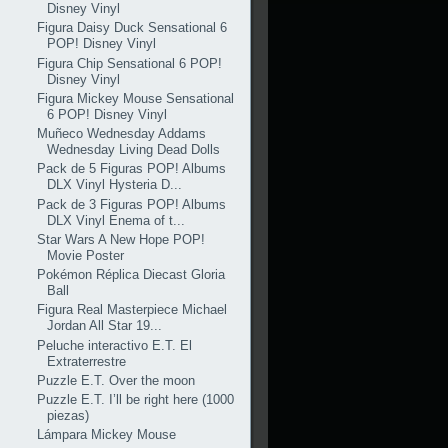
Disney Vinyl
Figura Daisy Duck Sensational 6
POP! Disney Vinyl
Figura Chip Sensational 6 POP!
Disney Vinyl
Figura Mickey Mouse Sensational
6 POP! Disney Vinyl
Muñeco Wednesday Addams
Wednesday Living Dead Dolls
Pack de 5 Figuras POP! Albums
DLX Vinyl Hysteria D...
Pack de 3 Figuras POP! Albums
DLX Vinyl Enema of t...
Star Wars A New Hope POP!
Movie Poster
Pokémon Réplica Diecast Gloria
Ball
Figura Real Masterpiece Michael
Jordan All Star 19...
Peluche interactivo E.T. El
Extraterrestre
Puzzle E.T. Over the moon
Puzzle E.T. I’ll be right here (1000
piezas)
Lámpara Mickey Mouse