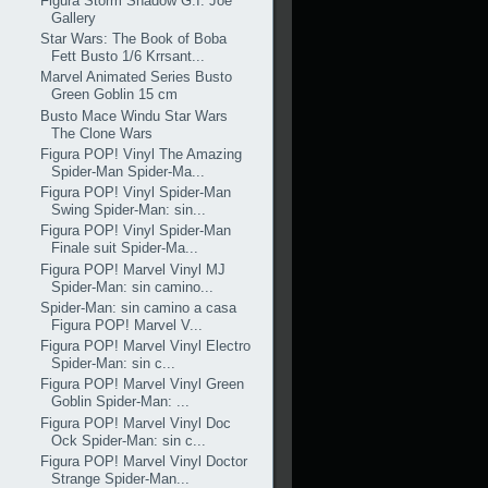
Figura Storm Shadow G.I. Joe
Gallery
Star Wars: The Book of Boba
Fett Busto 1/6 Krrsant...
Marvel Animated Series Busto
Green Goblin 15 cm
Busto Mace Windu Star Wars
The Clone Wars
Figura POP! Vinyl The Amazing
Spider-Man Spider-Ma...
Figura POP! Vinyl Spider-Man
Swing Spider-Man: sin...
Figura POP! Vinyl Spider-Man
Finale suit Spider-Ma...
Figura POP! Marvel Vinyl MJ
Spider-Man: sin camino...
Spider-Man: sin camino a casa
Figura POP! Marvel V...
Figura POP! Marvel Vinyl Electro
Spider-Man: sin c...
Figura POP! Marvel Vinyl Green
Goblin Spider-Man: ...
Figura POP! Marvel Vinyl Doc
Ock Spider-Man: sin c...
Figura POP! Marvel Vinyl Doctor
Strange Spider-Man...