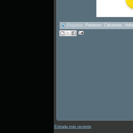
Etiquetas:
Pokémon
,
Calcetines
,
Yell
Entrada más reciente