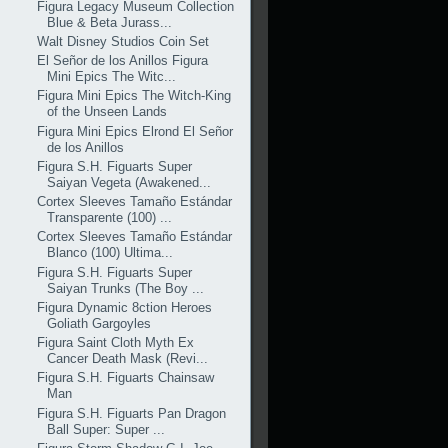
Figura Legacy Museum Collection
Blue & Beta Jurass...
Walt Disney Studios Coin Set
El Señor de los Anillos Figura
Mini Epics The Witc...
Figura Mini Epics The Witch-King
of the Unseen Lands
Figura Mini Epics Elrond El Señor
de los Anillos
Figura S.H. Figuarts Super
Saiyan Vegeta (Awakened...
Cortex Sleeves Tamaño Estándar
Transparente (100) ...
Cortex Sleeves Tamaño Estándar
Blanco (100) Ultima...
Figura S.H. Figuarts Super
Saiyan Trunks (The Boy ...
Figura Dynamic 8ction Heroes
Goliath Gargoyles
Figura Saint Cloth Myth Ex
Cancer Death Mask (Revi...
Figura S.H. Figuarts Chainsaw
Man
Figura S.H. Figuarts Pan Dragon
Ball Super: Super ...