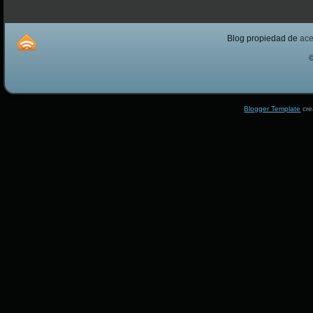
Blog propiedad de
ac
Blogger Template
cre