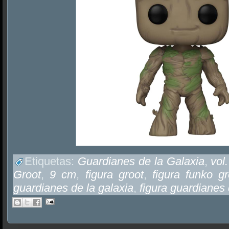
Etiquetas:
Guardianes de la Galaxia
,
vol.
Groot
,
9 cm
,
figura groot
,
figura funko gr
guardianes de la galaxia
,
figura guardianes 