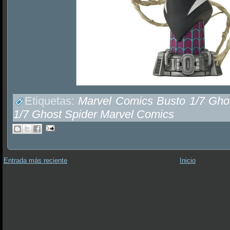
Etiquetas:
Marvel Comics Busto 1/7 Gho
1/7 Ghost Spider Marvel Comics
Entrada más reciente
Inicio