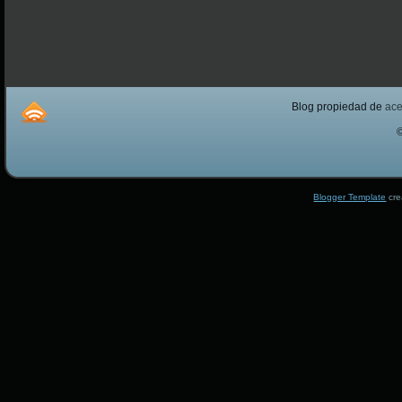
Blog propiedad de
ac
Blogger Template
cre