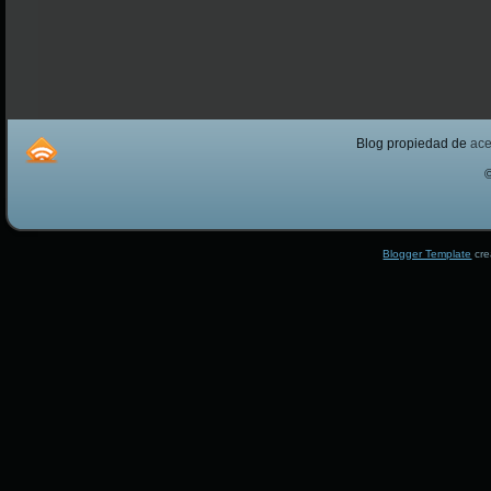
Blog propiedad de
ac
Blogger Template
cre