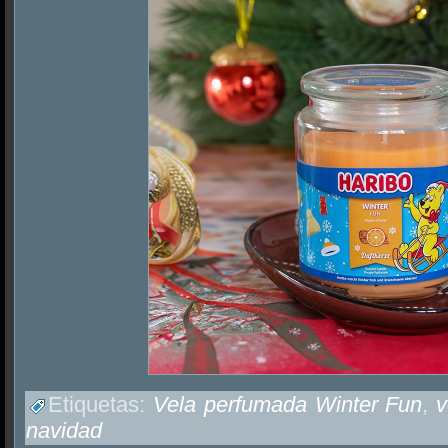
Etiquetas:
Vela perfumada Winter Fun
,
v
navidad