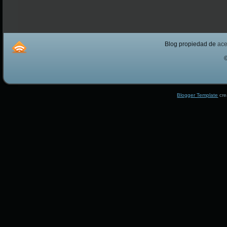
Blog propiedad de
ac
Blogger Template
cre