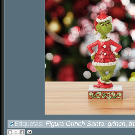
Etiquetas:
Figura Grinch Santa
,
grinch
,
th