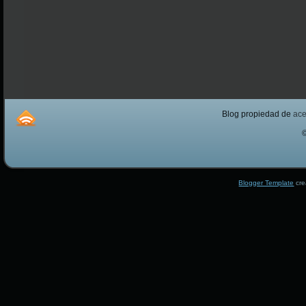
Blog propiedad de
ac
Blogger Template
cre