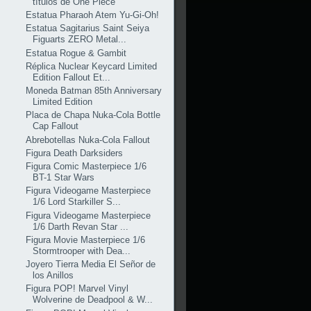
títulos de One Piece
Estatua Pharaoh Atem Yu-Gi-Oh!
Estatua Sagitarius Saint Seiya
Figuarts ZERO Metal...
Estatua Rogue & Gambit
Réplica Nuclear Keycard Limited
Edition Fallout Et...
Moneda Batman 85th Anniversary
Limited Edition
Placa de Chapa Nuka-Cola Bottle
Cap Fallout
Abrebotellas Nuka-Cola Fallout
Figura Death Darksiders
Figura Comic Masterpiece 1/6
BT-1 Star Wars
Figura Videogame Masterpiece
1/6 Lord Starkiller S...
Figura Videogame Masterpiece
1/6 Darth Revan Star ...
Figura Movie Masterpiece 1/6
Stormtrooper with Dea...
Joyero Tierra Media El Señor de
los Anillos
Figura POP! Marvel Vinyl
Wolverine de Deadpool & W...