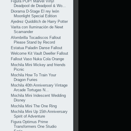
Figura POP! Marvel Vinyl
Deadpool de Deadpool & Wo...
Diorama D-Stage El rey león
Moonlight Special Edition
Ajedrez Quidditch de Harry Potter
Varita con Iluminación de Newt
Scamander
Afombrilla Tocadiscos Fallout
Please Stand by Record
Estatua Paladin Danse Fallout
Welcome Kit Vault Dweller Fallout
Fallout Vaso Nuka Cola Orange
Mochila Mini Mickey and friends
Picnic
Mochila How To Train Your
Dragon Furies
Mochila 40th Anniversary Vintage
Arcade Tortugas N...
Mochila Mini Iridescent Wedding
Disney
Mochila Mini The One Ring
Mochila Mini Up 15th Anniversary
Spirit of Adventure
Figura Optimus Prime
Transformers One Studio