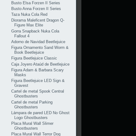
Busto Elsa Forzen II Series
Busto Anna Forzen II Series
Taza Nuka Cola Red
Diorama Maleficent Dragon Q-
Figure Max Elite
Gorra Snapback Nuka Cola
Fallout 4
Adorno de Navidad Beetlejuice
Figura Ornamento Sand Worm &
Book Beetlejuice
Figura Beetlejuice Classic
Caja Joyero Ataúd de Beetlejuice
Figura Adam & Barbara Scary
Masks
Figura Beetlejuice LED Sign &
Gravest
Cartel de metal Spook Central
Ghostbusters
Cartel de metal Parking
Ghostbusters
Lámpara de pared LED No Ghost
Logo Ghostbusters
Placa Mural Wall Slimer
Ghostbusters
Placa Mural Wall Terror Dog