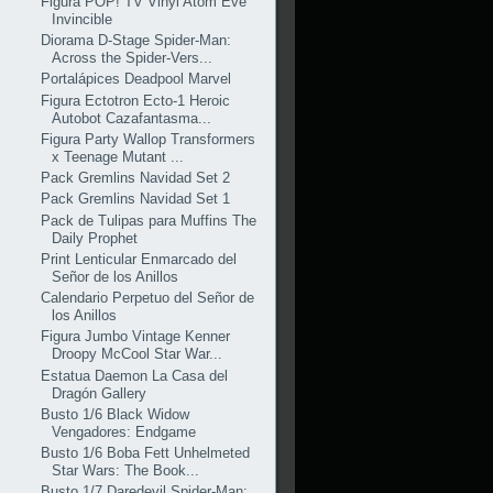
Figura POP! TV Vinyl Atom Eve
Invincible
Diorama D-Stage Spider-Man:
Across the Spider-Vers...
Portalápices Deadpool Marvel
Figura Ectotron Ecto-1 Heroic
Autobot Cazafantasma...
Figura Party Wallop Transformers
x Teenage Mutant ...
Pack Gremlins Navidad Set 2
Pack Gremlins Navidad Set 1
Pack de Tulipas para Muffins The
Daily Prophet
Print Lenticular Enmarcado del
Señor de los Anillos
Calendario Perpetuo del Señor de
los Anillos
Figura Jumbo Vintage Kenner
Droopy McCool Star War...
Estatua Daemon La Casa del
Dragón Gallery
Busto 1/6 Black Widow
Vengadores: Endgame
Busto 1/6 Boba Fett Unhelmeted
Star Wars: The Book...
Busto 1/7 Daredevil Spider-Man: