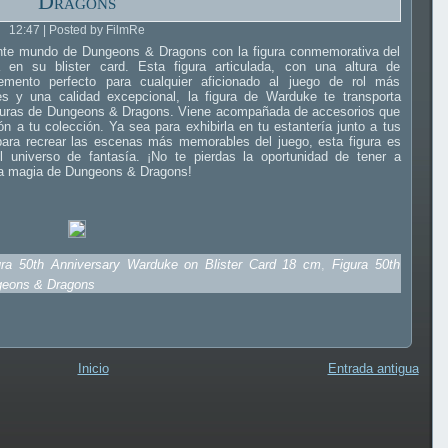
Dragons
12:47 | Posted by FilmRe
ante mundo de Dungeons & Dragons con la figura conmemorativa del
 en su blister card. Esta figura articulada, con una altura de
ento perfecto para cualquier aficionado al juego de rol más
es y una calidad excepcional, la figura de Warduke te transporta
enturas de Dungeons & Dragons. Viene acompañada de accesorios que
 a tu colección. Ya sea para exhibirla en tu estantería junto a tus
ara recrear las escenas más memorables del juego, esta figura es
l universo de fantasía. ¡No te pierdas la oportunidad de tener a
la magia de Dungeons & Dragons!
ra 50th Anniversary Warduke on Blister Card 18 cm
,
Figura 50th
geons & Dragons
Inicio
Entrada antigua