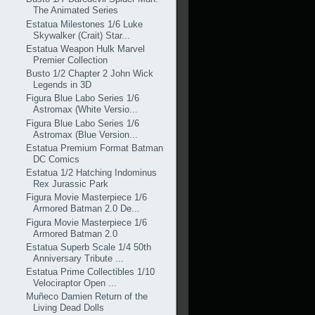
The Animated Series
Estatua Milestones 1/6 Luke
Skywalker (Crait) Star...
Estatua Weapon Hulk Marvel
Premier Collection
Busto 1/2 Chapter 2 John Wick
Legends in 3D
Figura Blue Labo Series 1/6
Astromax (White Versio...
Figura Blue Labo Series 1/6
Astromax (Blue Version...
Estatua Premium Format Batman
DC Comics
Estatua 1/2 Hatching Indominus
Rex Jurassic Park
Figura Movie Masterpiece 1/6
Armored Batman 2.0 De...
Figura Movie Masterpiece 1/6
Armored Batman 2.0
Estatua Superb Scale 1/4 50th
Anniversary Tribute ...
Estatua Prime Collectibles 1/10
Velociraptor Open ...
Muñeco Damien Return of the
Living Dead Dolls