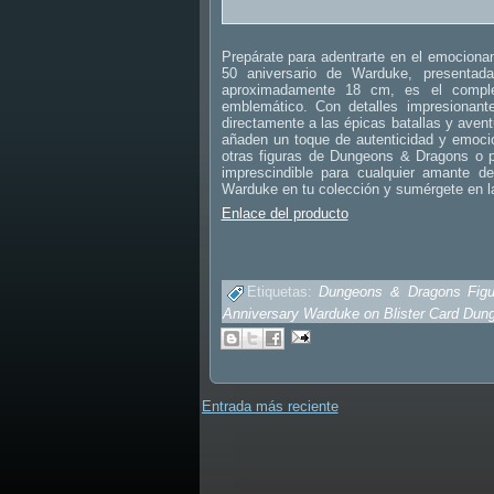
Prepárate para adentrarte en el emocion
50 aniversario de Warduke, presentada
aproximadamente 18 cm, es el complem
emblemático. Con detalles impresionant
directamente a las épicas batallas y av
añaden un toque de autenticidad y emoción
otras figuras de Dungeons & Dragons o p
imprescindible para cualquier amante de
Warduke en tu colección y sumérgete en 
Enlace del producto
Etiquetas:
Dungeons & Dragons Figu
Anniversary Warduke on Blister Card Dun
Entrada más reciente