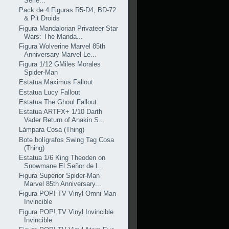
Serie...
Pack de 4 Figuras R5-D4, BD-72
& Pit Droids
Figura Mandalorian Privateer Star
Wars: The Manda...
Figura Wolverine Marvel 85th
Anniversary Marvel Le...
Figura 1/12 GMiles Morales
Spider-Man
Estatua Maximus Fallout
Estatua Lucy Fallout
Estatua The Ghoul Fallout
Estatua ARTFX+ 1/10 Darth
Vader Return of Anakin S...
Lámpara Cosa (Thing)
Bote bolígrafos Swing Tag Cosa
(Thing)
Estatua 1/6 King Theoden on
Snowmane El Señor de l...
Figura Superior Spider-Man
Marvel 85th Anniversary...
Figura POP! TV Vinyl Omni-Man
Invincible
Figura POP! TV Vinyl Invincible
Invincible