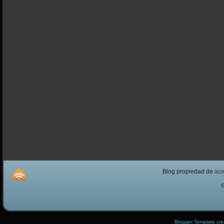
Blog propiedad de
ac
Blogger Template
cre